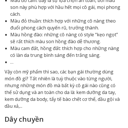
Màu đỏ cam: đây là sự lựa chọn an toàn, bởi màu
son này phù hợp với hầu hết mọi cô gái, mọi phong
cách.
Màu đỏ thuần: thích hợp với những cô nàng theo
đuổi phong cách quyến rũ, trưởng thành.
Màu hồng đào: những cô nàng có style “kẹo ngọt”
sẽ rất thích màu son hồng đào dễ thương.
Màu cam đất, hồng đất: thích hợp cho những nàng
có làn da trung bình sáng đến trắng sáng.
…
Vậy còn mỹ phẩm thì sao, các bạn gái thường dùng
món đồ gì? Tất nhiên là tuỳ thuộc vào từng người,
nhưng những món đồ mà bất kỳ cô gái nào cũng có
thể sử dụng và an toàn cho da là: kem dưỡng da tay,
kem dưỡng da body, tẩy tế bào chết cơ thể, dầu gội và
dầu xả,...
Dây chuyền