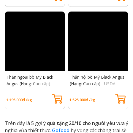
Thăn ngoại bò Mỹ Black
Thăn nội bò Mỹ Black Angus
Angus (Hạng: Cao cấp) -
(Hạng: Cao cấp) - USDA
USDA Choice Striploin
Choice Tenderloin Beef
1.195.000đ /kg
1.525.000đ /kg
Trên đây là 5 gợi ý
quà tặng 20/10 cho người yêu
vừa ý
nghĩa vừa thiết thực.
Gofood
hy vọng các chàng trai sẽ