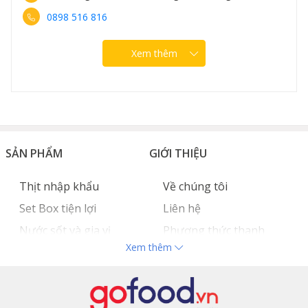
0898 516 816
Xem thêm
SẢN PHẨM
GIỚI THIỆU
Thịt nhập khẩu
Về chúng tôi
Set Box tiện lợi
Liên hệ
Nước sốt và gia vị
Phương thức thanh
Xem thêm
Hải sản nhập khẩu
toán
Đồ bếp chuyên dụng
Tuyển dụng