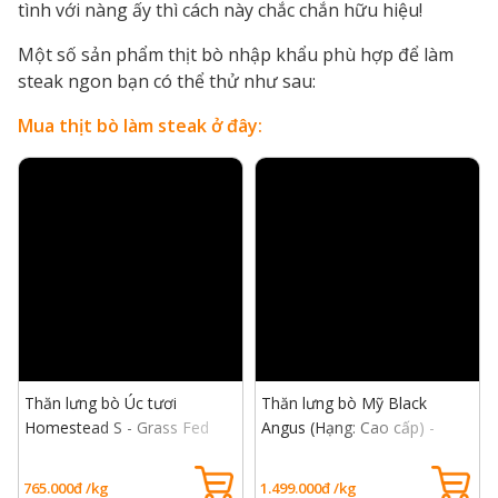
tình với nàng ấy thì cách này chắc chắn hữu hiệu!
Một số sản phẩm thịt bò nhập khẩu phù hợp để làm
steak ngon bạn có thể thử như sau:
Mua thịt bò làm steak ở đây:
Thăn lưng bò Úc tươi
Thăn lưng bò Mỹ Black
Homestead S - Grass Fed
Angus (Hạng: Cao cấp) -
Beef Rib Eye S
USDA Choice Rib Eye Beef
765.000đ /kg
1.499.000đ /kg