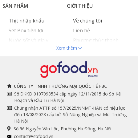
SẢN PHẨM
GIỚI THIỆU
Thịt nhập khẩu
Về chúng tôi
Set Box tiện lợi
Liên hệ
Nước sốt và gia vị
Phương thức thanh
Xem thêm
Hải sản nhập khẩu
toán
Đồ bếp chuyên dụng
Tuyển dụng
THÔNG TIN
THEO DÕI NGAY
CÔNG TY TNHH THƯƠNG MẠI QUỐC TẾ FBC
Số ĐKKD 0107098534 cấp ngày 12/11/2015 do Sở Kế
Chính sách và quy định
Facebook
Hoạch và Đầu Tư Hà Nội
Instagram
chung
Chứng nhận ATTP số 157/2025/NNMT-HAN có hiệu lực
đến 13/08/2028 cấp bởi Sở Nông Nghiệp và Môi Trường
Youtube
Hướng dẫn đặt hàng
Hà Nội
Tiktok
Cam kết chất lượng
Số 96 Nguyễn Văn Lộc, Phường Hà Đông, Hà Nội
Grab
contact@gofood.vn