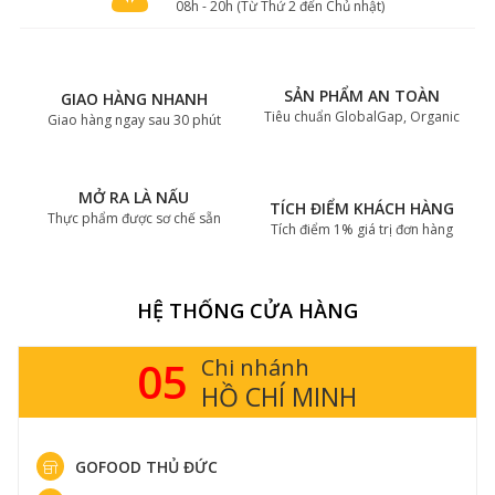
08h - 20h (Từ Thứ 2 đến Chủ nhật)
SẢN PHẨM AN TOÀN
GIAO HÀNG NHANH
Tiêu chuẩn GlobalGap, Organic
Giao hàng ngay sau 30 phút
MỞ RA LÀ NẤU
TÍCH ĐIỂM KHÁCH HÀNG
Thực phẩm được sơ chế sẵn
Tích điểm 1% giá trị đơn hàng
HỆ THỐNG CỬA HÀNG
05
Chi nhánh
HỒ CHÍ MINH
GOFOOD THỦ ĐỨC