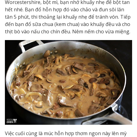
Worcestershire, bột mì, bạn nhớ khuấy nhẹ để bột tan
hết nhé. Bạn đổ hỗn hợp đó vào chảo và đun sôi lăn
tăn 5 phút, thi thoảng lại khuấy nhẹ để tránh vón. Tiếp
đến bạn đổ sữa chua (kem chua) vào khuấy đều và cho
thịt bò vào nấu cho chín đều. Nêm nếm cho vừa miệng.
Việc cuối cùng là múc hỗn hợp thơm ngon này lên mỳ