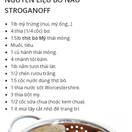
STROGANOFF
1lb mỳ trứng (nui, mỳ ống,..)
4 thìa (1/4 cốc) bơ.
1.5lb
thịt bò Mỹ
thái mỏng.
Muối, tiêu.
1 củ hành thái mỏng.
4 nhánh tỏi băm.
1lb nấm tươi thái lát.
1/2 chén rượu trắng.
1.5 cốc nước dùng thịt bò.
1 thìa nước sốt Worcestershire.
3 thìa bột mỳ.
1/2 cốc sữa chua (hoặc kem chua).
1 ít mùi tây cắt nhỏ để trang trí.