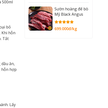
à 500ml
Sườn hoàng đế bò
Mỹ Black Angus
oại bỏ
699.000đ/kg
. Khi hỗn
. Tắt
 dầu ăn,
c hỗn hợp
uánh. Lấy