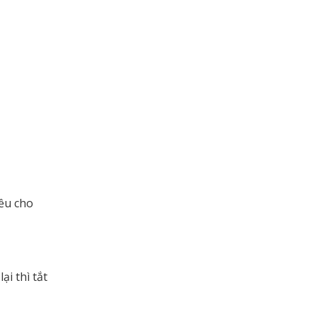
ều cho
i thì tắt