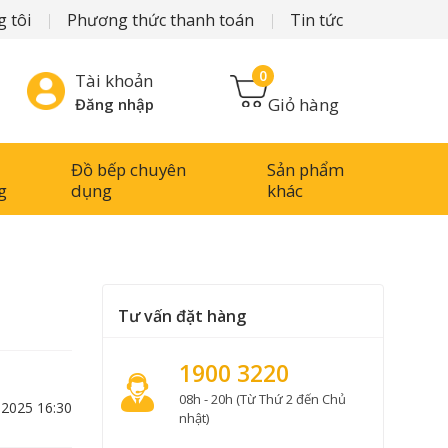
 tôi
Phương thức thanh toán
Tin tức
0
Tài khoản
Giỏ hàng
Đăng nhập
Đồ bếp chuyên
Sản phẩm
g
dụng
khác
Tư vấn đặt hàng
1900 3220
08h - 20h (Từ Thứ 2 đến Chủ
-2025 16:30
nhật)