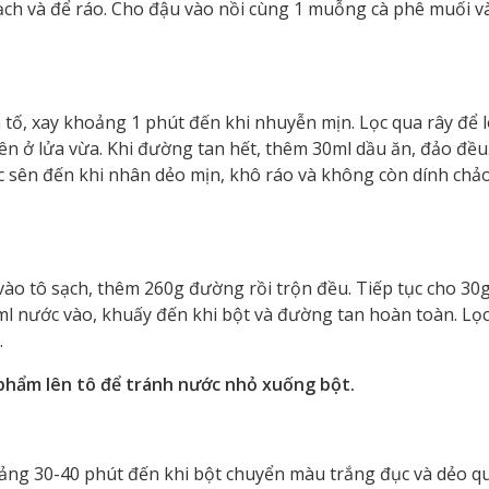
ạch và để ráo. Cho đậu vào nồi cùng 1 muỗng cà phê muối v
 tố, xay khoảng 1 phút đến khi nhuyễn mịn. Lọc qua rây để l
ên ở lửa vừa. Khi đường tan hết, thêm 30ml dầu ăn, đảo đều
tục sên đến khi nhân dẻo mịn, khô ráo và không còn dính chảo
vào tô sạch, thêm 260g đường rồi trộn đều. Tiếp tục cho 30g
ml nước vào, khuấy đến khi bột và đường tan hoàn toàn. Lọ
.
phẩm lên tô để tránh nước nhỏ xuống bột.
oảng 30-40 phút đến khi bột chuyển màu trắng đục và dẻo q