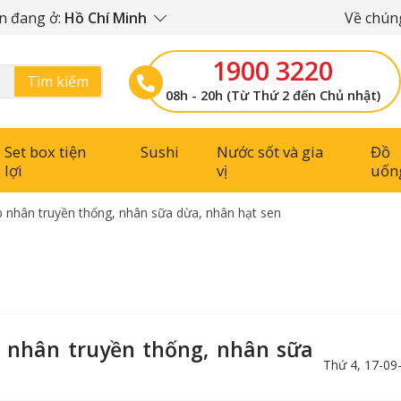
n đang ở:
Hồ Chí Minh
Về chúng
1900 3220
Tìm kiếm
08h - 20h (Từ Thứ 2 đến Chủ nhật)
Set box tiện
Sushi
Nước sốt và gia
Đồ
lợi
vị
uốn
 nhân truyền thống, nhân sữa dừa, nhân hạt sen
 nhân truyền thống, nhân sữa
Thứ 4, 17-09