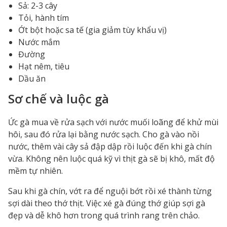
Sả: 2-3 cây
Tỏi, hành tím
Ớt bột hoặc sa tế (gia giảm tùy khẩu vị)
Nước mắm
Đường
Hạt nêm, tiêu
Dầu ăn
Sơ chế và luộc gà
Ức gà mua về rửa sạch với nước muối loãng để khử mùi
hôi, sau đó rửa lại bằng nước sạch. Cho gà vào nồi
nước, thêm vài cây sả đập dập rồi luộc đến khi gà chín
vừa. Không nên luộc quá kỹ vì thịt gà sẽ bị khô, mất độ
mềm tự nhiên.
Sau khi gà chín, vớt ra để nguội bớt rồi xé thành từng
sợi dài theo thớ thịt. Việc xé gà đúng thớ giúp sợi gà
đẹp và dễ khô hơn trong quá trình rang trên chảo.