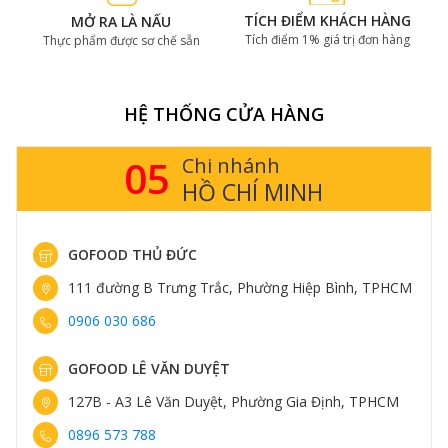
TÍCH ĐIỂM KHÁCH HÀNG
MỞ RA LÀ NẤU
Tích điểm 1% giá trị đơn hàng
Thực phẩm được sơ chế sẵn
HỆ THỐNG CỬA HÀNG
05
Chi nhánh
HỒ CHÍ MINH
GOFOOD THỦ ĐỨC
111 đường B Trưng Trắc, Phường Hiệp Bình, TPHCM
0906 030 686
GOFOOD LÊ VĂN DUYỆT
127B - A3 Lê Văn Duyệt, Phường Gia Định, TPHCM
0896 573 788