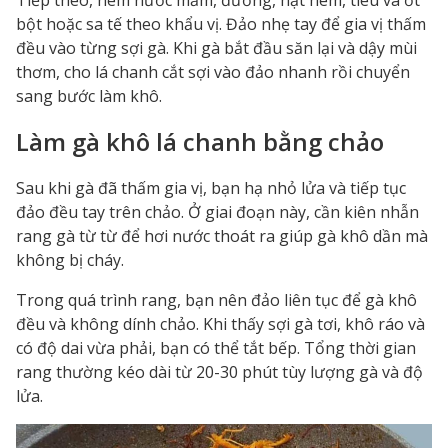
Tiếp theo, nêm nước mắm, đường, hạt nêm, tiêu và ớt
bột hoặc sa tế theo khẩu vị. Đảo nhẹ tay để gia vị thấm
đều vào từng sợi gà. Khi gà bắt đầu săn lại và dậy mùi
thơm, cho lá chanh cắt sợi vào đảo nhanh rồi chuyển
sang bước làm khô.
Làm gà khô lá chanh bằng chảo
Sau khi gà đã thấm gia vị, bạn hạ nhỏ lửa và tiếp tục
đảo đều tay trên chảo. Ở giai đoạn này, cần kiên nhẫn
rang gà từ từ để hơi nước thoát ra giúp gà khô dần mà
không bị cháy.
Trong quá trình rang, bạn nên đảo liên tục để gà khô
đều và không dính chảo. Khi thấy sợi gà tơi, khô ráo và
có độ dai vừa phải, bạn có thể tắt bếp. Tổng thời gian
rang thường kéo dài từ 20-30 phút tùy lượng gà và độ
lửa.