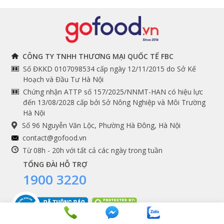
Đồ bếp chuyên dụng
Tuyển dụng
THÔNG TIN
THEO DÕI NGAY
CÔNG TY TNHH THƯƠNG MẠI QUỐC TẾ FBC
Số ĐKKD 0107098534 cấp ngày 12/11/2015 do Sở Kế
Chính sách và quy định
Facebook
Hoạch và Đầu Tư Hà Nội
Instagram
chung
Chứng nhận ATTP số 157/2025/NNMT-HAN có hiệu lực
đến 13/08/2028 cấp bởi Sở Nông Nghiệp và Môi Trường
Youtube
Hướng dẫn đặt hàng
Hà Nội
Tiktok
Cam kết chất lượng
Số 96 Nguyễn Văn Lộc, Phường Hà Đông, Hà Nội
Grab
contact@gofood.vn
Shopee
Từ 08h - 20h với tất cả các ngày trong tuần
TỔNG ĐÀI HỖ TRỢ
1900 3220
DỊCH VỤ
Premium services