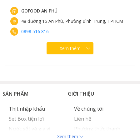
GOFOOD AN PHÚ
48 đường 15 An Phú, Phường Bình Trưng, TPHCM
0898 516 816
Xem thêm
SẢN PHẨM
GIỚI THIỆU
Thịt nhập khẩu
Về chúng tôi
Set Box tiện lợi
Liên hệ
Nước sốt và gia vị
Phương thức thanh
Xem thêm
Hải sản nhập khẩu
toán