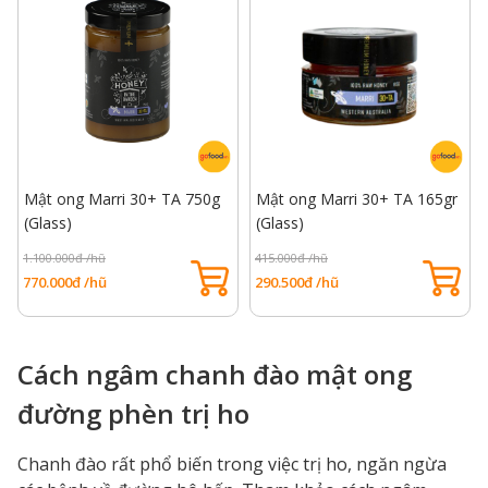
Mật ong Marri 30+ TA 750g
Mật ong Marri 30+ TA 165gr
(Glass)
(Glass)
1.100.000đ /hũ
415.000đ /hũ
770.000đ /hũ
290.500đ /hũ
Cách ngâm chanh đào mật ong
đường phèn trị ho
Chanh đào rất phổ biến trong việc trị ho, ngăn ngừa