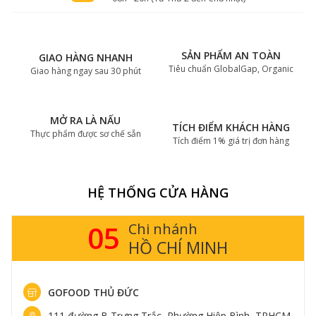
SẢN PHẨM AN TOÀN
GIAO HÀNG NHANH
Tiêu chuẩn GlobalGap, Organic
Giao hàng ngay sau 30 phút
MỞ RA LÀ NẤU
TÍCH ĐIỂM KHÁCH HÀNG
Thực phẩm được sơ chế sẵn
Tích điểm 1% giá trị đơn hàng
HỆ THỐNG CỬA HÀNG
05
Chi nhánh
HỒ CHÍ MINH
GOFOOD THỦ ĐỨC
111 đường B Trưng Trắc, Phường Hiệp Bình, TPHCM