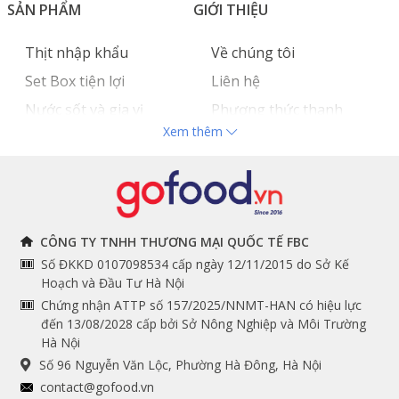
SẢN PHẨM
GIỚI THIỆU
Thịt nhập khẩu
Về chúng tôi
Set Box tiện lợi
Liên hệ
Nước sốt và gia vị
Phương thức thanh
Xem thêm
Hải sản nhập khẩu
toán
Đồ bếp chuyên dụng
Tuyển dụng
THÔNG TIN
THEO DÕI NGAY
CÔNG TY TNHH THƯƠNG MẠI QUỐC TẾ FBC
Số ĐKKD 0107098534 cấp ngày 12/11/2015 do Sở Kế
Chính sách và quy định
Facebook
Hoạch và Đầu Tư Hà Nội
Instagram
chung
Chứng nhận ATTP số 157/2025/NNMT-HAN có hiệu lực
đến 13/08/2028 cấp bởi Sở Nông Nghiệp và Môi Trường
Youtube
Hướng dẫn đặt hàng
Hà Nội
Tiktok
Cam kết chất lượng
Số 96 Nguyễn Văn Lộc, Phường Hà Đông, Hà Nội
Grab
contact@gofood.vn