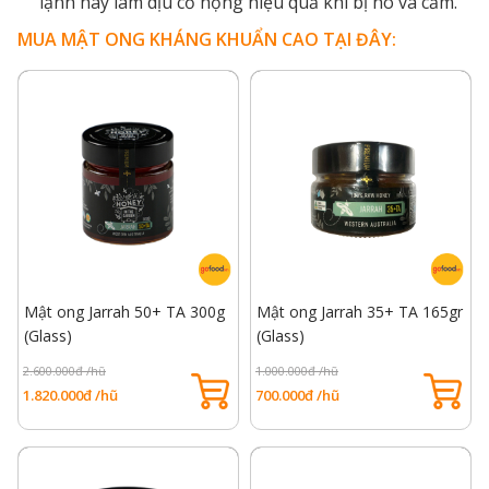
lạnh hay làm dịu cổ họng hiệu quả khi bị ho và cảm.
MUA MẬT ONG KHÁNG KHUẨN CAO TẠI ĐÂY:
Mật ong Jarrah 50+ TA 300g
Mật ong Jarrah 35+ TA 165gr
(Glass)
(Glass)
2.600.000đ /hũ
1.000.000đ /hũ
1.820.000đ /hũ
700.000đ /hũ