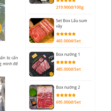
219.900đ/100g
Set Box Lẩu sum
vầy
465.000đ/Set
Box nướng 1
ẩn bị cẩn
g mình để
485.000đ/Set
Box nướng 2
695.000đ/Set