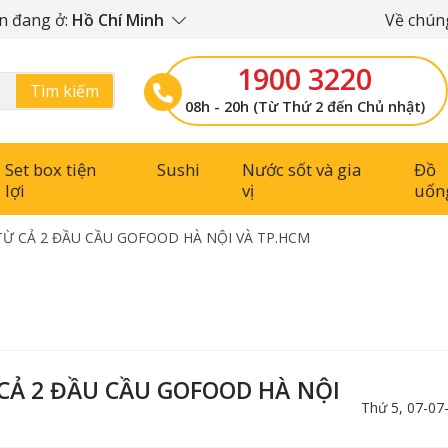
n đang ở:
Hồ Chí Minh
Về chúng
1900 3220
Tìm kiếm
08h - 20h (Từ Thứ 2 đến Chủ nhật)
Set box tiện
Sushi
Nước sốt và gia
Đồ
lợi
vị
uốn
TỪ CẢ 2 ĐẦU CẦU GOFOOD HÀ NỘI VÀ TP.HCM
CẢ 2 ĐẦU CẦU GOFOOD HÀ NỘI
Thứ 5, 07-07