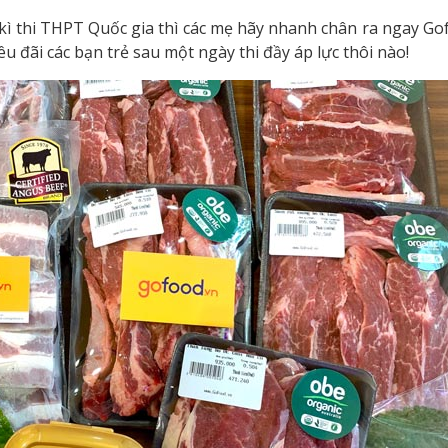
i kì thi THPT Quốc gia thì các mẹ hãy nhanh chân ra ngay Go
 đãi các bạn trẻ sau một ngày thi đầy áp lực thôi nào!