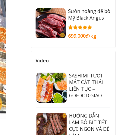
Sườn hoàng đế bò
Mỹ Black Angus
699.000đ/kg
Video
SASHIMI TƯƠI
MÁT CẮT THÁI
LIÊN TỤC –
GOFOOD GIAO
TẬN NHÀ
HƯỚNG DẪN
LÀM BÒ BÍT TẾT
CỰC NGON VÀ DỄ