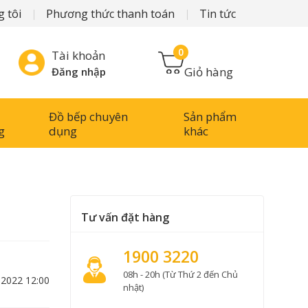
 tôi
Phương thức thanh toán
Tin tức
0
Tài khoản
Giỏ hàng
Đăng nhập
Đồ bếp chuyên
Sản phẩm
g
dụng
khác
Tư vấn đặt hàng
1900 3220
08h - 20h (Từ Thứ 2 đến Chủ
-2022 12:00
nhật)