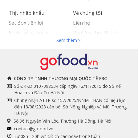
Thịt nhập khẩu
Về chúng tôi
Set Box tiện lợi
Liên hệ
Nước sốt và gia vị
Phương thức thanh
Xem thêm
Hải sản nhập khẩu
toán
Đồ bếp chuyên dụng
Tuyển dụng
THÔNG TIN
THEO DÕI NGAY
CÔNG TY TNHH THƯƠNG MẠI QUỐC TẾ FBC
Số ĐKKD 0107098534 cấp ngày 12/11/2015 do Sở Kế
Chính sách và quy định
Facebook
Hoạch và Đầu Tư Hà Nội
Instagram
chung
Chứng nhận ATTP số 157/2025/NNMT-HAN có hiệu lực
đến 13/08/2028 cấp bởi Sở Nông Nghiệp và Môi Trường
Youtube
Hướng dẫn đặt hàng
Hà Nội
Tiktok
Cam kết chất lượng
Số 96 Nguyễn Văn Lộc, Phường Hà Đông, Hà Nội
Grab
contact@gofood.vn
Shopee
Từ 08h - 20h với tất cả các ngày trong tuần