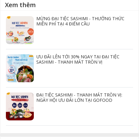
Xem thêm
MỪNG ĐẠI TIỆC SASHIMI - THƯỞNG THỨC
MIỄN PHÍ TẠI 4 ĐIỂM CẦU
ƯU ĐÃI LÊN TỚI 30% NGAY TẠI ĐẠI TIỆC
SASHIMI - THANH MÁT TRÒN VỊ
ĐẠI TIỆC SASHIMI - THANH MÁT TRÒN VỊ:
NGÀY HỘI ƯU ĐÃI LỚN TẠI GOFOOD