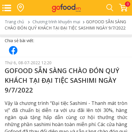
0
Trang chủ
Chương trình khuyến mại
GOFOOD SẴN SÀNG
CHÀO ĐÓN QUÝ KHÁCH TẠI ĐẠI TIỆC SASHIMI NGÀY 9/7/2022
Chia sẻ bài viết:
Thứ 6, 08-07-2022 12:20
GOFOOD SẴN SÀNG CHÀO ĐÓN QUÝ
KHÁCH TẠI ĐẠI TIỆC SASHIMI NGÀY
9/7/2022
Vậy là chương trình “Đại tiệc Sashimi - Thanh mát tròn
vị” đã chuẩn bị diễn ra với ưu đãi lên tới 30%, hàng
ngàn quà tặng hấp dẫn cùng cơ hội thưởng thức
những phần sashimi hoàn toàn miễn phí. Các cửa hàng
Gofood đã thay đổi diện mạo và sẵn sàng chào đón quý