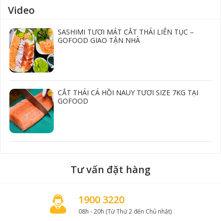
Video
SASHIMI TƯƠI MÁT CẮT THÁI LIÊN TỤC –
GOFOOD GIAO TẬN NHÀ
CẮT THÁI CÁ HỒI NAUY TƯƠI SIZE 7KG TẠI
GOFOOD
Tư vấn đặt hàng
1900 3220
08h - 20h (Từ Thứ 2 đến Chủ nhật)