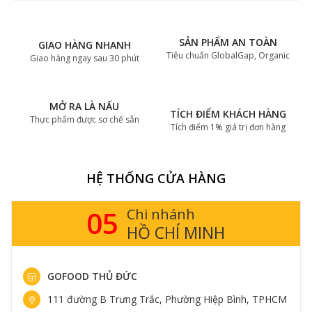
SẢN PHẨM AN TOÀN
GIAO HÀNG NHANH
Tiêu chuẩn GlobalGap, Organic
Giao hàng ngay sau 30 phút
MỞ RA LÀ NẤU
TÍCH ĐIỂM KHÁCH HÀNG
Thực phẩm được sơ chế sẵn
Tích điểm 1% giá trị đơn hàng
HỆ THỐNG CỬA HÀNG
05
Chi nhánh
HỒ CHÍ MINH
GOFOOD THỦ ĐỨC
111 đường B Trưng Trắc, Phường Hiệp Bình, TPHCM