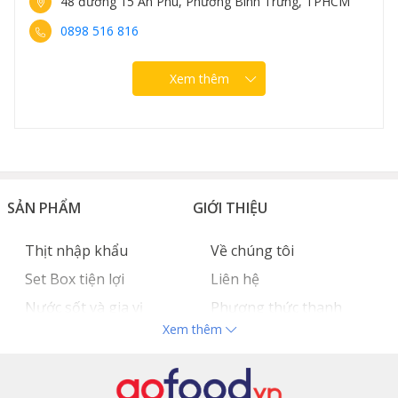
48 đường 15 An Phú, Phường Bình Trưng, TPHCM
0898 516 816
Xem thêm
SẢN PHẨM
GIỚI THIỆU
Thịt nhập khẩu
Về chúng tôi
Set Box tiện lợi
Liên hệ
Nước sốt và gia vị
Phương thức thanh
Xem thêm
Hải sản nhập khẩu
toán
Đồ bếp chuyên dụng
Tuyển dụng