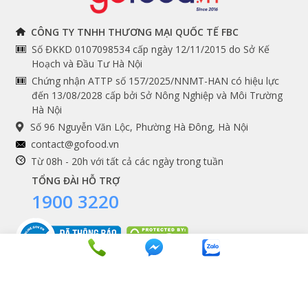
THÔNG TIN
THEO DÕI NGAY
CÔNG TY TNHH THƯƠNG MẠI QUỐC TẾ FBC
Số ĐKKD 0107098534 cấp ngày 12/11/2015 do Sở Kế
Chính sách và quy định
Facebook
Hoạch và Đầu Tư Hà Nội
Instagram
chung
Chứng nhận ATTP số 157/2025/NNMT-HAN có hiệu lực
đến 13/08/2028 cấp bởi Sở Nông Nghiệp và Môi Trường
Youtube
Hướng dẫn đặt hàng
Hà Nội
Tiktok
Cam kết chất lượng
Số 96 Nguyễn Văn Lộc, Phường Hà Đông, Hà Nội
Grab
contact@gofood.vn
Shopee
Từ 08h - 20h với tất cả các ngày trong tuần
TỔNG ĐÀI HỖ TRỢ
1900 3220
DỊCH VỤ
Premium services
Gói quà biếu tặng
Tích điểm khách hàng
Copyrights © 2016 - 2026 Gofood. All Rights Reserved