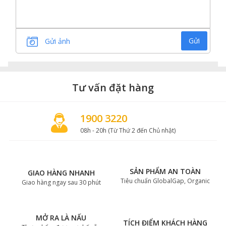
Gửi
Gửi ảnh
Tư vấn đặt hàng
1900 3220
08h - 20h (Từ Thứ 2 đến Chủ nhật)
SẢN PHẨM AN TOÀN
GIAO HÀNG NHANH
Tiêu chuẩn GlobalGap, Organic
Giao hàng ngay sau 30 phút
MỞ RA LÀ NẤU
TÍCH ĐIỂM KHÁCH HÀNG