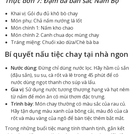
Thực đơn 7: Đậm đà bản sắc Nam Bộ
Khai vị: Gỏi đu đủ khô bò chay
Món phụ: Chả nấm nướng lá lốt
Món chính 1: Nấm kho chao
Món chính 2: Canh chua dọc mùng chay
Tráng miệng: Chuối xào dừa/Chè bà ba
Bí quyết nấu tiệc chay tại nhà ngon
Nước dùng
: Đừng chỉ dùng nước lọc. Hãy hầm củ sắn
(đậu sắn), su su, cà rốt và lê trong 45 phút để có
nước dùng ngọt thanh cho súp và lẩu.
Gia vị
: Sử dụng nước tương thượng hạng và hạt nêm
từ nấm để món ăn có mùi thơm đặc trưng.
Trình bày
: Món chay thường có màu sắc của rau củ.
Hãy tận dụng màu xanh của bông cải, màu đỏ của cà
rốt và màu vàng của ngô để bàn tiệc thêm bắt mắt.
Trong những buổi tiệc mang tính thanh tịnh, gắn kết