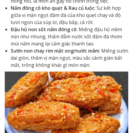
nóng hổi, là món ăn gây no chính trong tiệc.
Nấm đông cô kho quẹt & Rau củ luộc
: Sự kết hợp
giữa vị mặn ngọt đậm đà của kho quẹt chay và độ
tươi ngon của súp lơ, đậu bắp, cà rốt.
Đậu hũ non sốt nấm đông cô
: Miếng đậu hũ mềm
mịn như nhung, thấm đẫm nước sốt đậm đà thơm
mùi nấm mang lại cảm giác thanh tao.
Sườn non chay rim mật ong/nước mắm
: Miếng sườn
dai giòn, thấm vị mặn ngọt, màu sắc cánh gián bắt
mắt, trông không khác gì món mặn.