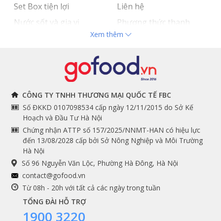
Cách sử dụng và bảo quản chảo
Set Box tiện lợi
Liên hệ
gang
Nước sốt và gia vị
Phương thức thanh
Xem thêm
Hải sản nhập khẩu
toán
Đồ bếp chuyên dụng
Tuyển dụng
THÔNG TIN
THEO DÕI NGAY
CÔNG TY TNHH THƯƠNG MẠI QUỐC TẾ FBC
Số ĐKKD 0107098534 cấp ngày 12/11/2015 do Sở Kế
Chính sách và quy định
Facebook
Hoạch và Đầu Tư Hà Nội
Instagram
chung
Chứng nhận ATTP số 157/2025/NNMT-HAN có hiệu lực
đến 13/08/2028 cấp bởi Sở Nông Nghiệp và Môi Trường
Youtube
Hướng dẫn đặt hàng
Hà Nội
Tiktok
Cam kết chất lượng
Số 96 Nguyễn Văn Lộc, Phường Hà Đông, Hà Nội
Grab
contact@gofood.vn
Shopee
Từ 08h - 20h với tất cả các ngày trong tuần
TỔNG ĐÀI HỖ TRỢ
Cách sử dụng, tôi dầu, bảo quản và nấu nướng với
1900 3220
chảo gang Lodge