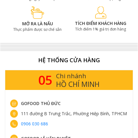
TÍCH ĐIỂM KHÁCH HÀNG
MỞ RA LÀ NẤU
Tích điểm 1% giá trị đơn hàng
Thực phẩm được sơ chế sẵn
Chảo gang size 13 cm vừa đủ cho một người
Một quả trứng ốp la và 2 miếng miếng bánh cũng đủ
HỆ THỐNG CỬA HÀNG
làm lên một bữa sáng ngon miệng và nhẹ nhàng.
05
Chi nhánh
HỒ CHÍ MINH
GOFOOD THỦ ĐỨC
111 đường B Trưng Trắc, Phường Hiệp Bình, TPHCM
0906 030 686