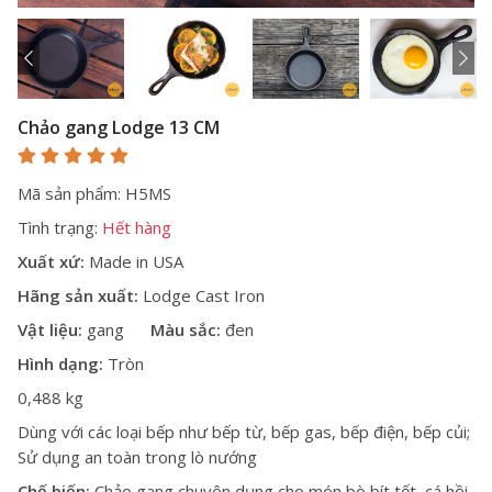
Chảo gang Lodge 13 CM
Mã sản phẩm: H5MS
Tình trạng:
Hết hàng
Xuất xứ:
Made in USA
Hãng sản xuất:
Lodge Cast Iron
Vật liệu:
gang
Màu sắc:
đen
Hình dạng:
Tròn
0,488 kg
Dùng với các loại bếp như bếp từ, bếp gas, bếp điện, bếp củi;
Sử dụng an toàn trong lò nướng
Chế biến:
Chảo gang chuyên dụng cho món bò bít tết, cá hồi