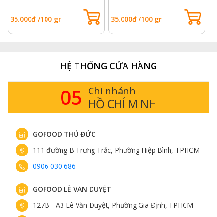
35.000đ /100 gr
35.000đ /100 gr
3
HỆ THỐNG CỬA HÀNG
05
Chi nhánh
HỒ CHÍ MINH
GOFOOD THỦ ĐỨC
111 đường B Trưng Trắc, Phường Hiệp Bình, TPHCM
0906 030 686
GOFOOD LÊ VĂN DUYỆT
Nước sốt kem nấm Truffles xay là lựa chọn tuyệt vời cho tiệc
127B - A3 Lê Văn Duyệt, Phường Gia Định, TPHCM
beefsteak tại nhà