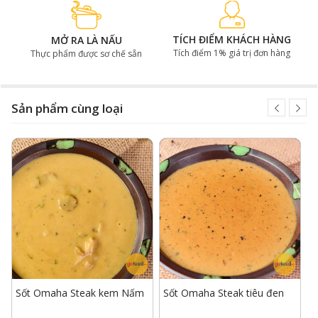
TÍCH ĐIỂM KHÁCH HÀNG
MỞ RA LÀ NẤU
Tích điểm 1% giá trị đơn hàng
Thực phẩm được sơ chế sẵn
Sản phẩm cùng loại
Nước sốt sánh mịn với nguyên liệu nấm cao cấp mang đến vị
béo ngậy đậm đà
Vị ngậy béo và mùi thơm hoàn hảo từ hương liệu nấm
truffles cao cấp kết hợp độ bùi của các loại nấm tự
nhiên chắc chắn sẽ khiến anh chị đổ gục ngay lần đầu
nếm thử.
Sốt Omaha Steak kem Nấm
Sốt Omaha Steak tiêu đen
S
P