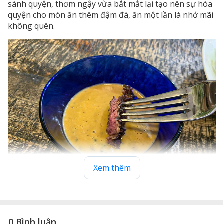
sánh quyện, thơm ngậy vừa bắt mắt lại tạo nên sự hòa
quyện cho món ăn thêm đậm đà, ăn một lần là nhớ mãi
không quên.
Xem thêm
Sốt kem nấm Truffles xay mang đến hương vị tuyệt vời cho
món beefsteak
0 Bình luận