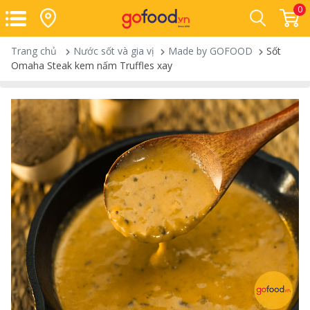
0
Trang chủ
Nước sốt và gia vị
Made by GOFOOD
Sốt
Omaha Steak kem nấm Truffles xay