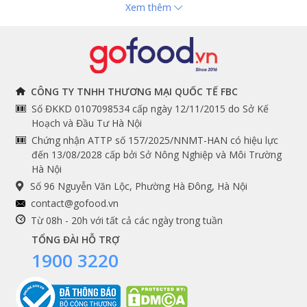
Xem thêm
Hải sản nhập khẩu
toán
Đồ bếp chuyên dụng
Tuyển dụng
THÔNG TIN
THEO DÕI NGAY
CÔNG TY TNHH THƯƠNG MẠI QUỐC TẾ FBC
Số ĐKKD 0107098534 cấp ngày 12/11/2015 do Sở Kế
Chính sách và quy định
Facebook
Hoạch và Đầu Tư Hà Nội
Instagram
chung
Chứng nhận ATTP số 157/2025/NNMT-HAN có hiệu lực
đến 13/08/2028 cấp bởi Sở Nông Nghiệp và Môi Trường
Youtube
Hướng dẫn đặt hàng
Hà Nội
Tiktok
Cam kết chất lượng
Số 96 Nguyễn Văn Lộc, Phường Hà Đông, Hà Nội
Grab
Nấm truffles là nguyên liệu cao cấp được Gofood tuyển chọn
contact@gofood.vn
tạo nên hương vị thượng hạng cho sốt Omaha Steak
Shopee
Từ 08h - 20h với tất cả các ngày trong tuần
Tuy vẻ ngoài thô sơ, xấu xí nhưng giá của những chiếc
TỔNG ĐÀI HỖ TRỢ
nấm cục này rơi vào hàng nghìn euro/kg bởi độ hiếm
1900 3220
và giá trị của nó.
DỊCH VỤ
Không giống như những loại nấm bình thường, nấm
Premium services