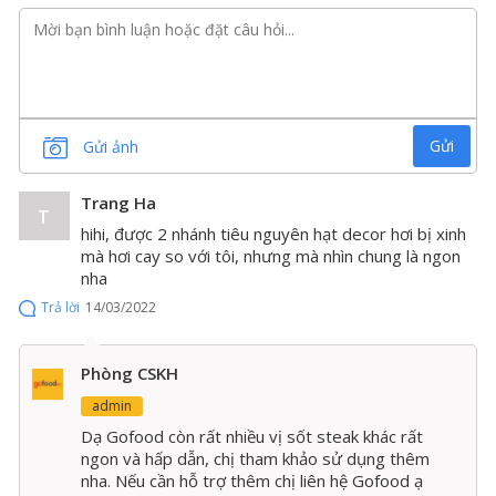
Gửi
Gửi ảnh
Trang Ha
T
hihi, được 2 nhánh tiêu nguyên hạt decor hơi bị xinh
mà hơi cay so với tôi, nhưng mà nhìn chung là ngon
nha
Trả lời
14/03/2022
Phòng CSKH
Sốt Omaha Steak tiêu xanh ngon thượng hạng - chỉ có
admin
tại Gofood
Dạ Gofood còn rất nhiều vị sốt steak khác rất
ngon và hấp dẫn, chị tham khảo sử dụng thêm
Những miếng beefsteak ngọt mềm, thơm lừng và đậm
nha. Nếu cần hỗ trợ thêm chị liên hệ Gofood ạ
hương vị của miền Tây nước Mỹ kết hợp với sốt tiêu