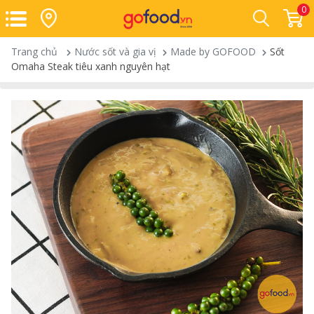
0
Trang chủ
Nước sốt và gia vị
Made by GOFOOD
Sốt
Omaha Steak tiêu xanh nguyên hạt