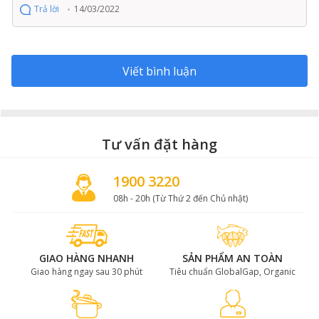
xanh nguyên hạt là lựa chọn lý tưởng cho bữa tiệc gia
Trả lời
14/03/2022
đình, tiệc Giáng sinh,… hay bất kỳ dịp lễ nào của bạn với
người thân yêu.
Viết bình luận
Tư vấn đặt hàng
1900 3220
08h - 20h (Từ Thứ 2 đến Chủ nhật)
GIAO HÀNG NHANH
SẢN PHẨM AN TOÀN
Giao hàng ngay sau 30 phút
Tiêu chuẩn GlobalGap, Organic