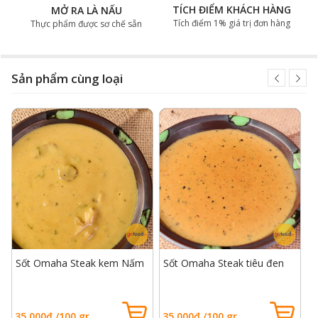
TÍCH ĐIỂM KHÁCH HÀNG
MỞ RA LÀ NẤU
Tích điểm 1% giá trị đơn hàng
Thực phẩm được sơ chế sẵn
Sản phẩm cùng loại
Miếng beefsteak ngọt mềm ăn cùng sốt tiêu xanh cho
món ăn hoàn hảo
Sốt Omaha Steak tiện dụng và tiết
Sốt Omaha Steak kem Nấm
Sốt Omaha Steak tiêu đen
S
kiệm thời gian
P
Gofood đưa ra một giải pháp tối ưu cho những tín đồ
35.000đ /100 gr
35.000đ /100 gr
3