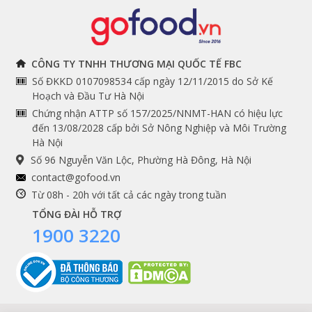
Đồ bếp chuyên dụng
Tuyển dụng
THÔNG TIN
THEO DÕI NGAY
CÔNG TY TNHH THƯƠNG MẠI QUỐC TẾ FBC
Số ĐKKD 0107098534 cấp ngày 12/11/2015 do Sở Kế
Chính sách và quy định
Facebook
Hoạch và Đầu Tư Hà Nội
Instagram
chung
Chứng nhận ATTP số 157/2025/NNMT-HAN có hiệu lực
đến 13/08/2028 cấp bởi Sở Nông Nghiệp và Môi Trường
Youtube
Hướng dẫn đặt hàng
Hà Nội
Tiktok
Cam kết chất lượng
Số 96 Nguyễn Văn Lộc, Phường Hà Đông, Hà Nội
Grab
contact@gofood.vn
Shopee
Từ 08h - 20h với tất cả các ngày trong tuần
TỔNG ĐÀI HỖ TRỢ
1900 3220
DỊCH VỤ
Premium services
Gói quà biếu tặng