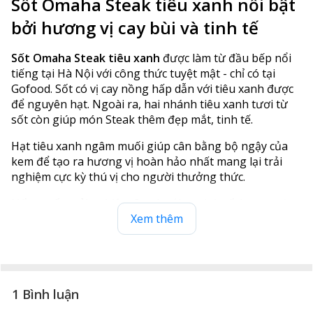
Sốt Omaha Steak tiêu xanh nổi bật
bởi hương vị cay bùi và tinh tế
Sốt Omaha Steak tiêu xanh
được làm từ đầu bếp nổi
tiếng tại Hà Nội với công thức tuyệt mật - chỉ có tại
Gofood. Sốt có vị cay nồng hấp dẫn với tiêu xanh được
để nguyên hạt. Ngoài ra, hai nhánh tiêu xanh tươi từ
sốt còn giúp món Steak thêm đẹp mắt, tinh tế.
Hạt tiêu xanh ngâm muối giúp cân bằng bộ ngậy của
kem để tạo ra hương vị hoàn hảo nhất mang lại trải
nghiệm cực kỳ thú vị cho người thưởng thức.
Nếu muốn trải nghiệm Steak với sự tinh tế, hương vị
cay nồng ấn tượng thì bạn nên thưởng thức loại sốt
Xem thêm
này.
1 Bình luận