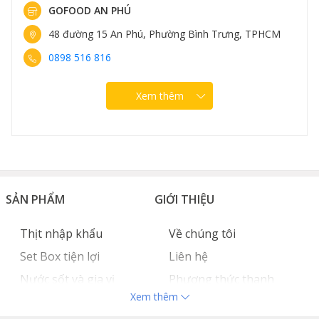
GOFOOD AN PHÚ
48 đường 15 An Phú, Phường Bình Trưng, TPHCM
0898 516 816
Xem thêm
SẢN PHẨM
GIỚI THIỆU
Thịt nhập khẩu
Về chúng tôi
Set Box tiện lợi
Liên hệ
Nước sốt và gia vị
Phương thức thanh
Cách làm nước sốt bò bít tết
Xem thêm
Hải sản nhập khẩu
toán