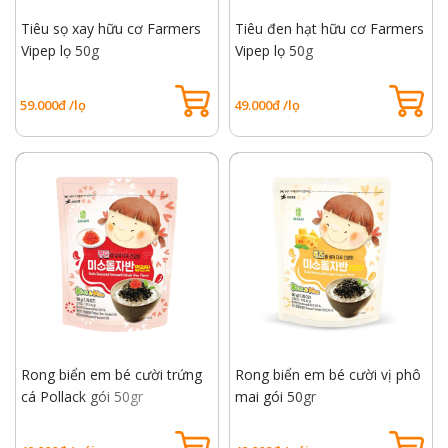
Tiêu sọ xay hữu cơ Farmers
Tiêu đen hạt hữu cơ Farmers
Vipep lọ 50g
Vipep lọ 50g
59.000đ /lọ
49.000đ /lọ
Rong biển em bé cười trứng
Rong biển em bé cười vị phô
cá Pollack gói 50gr
mai gói 50gr