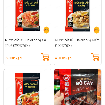
Nước cốt lẩu Haidilao vị Cà
Nước cốt lẩu Haidilao vị Nấm
chua (200gr/gói)
(150gr/gói)
59.000đ /gói
49.000đ /gói