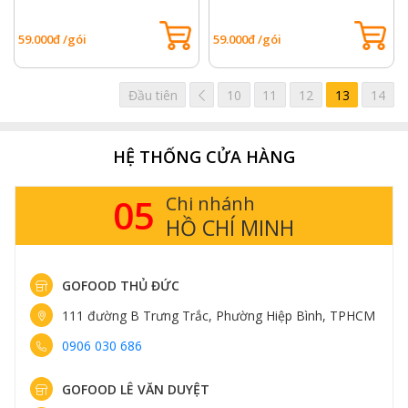
59.000đ /gói
59.000đ /gói
Trước
Đầu tiên
10
11
12
13
14
HỆ THỐNG CỬA HÀNG
05
Chi nhánh
HỒ CHÍ MINH
GOFOOD THỦ ĐỨC
111 đường B Trưng Trắc, Phường Hiệp Bình, TPHCM
0906 030 686
GOFOOD LÊ VĂN DUYỆT