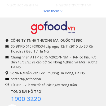
Nước sốt và gia vị
Phương thức thanh
Xem thêm
Hải sản nhập khẩu
toán
Đồ bếp chuyên dụng
Tuyển dụng
THÔNG TIN
THEO DÕI NGAY
CÔNG TY TNHH THƯƠNG MẠI QUỐC TẾ FBC
Số ĐKKD 0107098534 cấp ngày 12/11/2015 do Sở Kế
Chính sách và quy định
Facebook
Hoạch và Đầu Tư Hà Nội
Instagram
chung
Chứng nhận ATTP số 157/2025/NNMT-HAN có hiệu lực
đến 13/08/2028 cấp bởi Sở Nông Nghiệp và Môi Trường
Youtube
Hướng dẫn đặt hàng
Hà Nội
Tiktok
Cam kết chất lượng
Số 96 Nguyễn Văn Lộc, Phường Hà Đông, Hà Nội
Grab
contact@gofood.vn
Shopee
Từ 08h - 20h với tất cả các ngày trong tuần
TỔNG ĐÀI HỖ TRỢ
1900 3220
DỊCH VỤ