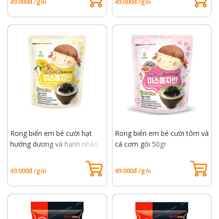
49.000đ /gói
49.000đ /gói
Rong biển em bé cười hạt
Rong biển em bé cười tôm và
hướng dương và hạnh nhân
cá cơm gói 50gr
gói 50gr
49.000đ /gói
49.000đ /gói