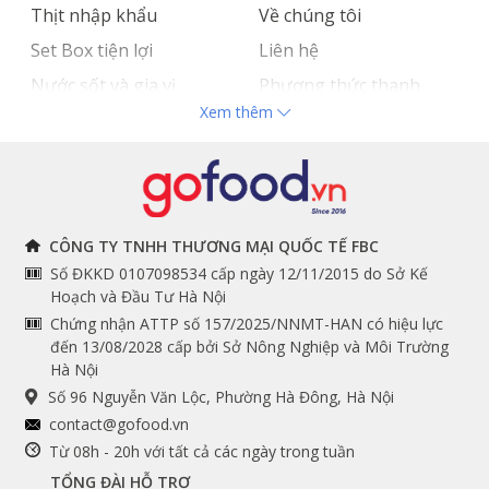
Gofood ship hàng tận nơi tại Hồ Chí Minh, Hà Nội và
Thịt nhập khẩu
Về chúng tôi
các tỉnh lân cận.
Set Box tiện lợi
Liên hệ
Hotline đặt hàng:
1900 3220
Nước sốt và gia vị
Phương thức thanh
Hệ thống cửa hàng:
https://gofood.vn/chi-tiet-cua-
Xem thêm
Hải sản nhập khẩu
toán
hang
Đồ bếp chuyên dụng
Tuyển dụng
Đăng ký App Loyalty
Gofood:
https://zalo.me/s/3667085479443371143/
THÔNG TIN
THEO DÕI NGAY
CÔNG TY TNHH THƯƠNG MẠI QUỐC TẾ FBC
Số ĐKKD 0107098534 cấp ngày 12/11/2015 do Sở Kế
Chính sách và quy định
Facebook
Hoạch và Đầu Tư Hà Nội
Instagram
chung
Chứng nhận ATTP số 157/2025/NNMT-HAN có hiệu lực
đến 13/08/2028 cấp bởi Sở Nông Nghiệp và Môi Trường
Youtube
Hướng dẫn đặt hàng
Hà Nội
Tiktok
Cam kết chất lượng
Số 96 Nguyễn Văn Lộc, Phường Hà Đông, Hà Nội
Grab
contact@gofood.vn
Shopee
Từ 08h - 20h với tất cả các ngày trong tuần
TỔNG ĐÀI HỖ TRỢ