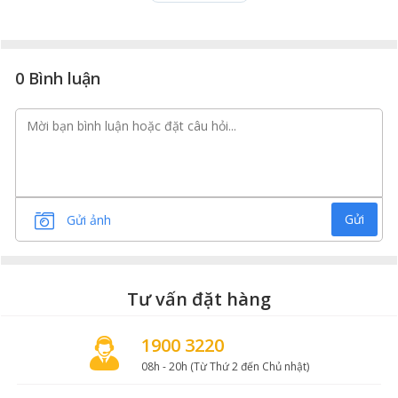
nguồn thịt chắc khỏe, giàu dưỡng chất mà còn tạo ra
lớp mỡ đặc trưng xen kẽ trong thớ thịt giúp thịt đùi có
hương vị béo ngậy, ngọt dịu và mềm mại nhưng không
ngấy.
0 Bình luận
Gửi
Gửi ảnh
Tư vấn đặt hàng
1900 3220
08h - 20h (Từ Thứ 2 đến Chủ nhật)
Quy trình chế biến – Nghệ thuật