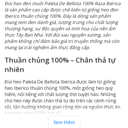
Đùi heo đen muối Paleta De Bellota 100% Raza Ibérica
là sản phẩm cao cấp được chế biến từ giống heo đen
Iberico thuần chủng 100%. Đây là dòng sản phẩm
mang tem đen danh giá, tượng trưng cho chất lượng
thượng hạng, sự độc quyền và tinh hoa của nền ẩm
thực Tây Ban Nha. Với đùi sau nguyên xương, sản
phẩm không chỉ đảm bảo giá trị truyền thống mà còn
mang lại trải nghiệm ẩm thực đẳng cấp.
Thuần chủng 100% – Chăn thả tự
nhiên
Đùi heo Paleta De Bellota Ibérica được làm từ giống
heo Iberico thuần chủng 100%, một giống heo quý
hiếm, nổi tiếng với chất lượng thịt tuyệt hảo. Những
chú heo này được chăn thả tự do trên các cánh rừng
sồi, tận hưởng không gian rộng lớn và nguồn thức ăn
tự nhiên gồm 100% hạt sồi.
Xem thêm
Chế độ chăn thả tự nhiên này không chỉ mang lại