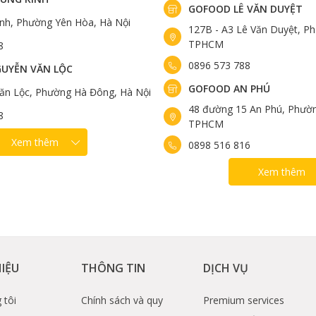
GOFOOD LÊ VĂN DUYỆT
ính, Phường Yên Hòa, Hà Nội
127B - A3 Lê Văn Duyệt, Ph
đế được ướp trong sốt Bulgogi đậm vị
TPHCM
8
ẵn tại Gofood
0896 573 788
UYỄN VĂN LỘC
ới từng nhóm thực khách. Quý khách có thể thoải mái lựa
GOFOOD AN PHÚ
ăn Lộc, Phường Hà Đông, Hà Nội
 gia đình hay bạn bè.
48 đường 15 An Phú, Phườn
8
TPHCM
Xem thêm
0898 516 816
Xem thêm
HIỆU
THÔNG TIN
DỊCH VỤ
 tôi
Chính sách và quy
Premium services