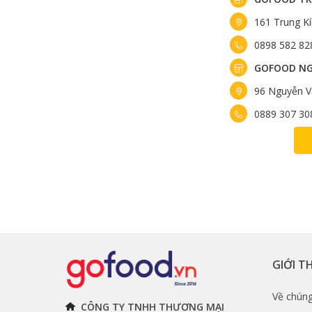
161 Trung K
Thịt sườn hoàng 
0898 582 82
Combo BBQ Camping tiện lợi có s
GOFOOD NG
Tại Gofood cung cấp 4 set BBQ Camping phù hợp v
96 Nguyễn V
combo thích hợp từ size XS, S, M, L cho bản thân và
0889 307 30
GIỚI T
Về chúng
CÔNG TY TNHH THƯƠNG MẠI