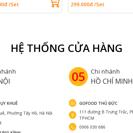
00đ /Set
299.000đ /Set
HỆ THỐNG CỬA HÀNG
nhánh
Chi nhánh
05
NỘI
HỒ CHÍ MINH
ỤY KHUÊ
GOFOOD THỦ ĐỨC
111 đường B Trưng Trắc, P
uê, Phường Tây Hồ, Hà Nội
TPHCM
8
0906 030 686
UNG KÍNH