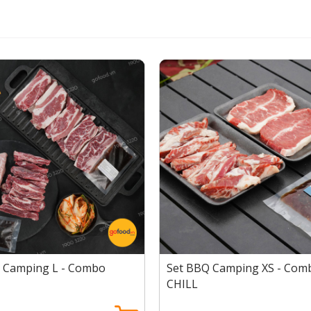
g size XS phù hợp với 1-2 người ăn
 lọc từ thịt gần vòng cổ của chú bò. Đặc trưng của thịt lõi va
xen giữa cây thịt. Thớ thịt mịn màng và có chút mỡ đan 
t thích hợp cho món nướng tảng và phục vụ barbecue ngoài t
on bò được loại bỏ hết xương, thịt có tỷ lệ nạc mỡ đan x
 bữa tiệc nướng hấp dẫn. Đặc biệt, với những người yêu thí
oàng đế bò chuẩn ngon.
n còn có sốt ướp Bulgogi đậm đà, dùng sơ chế thịt ngon 
 vị giác và mùi vị ngậy béo khó cưỡng.
 Camping L - Combo
Set BBQ Camping XS - Com
CHILL