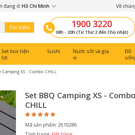
n đang ở:
Hồ Chí Minh
Về chúng
1900 3220
Tìm kiếm
08h - 20h (Từ Thứ 2 đến Chủ nhật)
Set box tiện
Sushi
Nước sốt và gia
Đồ
lợi
vị
uốn
 Camping XS - Combo CHILL
Set BBQ Camping XS - Comb
CHILL
Mã sản phẩm: 2610286
Tình trạng:
Hết hàng