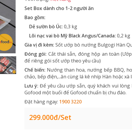
Set Box dành cho 1-2 người ăn
Bao gồm:
Dẻ sườn bò Úc:
0,3 kg
Lõi nạc vai bò Mỹ Black Angus/Canada
:
0,2 kg
Gia vị đi kèm:
Sốt ướp bò nướng Bulgogi Hàn Q
Đóng gói:
Cắt thái sẵn, đóng hộp an toàn (Ướp
để riêng gói sốt ướp theo yêu cầu)
Chế biến:
Nướng than hoa, nướng bếp BBQ, h
chảo, bếp điện,...ăn cùng lá kê nhíp Hàn hoặc xà l
Lưu ý:
Để yêu cầu ướp sẵn, quý khách vui lòng
Gofood một buổi để Gofood chuẩn bị chu đáo.
Đặt hàng ngay:
1900 3220
299.000đ/Set