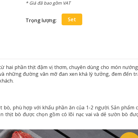
* Giá đã bao gồm VAT
Set
Trọng lượng:
 từ hai phần thịt đậm vị thơm, chuyên dùng cho món nướn
 và những đường vân mỡ đan xen khá lý tưởng, đem đến tr
khách.
ịt bò, phù hợp với khẩu phần ăn của 1-2 người. Sản phẩm
ần thịt bò được chọn gồm có lõi nạc vai và dẻ sườn bò đượ