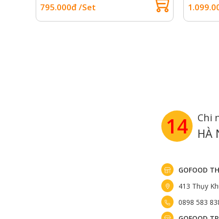
795.000đ /Set
1.099.0
Chi 
14
HÀ 
GOFOOD TH
413 Thụy Kh
0898 583 83
GOFOOD TR