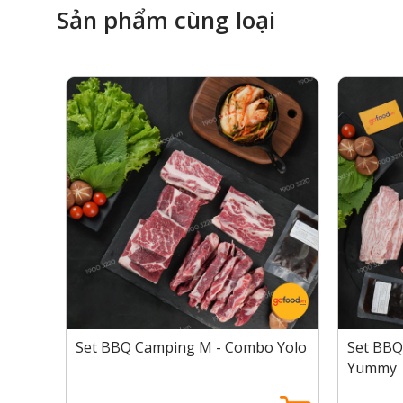
Sản phẩm cùng loại
Set BBQ Campin
Lõi nạc vai bò
Thịt lõi nạc vai có tên tiếng Anh là Top Blade, được
độ giòn rụm, ngọt thơm nhờ những đường gân mỏng 
hương vị hấp dẫn đặc trưng. Top Blade là phần thị
Dẻ sườn bò
Dẻ sườn bò là phần thịt nằm bên trong sườn của c
đặn. Phần thịt luôn là lựa chọn hấp dẫn cho những
thịt nướng kiểu Hàn thì không thể bỏ qua sườn h
Trong combo CHILL, ngoài 2 phần thịt bò thơm ngo
nướng lên thịt bò sẽ có ngay hương thơm kích thích
 Fresh
Set BBQ Camping M - Combo Yolo
Set BBQ
Yummy