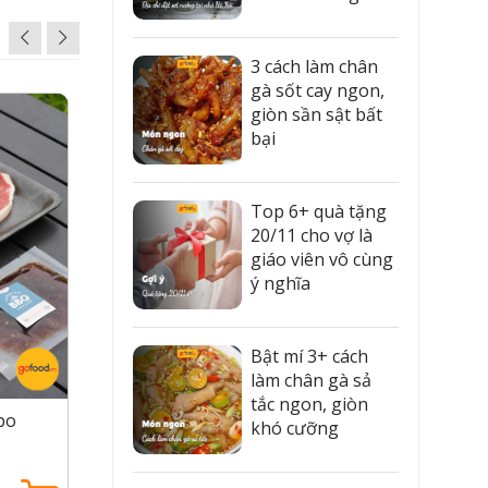
3 cách làm chân
gà sốt cay ngon,
giòn sần sật bất
bại
i bò Mỹ là
xen tạo ra
rời.
Top 6+ quà tặng
20/11 cho vợ là
giáo viên vô cùng
ý nghĩa
en rất đều
ch các món
Bật mí 3+ cách
làm chân gà sả
hết ý. Khi
tắc ngon, giòn
bo
Set BBQ Camping S - Combo Fresh
Set BB
khó cưỡng