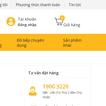
 tôi
Phương thức thanh toán
Tin tức
0
Tài khoản
Giỏ hàng
Đăng nhập
Đồ bếp chuyên
Sản phẩm
g
dụng
khác
Tư vấn đặt hàng
o
1900 3220
08h - 20h (Từ Thứ 2 đến Chủ
nhật)