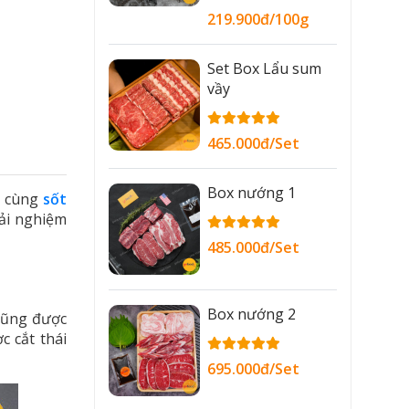
219.900đ/100g
Set Box Lẩu sum
vầy
465.000đ/Set
Box nướng 1
g cùng
sốt
ải nghiệm
485.000đ/Set
Box nướng 2
 cũng được
c cắt thái
695.000đ/Set