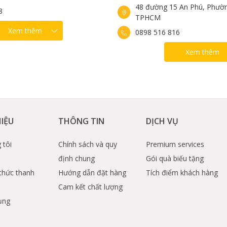
48 đường 15 An Phú, Phườn
8
TPHCM
Xem thêm
0898 516 816
Xem thêm
HIỆU
THÔNG TIN
DỊCH VỤ
 tôi
Chính sách và quy
Premium services
định chung
Gói quà biếu tặng
thức thanh
Hướng dẫn đặt hàng
Tích điểm khách hàng
Cam kết chất lượng
ụng