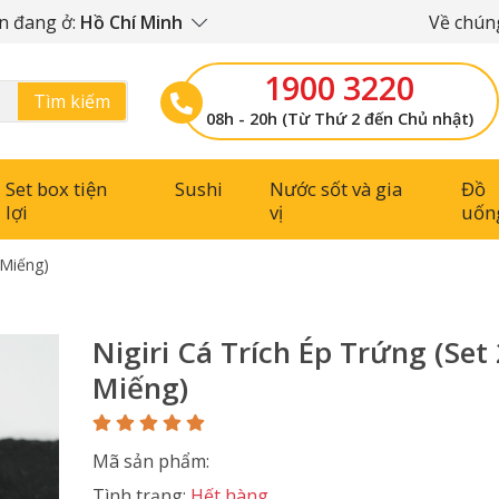
n đang ở:
Hồ Chí Minh
Về chúng
1900 3220
Tìm kiếm
08h - 20h (Từ Thứ 2 đến Chủ nhật)
Set box tiện
Sushi
Nước sốt và gia
Đồ
lợi
vị
uốn
 Miếng)
Nigiri Cá Trích Ép Trứng (Set 
Miếng)
Mã sản phẩm:
Tình trạng:
Hết hàng