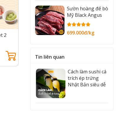
Sườn hoàng đế bò
Mỹ Black Angus
699.000đ/kg
t 2
Nigiri Tôm (Set 2 Miếng)
Nigiri
Tin liên quan
39.000đ /set
39.000
Cách làm sushi cá
trích ép trứng
Nhật Bản siêu dễ