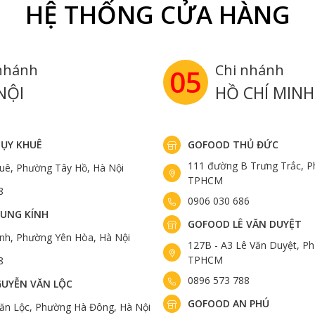
HỆ THỐNG CỬA HÀNG
nhánh
Chi nhánh
05
NỘI
HỒ CHÍ MINH
ỤY KHUÊ
GOFOOD THỦ ĐỨC
111 đường B Trưng Trắc, P
uê, Phường Tây Hồ, Hà Nội
TPHCM
8
0906 030 686
UNG KÍNH
GOFOOD LÊ VĂN DUYỆT
ính, Phường Yên Hòa, Hà Nội
127B - A3 Lê Văn Duyệt, Ph
TPHCM
8
0896 573 788
UYỄN VĂN LỘC
GOFOOD AN PHÚ
ăn Lộc, Phường Hà Đông, Hà Nội