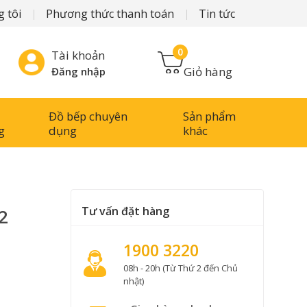
 tôi
Phương thức thanh toán
Tin tức
0
Tài khoản
Giỏ hàng
Đăng nhập
Đồ bếp chuyên
Sản phẩm
g
dụng
khác
Tư vấn đặt hàng
2
1900 3220
08h - 20h (Từ Thứ 2 đến Chủ
nhật)