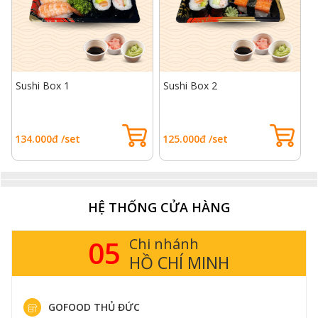
Sushi Box 1
Sushi Box 2
S
134.000đ /set
125.000đ /set
1
HỆ THỐNG CỬA HÀNG
05
Chi nhánh
HỒ CHÍ MINH
GOFOOD THỦ ĐỨC