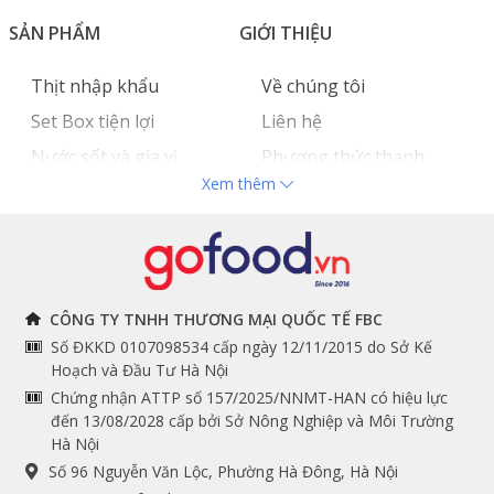
SẢN PHẨM
GIỚI THIỆU
Thịt nhập khẩu
Về chúng tôi
Set Box tiện lợi
Liên hệ
Nước sốt và gia vị
Phương thức thanh
Xem thêm
Hải sản nhập khẩu
toán
Đồ bếp chuyên dụng
Tuyển dụng
THÔNG TIN
THEO DÕI NGAY
CÔNG TY TNHH THƯƠNG MẠI QUỐC TẾ FBC
Số ĐKKD 0107098534 cấp ngày 12/11/2015 do Sở Kế
Chính sách và quy định
Facebook
Hoạch và Đầu Tư Hà Nội
Instagram
chung
Chứng nhận ATTP số 157/2025/NNMT-HAN có hiệu lực
đến 13/08/2028 cấp bởi Sở Nông Nghiệp và Môi Trường
Youtube
Hướng dẫn đặt hàng
Hà Nội
Tiktok
Cam kết chất lượng
Số 96 Nguyễn Văn Lộc, Phường Hà Đông, Hà Nội
Grab