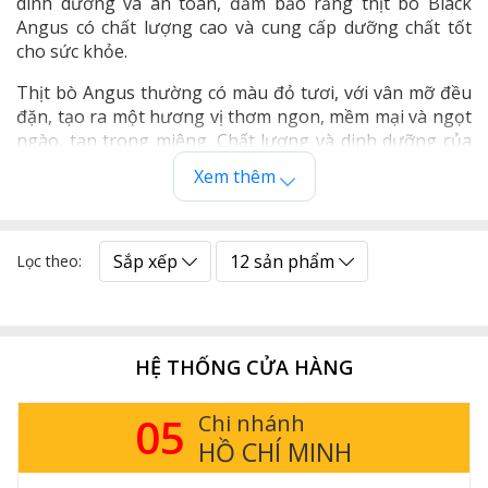
dinh dưỡng và an toàn, đảm bảo rằng thịt bò Black
Angus có chất lượng cao và cung cấp dưỡng chất tốt
cho sức khỏe.
Thịt bò Angus thường có màu đỏ tươi, với vân mỡ đều
đặn, tạo ra một hương vị thơm ngon, mềm mại và ngọt
ngào, tan trong miệng. Chất lượng và dinh dưỡng của
thịt bò Angus Úc tương đương với thịt bò Angus Mỹ.
Xem thêm
Sắp xếp
12 sản phẩm
Lọc theo:
HỆ THỐNG CỬA HÀNG
05
Chi nhánh
HỒ CHÍ MINH