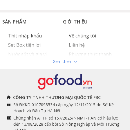
Sườn hoàng đế bò Angus Úc
SẢN PHẨM
GIỚI THIỆU
Thịt nhập khẩu
Về chúng tôi
Set Box tiện lợi
Liên hệ
Nước sốt và gia vị
Phương thức thanh
Xem thêm
Hải sản nhập khẩu
toán
Đồ bếp chuyên dụng
Tuyển dụng
THÔNG TIN
THEO DÕI NGAY
CÔNG TY TNHH THƯƠNG MẠI QUỐC TẾ FBC
Số ĐKKD 0107098534 cấp ngày 12/11/2015 do Sở Kế
Sườn rút xương bò Angus Úc
Chính sách và quy định
Facebook
Hoạch và Đầu Tư Hà Nội
Gofood có đủ các phần thịt chuyên dụng cho việc chế
Instagram
chung
Chứng nhận ATTP số 157/2025/NNMT-HAN có hiệu lực
biến bít tết, bao gồm: thăn lưng, thăn nội, thăn ngoại,
đến 13/08/2028 cấp bởi Sở Nông Nghiệp và Môi Trường
lõi nạc vai,...
Youtube
Hướng dẫn đặt hàng