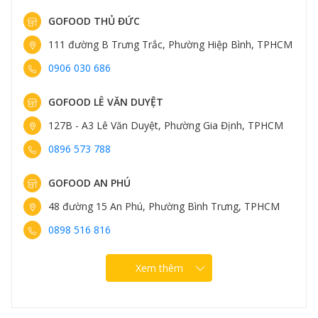
Sườn non rút xương bò Angus Úc
Đa dạng các phần thịt cho nhiều
GOFOOD THỦ ĐỨC
món ngon khác nhau
111 đường B Trưng Trắc, Phường Hiệp Bình, TPHCM
0906 030 686
Tại Gofood, bạn có thể tìm thấy rất nhiều phần cắt đa
dạng, phục vụ cho các món nướng, steak,...
GOFOOD LÊ VĂN DUYỆT
Đối với tín đồ món nướng, Gofood cung cấp một loạt
127B - A3 Lê Văn Duyệt, Phường Gia Định, TPHCM
các phần cắt như: sườn hoàng đế, sườn non rút xương,
0896 573 788
lõi nạc vai,...
GOFOOD AN PHÚ
48 đường 15 An Phú, Phường Bình Trưng, TPHCM
0898 516 816
Xem thêm