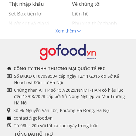
Thịt nhập khẩu
Về chúng tôi
Set Box tiện lợi
Liên hệ
Nước sốt và gia vị
Phương thức thanh
Xem thêm
Hải sản nhập khẩu
toán
Đồ bếp chuyên dụng
Tuyển dụng
THÔNG TIN
THEO DÕI NGAY
CÔNG TY TNHH THƯƠNG MẠI QUỐC TẾ FBC
Số ĐKKD 0107098534 cấp ngày 12/11/2015 do Sở Kế
Chính sách và quy định
Facebook
Hoạch và Đầu Tư Hà Nội
Instagram
chung
Chứng nhận ATTP số 157/2025/NNMT-HAN có hiệu lực
đến 13/08/2028 cấp bởi Sở Nông Nghiệp và Môi Trường
Youtube
Hướng dẫn đặt hàng
Hà Nội
Tiktok
Cam kết chất lượng
Số 96 Nguyễn Văn Lộc, Phường Hà Đông, Hà Nội
Grab
contact@gofood.vn
Shopee
Từ 08h - 20h với tất cả các ngày trong tuần
TỔNG ĐÀI HỖ TRỢ