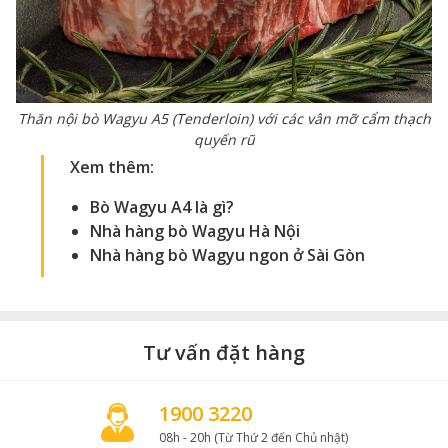
Thăn nội bò Wagyu A5 (Tenderloin) với các vân mỡ cẩm thạch
quyến rũ
Xem thêm:
Bò Wagyu A4 là gì
?
Nhà hàng bò Wagyu Hà Nội
Nhà hàng bò Wagyu ngon ở Sài Gòn
Tư vấn đặt hàng
1900 3220
08h - 20h (Từ Thứ 2 đến Chủ nhật)