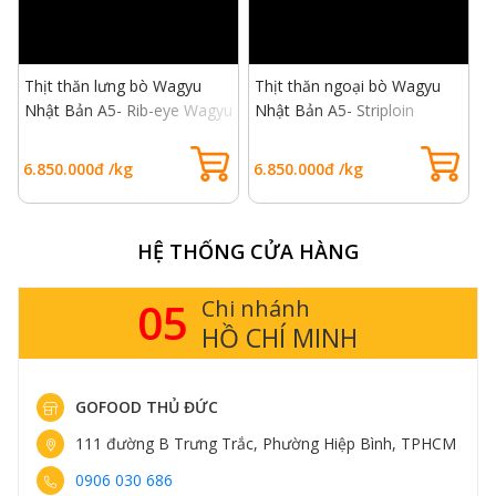
Thịt thăn lưng bò Wagyu
Thịt thăn ngoại bò Wagyu
T
Nhật Bản A5- Rib-eye Wagyu
Nhật Bản A5- Striploin
B
Beef A5
Wagyu Beef A5
B
6.850.000đ /kg
6.850.000đ /kg
8
HỆ THỐNG CỬA HÀNG
05
Chi nhánh
HỒ CHÍ MINH
GOFOOD THỦ ĐỨC
111 đường B Trưng Trắc, Phường Hiệp Bình, TPHCM
0906 030 686