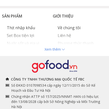
SẢN PHẨM
GIỚI THIỆU
Thịt nhập khẩu
Về chúng tôi
Set Box tiện lợi
Liên hệ
Nước sốt và gia vị
Phương thức thanh
Xem thêm
Hải sản nhập khẩu
toán
Đồ bếp chuyên dụng
Tuyển dụng
THÔNG TIN
THEO DÕI NGAY
CÔNG TY TNHH THƯƠNG MẠI QUỐC TẾ FBC
Số ĐKKD 0107098534 cấp ngày 12/11/2015 do Sở Kế
Chính sách và quy định
Facebook
Hoạch và Đầu Tư Hà Nội
Instagram
chung
Chứng nhận ATTP số 157/2025/NNMT-HAN có hiệu lực
đến 13/08/2028 cấp bởi Sở Nông Nghiệp và Môi Trường
Youtube
Hướng dẫn đặt hàng
Hà Nội