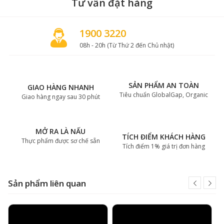
Tư vấn đặt hàng
1900 3220
08h - 20h (Từ Thứ 2 đến Chủ nhật)
SẢN PHẨM AN TOÀN
GIAO HÀNG NHANH
Tiêu chuẩn GlobalGap, Organic
Giao hàng ngay sau 30 phút
MỞ RA LÀ NẤU
TÍCH ĐIỂM KHÁCH HÀNG
Thực phẩm được sơ chế sẵn
Tích điểm 1% giá trị đơn hàng
Sản phẩm liên quan