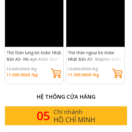
Thịt thăn lưng bò Kobe Nhật
Thịt thăn ngoại bò Kobe
T
Bản A5- Rib-eye Kobe Beef
Nhật Bản A5- Striploin Kobe
N
A5
Beef A5
B
13.449.000đ /kg
13.680.000đ /kg
11.500.000đ /kg
11.599.000đ /kg
6
HỆ THỐNG CỬA HÀNG
05
Chi nhánh
HỒ CHÍ MINH