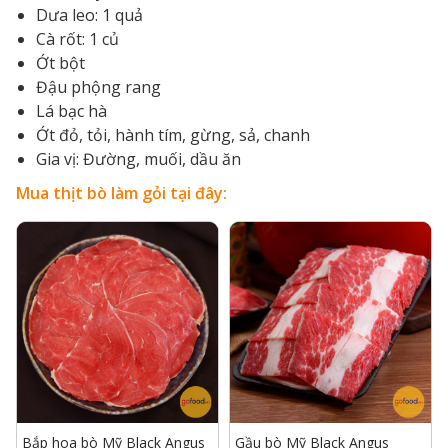
Dưa leo: 1 quả
Cà rốt: 1 củ
Ớt bột
Đậu phộng rang
Lá bạc hà
Ớt đỏ, tỏi, hành tím, gừng, sả, chanh
Gia vị: Đường, muối, dầu ăn
Mua thịt bò làm gỏi tại đây:
Bắp hoa bò Mỹ Black Angus
Gầu bò Mỹ Black Angus