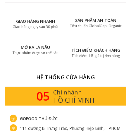
SẢN PHẨM AN TOÀN
GIAO HÀNG NHANH
Tiêu chuẩn GlobalGap, Organic
Giao hàng ngay sau 30 phút
MỞ RA LÀ NẤU
TÍCH ĐIỂM KHÁCH HÀNG
Thực phẩm được sơ chế sẵn
Tích điểm 1% giá trị đơn hàng
HỆ THỐNG CỬA HÀNG
05
Chi nhánh
HỒ CHÍ MINH
GOFOOD THỦ ĐỨC
111 đường B Trưng Trắc, Phường Hiệp Bình, TPHCM