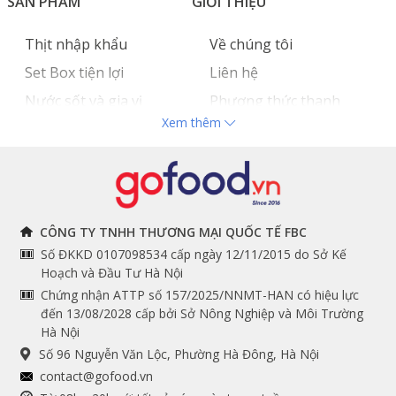
SẢN PHẨM
GIỚI THIỆU
Thịt nhập khẩu
Về chúng tôi
Set Box tiện lợi
Liên hệ
Nước sốt và gia vị
Phương thức thanh
Xem thêm
Hải sản nhập khẩu
toán
Đồ bếp chuyên dụng
Tuyển dụng
THÔNG TIN
THEO DÕI NGAY
CÔNG TY TNHH THƯƠNG MẠI QUỐC TẾ FBC
Số ĐKKD 0107098534 cấp ngày 12/11/2015 do Sở Kế
Chính sách và quy định
Facebook
Hoạch và Đầu Tư Hà Nội
Instagram
chung
Chứng nhận ATTP số 157/2025/NNMT-HAN có hiệu lực
đến 13/08/2028 cấp bởi Sở Nông Nghiệp và Môi Trường
Youtube
Hướng dẫn đặt hàng
Hà Nội
Tiktok
Cam kết chất lượng
Số 96 Nguyễn Văn Lộc, Phường Hà Đông, Hà Nội
Grab
contact@gofood.vn