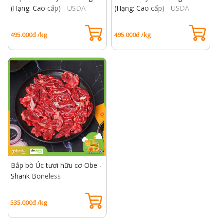
(Hạng: Cao cấp) - USDA
(Hạng: Cao cấp) - USDA
Choice Heel Muscle
Choice Brisket Beef
495.000đ /kg
495.000đ /kg
Bắp bò Úc tươi hữu cơ Obe -
Shank Boneless
535.000đ /kg