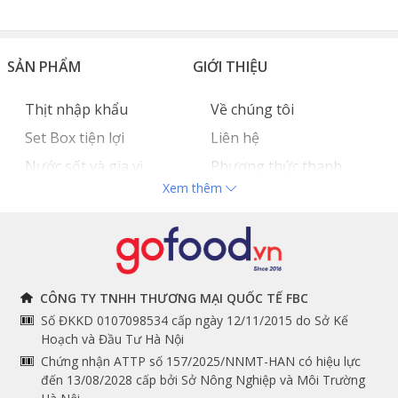
SẢN PHẨM
GIỚI THIỆU
Thịt nhập khẩu
Về chúng tôi
Set Box tiện lợi
Liên hệ
Nước sốt và gia vị
Phương thức thanh
Xem thêm
Hải sản nhập khẩu
toán
Đồ bếp chuyên dụng
Tuyển dụng
THÔNG TIN
THEO DÕI NGAY
CÔNG TY TNHH THƯƠNG MẠI QUỐC TẾ FBC
Số ĐKKD 0107098534 cấp ngày 12/11/2015 do Sở Kế
Chính sách và quy định
Facebook
Hoạch và Đầu Tư Hà Nội
Instagram
chung
Chứng nhận ATTP số 157/2025/NNMT-HAN có hiệu lực
đến 13/08/2028 cấp bởi Sở Nông Nghiệp và Môi Trường
Youtube
Hướng dẫn đặt hàng