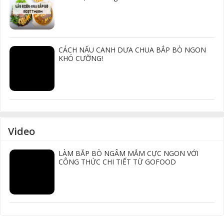
CÁCH NẤU CANH DƯA CHUA BẮP BÒ NGON
KHÓ CƯỠNG!
Video
LÀM BẮP BÒ NGÂM MẮM CỰC NGON VỚI
CÔNG THỨC CHI TIẾT TỪ GOFOOD