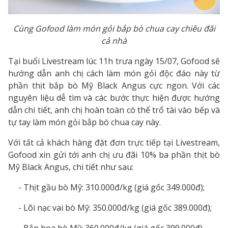
Cùng Gofood làm món gỏi bắp bò chua cay chiêu đãi
cả nhà
Tại buổi Livestream lúc 11h trưa ngày 15/07, Gofood sẽ
hướng dẫn anh chị cách làm món gỏi độc đáo này từ
phần thịt bắp bò Mỹ Black Angus cực ngon. Với các
nguyên liệu dễ tìm và các bước thực hiện được hướng
dẫn chi tiết, anh chị hoàn toàn có thể trổ tài vào bếp và
tự tay làm món gỏi bắp bò chua cay này.
Với tất cả khách hàng đặt đơn trực tiếp tại Livestream,
Gofood xin gửi tới anh chị ưu đãi 10% ba phần thịt bò
Mỹ Black Angus, chi tiết như sau:
- Thịt gầu bò Mỹ: 310.000đ/kg (giá gốc 349.000đ);
- Lõi nạc vai bò Mỹ: 350.000đ/kg (giá gốc 389.000đ);
- Bắp hoa bò Mỹ: 360.000đ/kg (giá gốc 399.000đ).