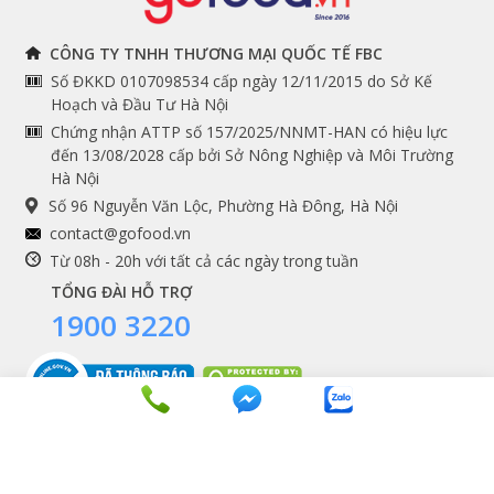
THÔNG TIN
THEO DÕI NGAY
CÔNG TY TNHH THƯƠNG MẠI QUỐC TẾ FBC
Số ĐKKD 0107098534 cấp ngày 12/11/2015 do Sở Kế
Chính sách và quy định
Facebook
Hoạch và Đầu Tư Hà Nội
Instagram
chung
Chứng nhận ATTP số 157/2025/NNMT-HAN có hiệu lực
đến 13/08/2028 cấp bởi Sở Nông Nghiệp và Môi Trường
Youtube
Hướng dẫn đặt hàng
Hà Nội
Tiktok
Cam kết chất lượng
Số 96 Nguyễn Văn Lộc, Phường Hà Đông, Hà Nội
Grab
contact@gofood.vn
Shopee
Từ 08h - 20h với tất cả các ngày trong tuần
TỔNG ĐÀI HỖ TRỢ
1900 3220
DỊCH VỤ
Premium services
Gói quà biếu tặng
Tích điểm khách hàng
Copyrights © 2016 - 2026 Gofood. All Rights Reserved