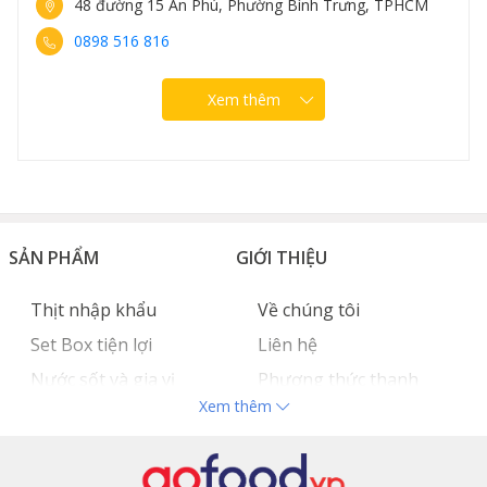
48 đường 15 An Phú, Phường Bình Trưng, TPHCM
0898 516 816
Xem thêm
SẢN PHẨM
GIỚI THIỆU
Thịt nhập khẩu
Về chúng tôi
Set Box tiện lợi
Liên hệ
Nước sốt và gia vị
Phương thức thanh
Xem thêm
Hải sản nhập khẩu
toán
Đồ bếp chuyên dụng
Tuyển dụng