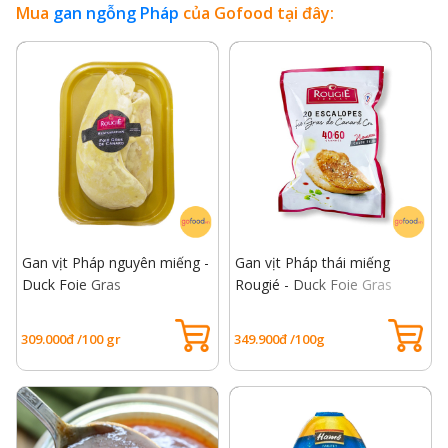
Mua
gan ngỗng Pháp
của Gofood tại đây:
Gan vịt Pháp nguyên miếng -
Gan vịt Pháp thái miếng
Duck Foie Gras
Rougié - Duck Foie Gras
Sliced
309.000đ /100 gr
349.900đ /100g