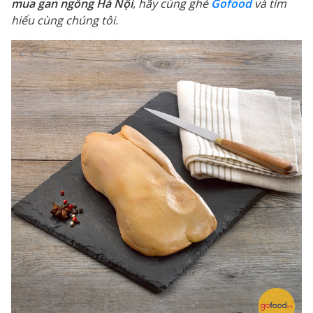
mua gan ngỗng Hà Nội
, hãy cùng ghé
Gofood
và tìm
hiểu cùng chúng tôi.