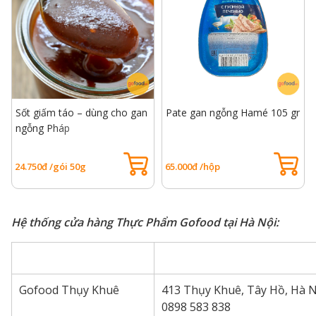
Sốt giấm táo – dùng cho gan
Pate gan ngỗng Hamé 105 gr
ngỗng Pháp
24.750đ /gói 50g
65.000đ /hộp
Hệ thống cửa hàng Thực Phẩm Gofood tại Hà Nội:
Gofood Thụy Khuê
413 Thụy Khuê, Tây Hồ, Hà N
0898 583 838