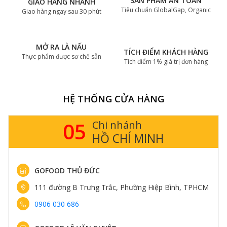
SẢN PHẨM AN TOÀN
GIAO HÀNG NHANH
Tiêu chuẩn GlobalGap, Organic
Giao hàng ngay sau 30 phút
MỞ RA LÀ NẤU
TÍCH ĐIỂM KHÁCH HÀNG
Thực phẩm được sơ chế sẵn
Tích điểm 1% giá trị đơn hàng
HỆ THỐNG CỬA HÀNG
05
Chi nhánh
HỒ CHÍ MINH
GOFOOD THỦ ĐỨC
111 đường B Trưng Trắc, Phường Hiệp Bình, TPHCM
0906 030 686