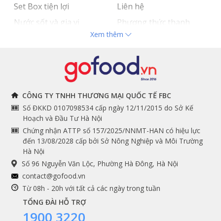
Set Box tiện lợi
Liên hệ
Nước sốt và gia vị
Phương thức thanh
Xem thêm
Hải sản nhập khẩu
toán
Đồ bếp chuyên dụng
Tuyển dụng
THÔNG TIN
THEO DÕI NGAY
CÔNG TY TNHH THƯƠNG MẠI QUỐC TẾ FBC
Số ĐKKD 0107098534 cấp ngày 12/11/2015 do Sở Kế
Chính sách và quy định
Facebook
Hoạch và Đầu Tư Hà Nội
Instagram
chung
Chứng nhận ATTP số 157/2025/NNMT-HAN có hiệu lực
đến 13/08/2028 cấp bởi Sở Nông Nghiệp và Môi Trường
Youtube
Hướng dẫn đặt hàng
Hà Nội
Tiktok
Cam kết chất lượng
Số 96 Nguyễn Văn Lộc, Phường Hà Đông, Hà Nội
Grab
contact@gofood.vn
Shopee
Từ 08h - 20h với tất cả các ngày trong tuần
TỔNG ĐÀI HỖ TRỢ
1900 3220