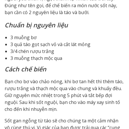
Đúng như tên gọi, để chế biến ra món nước sốt này,
bạn cần có 2 nguyên liệu là táo và bưởi.
Chuẩn bị nguyên liệu
3 muỗng bơ
3 quả táo gọt sạch vỏ và cắt lát mỏng
3/4 chén rượu trắng
3 muỗng thạch mộc qua
Cách chế biến
Bạn cho bơ vào chảo nóng, khi bơ tan hết thì thêm táo,
rượu trắng và thạch mộc qua vào chung và khuấy đều.
Giữ nguyên mức nhiệt trong 5 phút và tắt bếp đợi
nguội. Sau khi sốt nguội, bạn cho vào máy xay sinh tố
cho đến khi nhuyễn mịn.
Sốt gan ngỗng từ táo sẽ cho chúng ta một cảm nhận
vô cùng thú vị. Vị giác của bạn được trải qua các “cung