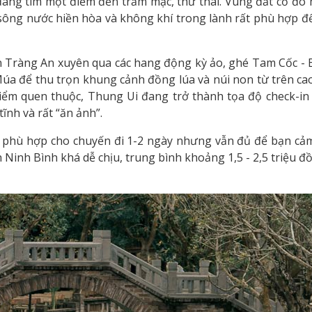
đang tìm một điểm đến trầm mặc, thư thái. Vùng đất cố đ
, sông nước hiền hòa và không khí trong lành rất phù hợp để
n Tràng An xuyên qua các hang động kỳ ảo, ghé Tam Cốc - 
a để thu trọn khung cảnh đồng lúa và núi non từ trên cao
điểm quen thuộc, Thung Ui đang trở thành tọa độ check-in
ĩnh và rất “ăn ảnh”.
n, phù hợp cho chuyến đi 1-2 ngày nhưng vẫn đủ để bạn cả
ịch Ninh Bình khá dễ chịu, trung bình khoảng 1,5 - 2,5 triệu 