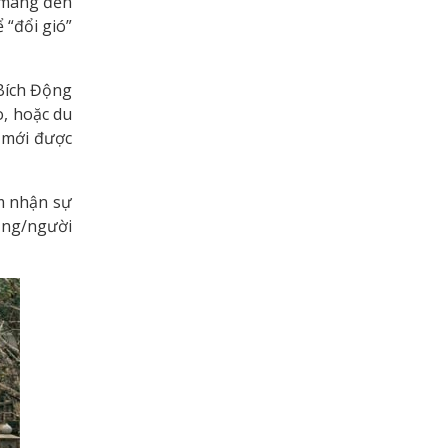
ô mang đến
 “đổi gió”
Bích Động
, hoặc du
 mới được
m nhận sự
đồng/người