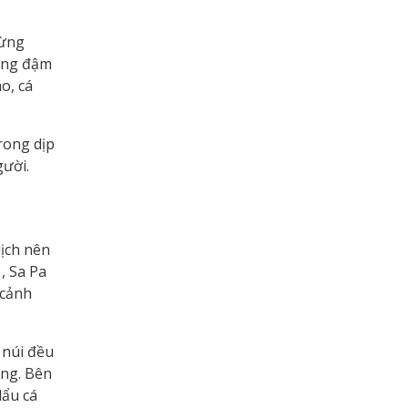
rừng
ang đậm
o, cá
rong dịp
gười.
ịch nên
, Sa Pa
 cảnh
 núi đều
ặng. Bên
lẩu cá