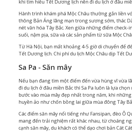
khi tìm hiểu Tết Dương lịch nên đi du lịch ở đâu miề
Hành trình khám phá Mộc Châu thường gắn liền với
thông Bản Áng lãng mạn trong sương sớm, thác Dả
nét văn hóa Tây Bắc. Xen giữa những điểm check-in
suối, nậm pịa, sữa và các sản phẩm từ sữa Mộc Châu
Từ Hà Nội, bạn mất khoảng 4-5 giờ di chuyển để đ
Tết Dương lịch. Chi phí du lịch Mộc Châu dịp Tết Dư
Sa Pa - Săn mây
Nếu bạn đang tìm một điểm đến vừa hùng vĩ vừa l
đi du lịch ở đâu miền Bắc thì Sa Pa luôn là lựa chọ
bước vào mùa mây đẹp nhất trong năm, khi những 
huyền ảo như chốn bồng lai giữa mùa đông Tây Bắ
Các điểm săn mây nổi tiếng như Fansipan, đèo Ô 
mang đến trải nghiệm rất khác nhau, từ choáng ngợ
cạnh săn mây, du khách có thể dạo chơi bản Cát Cá