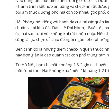
Nếu đang tìm một điểm đến “đổi gió” dịp Tết Dương
- Hành trình kết hợp ăn uống và check-in rất đượ
bởi ẩm thực đường phố mà còn có nhiều góc phố, c
Hải Phòng nổi tiếng với bánh đa cua tại các quán l
chuẩn vị tại khu Cát Dài - Lê Đại Hành,... Buổi tố
ốc, hải sản tươi với không khí rất nhộn nhịp. Nếu 
cũng là lựa chọn dễ chịu để ngồi ngắm phố phường
Bên cạnh đó là những điểm check-in quen thuộc n
hay đơn giản là dạo quanh các con phố trung tâm m
Từ Hà Nội, bạn chỉ mất khoảng 1,5-2 giờ di chuyển,
một food tour Hải Phòng khá “mềm” khoảng 1-2 tr