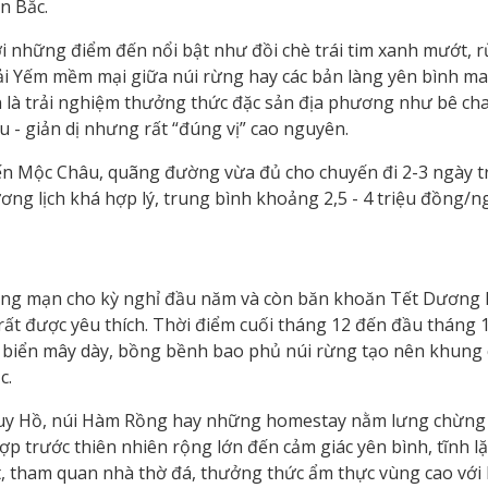
n Bắc.
 những điểm đến nổi bật như đồi chè trái tim xanh mướt, 
i Yếm mềm mại giữa núi rừng hay các bản làng yên bình m
 là trải nghiệm thưởng thức đặc sản địa phương như bê cha
 - giản dị nhưng rất “đúng vị” cao nguyên.
ến Mộc Châu, quãng đường vừa đủ cho chuyến đi 2-3 ngày t
ơng lịch khá hợp lý, trung bình khoảng 2,5 - 4 triệu đồng/n
ãng mạn cho kỳ nghỉ đầu năm và còn băn khoăn Tết Dương l
n rất được yêu thích. Thời điểm cuối tháng 12 đến đầu tháng 1
biển mây dày, bồng bềnh bao phủ núi rừng tạo nên khung
c.
Quy Hồ, núi Hàm Rồng hay những homestay nằm lưng chừng
p trước thiên nhiên rộng lớn đến cảm giác yên bình, tĩnh l
t, tham quan nhà thờ đá, thưởng thức ẩm thực vùng cao với 