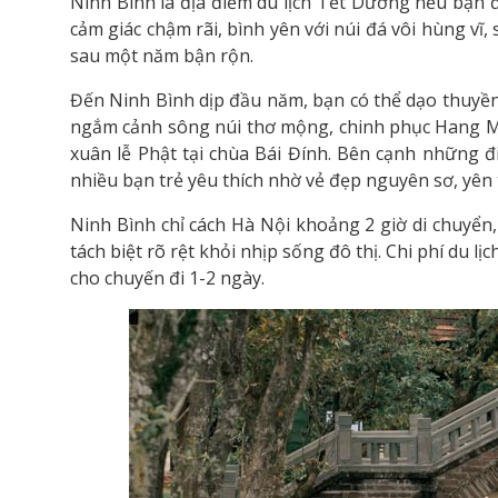
Ninh Bình là địa điểm du lịch Tết Dương nếu bạn 
cảm giác chậm rãi, bình yên với núi đá vôi hùng vĩ
sau một năm bận rộn.
Đến Ninh Bình dịp đầu năm, bạn có thể dạo thuyề
ngắm cảnh sông núi thơ mộng, chinh phục Hang Mú
xuân lễ Phật tại chùa Bái Đính. Bên cạnh những 
nhiều bạn trẻ yêu thích nhờ vẻ đẹp nguyên sơ, yên t
Ninh Bình chỉ cách Hà Nội khoảng 2 giờ di chuyể
tách biệt rõ rệt khỏi nhịp sống đô thị. Chi phí du l
cho chuyến đi 1-2 ngày.