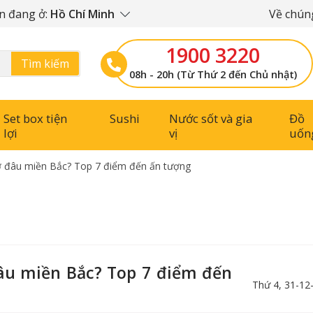
n đang ở:
Hồ Chí Minh
Về chúng
1900 3220
Tìm kiếm
08h - 20h (Từ Thứ 2 đến Chủ nhật)
Set box tiện
Sushi
Nước sốt và gia
Đồ
lợi
vị
uốn
 ở đâu miền Bắc? Top 7 điểm đến ấn tượng
đâu miền Bắc? Top 7 điểm đến
Thứ 4, 31-12