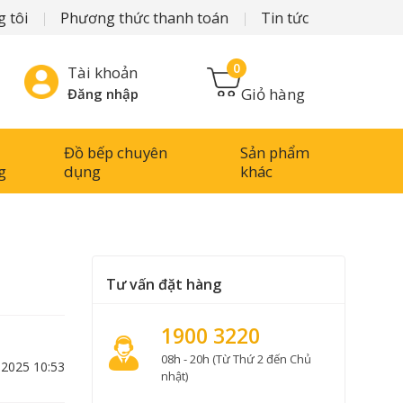
 tôi
Phương thức thanh toán
Tin tức
0
Tài khoản
Giỏ hàng
Đăng nhập
Đồ bếp chuyên
Sản phẩm
g
dụng
khác
Tư vấn đặt hàng
1900 3220
08h - 20h (Từ Thứ 2 đến Chủ
-2025 10:53
nhật)