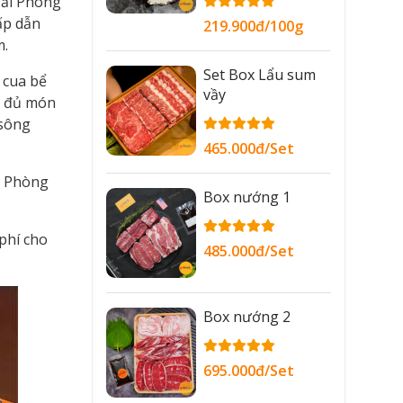
Hải Phòng
ấp dẫn
219.900đ/100g
m.
Set Box Lẩu sum
 cua bể
vầy
ức đủ món
 sông
465.000đ/Set
i Phòng
Box nướng 1
phí cho
485.000đ/Set
Box nướng 2
695.000đ/Set