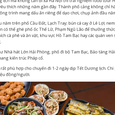
 lịch mà không cần đi xa Hà Nội thì trải nghiệm food tour 
c yêu thích những năm gần đây. Thành phố cảng không chỉ h
ông trình mang dấu ấn riêng để dạo chơi, chụp ảnh đầu nă
âu năm trên phố Cầu Đất, Lạch Tray; bún cá cay ở Lê Lợi; nem
i, bạn có thể ghé phố ốc Thế Lữ, Phạm Ngũ Lão để thưởng th
thích cà phê và ăn vặt, khu vực Hồ Tam Bạc hay các quán ven
.
hư Nhà hát Lớn Hải Phòng, phố đi bộ Tam Bạc, Bảo tàng Hả
ang kiến trúc Pháp cổ.
 rất phù hợp cho chuyến đi 1-2 ngày dịp Tết Dương lịch. Chi 
iệu đồng/người.