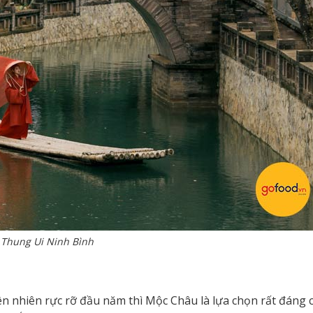
Thung Ui Ninh Bình
ên nhiên rực rỡ đầu năm thì Mộc Châu là lựa chọn rất đáng 