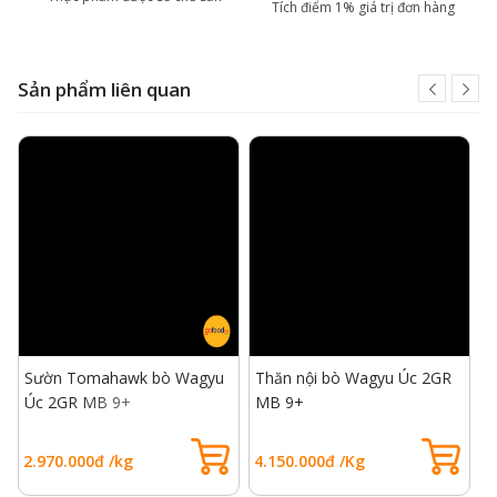
Tích điểm 1% giá trị đơn hàng
Sản phẩm liên quan
Sườn Tomahawk bò Wagyu
Thăn nội bò Wagyu Úc 2GR
T
Úc 2GR MB 9+
MB 9+
B
B
2.970.000đ /kg
4.150.000đ /Kg
8