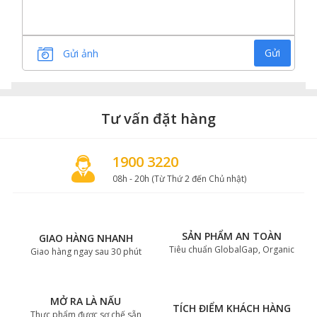
Gửi
Gửi ảnh
Tư vấn đặt hàng
1900 3220
08h - 20h (Từ Thứ 2 đến Chủ nhật)
SẢN PHẨM AN TOÀN
GIAO HÀNG NHANH
Tiêu chuẩn GlobalGap, Organic
Giao hàng ngay sau 30 phút
MỞ RA LÀ NẤU
TÍCH ĐIỂM KHÁCH HÀNG
Thực phẩm được sơ chế sẵn