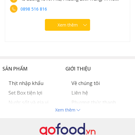
0889 307 308
Xem thêm
SẢN PHẨM
GIỚI THIỆU
Thịt nhập khẩu
Về chúng tôi
Set Box tiện lợi
Liên hệ
Nước sốt và gia vị
Phương thức thanh
Xem thêm
Hải sản nhập khẩu
toán
Đồ bếp chuyên dụng
Tuyển dụng