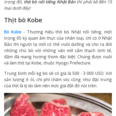
trong đó,
thịt bò nổi tiếng Nhật Bản
thì phải kể đến 15
loại dưới đây!
Thịt bò Kobe
Bò Kobe
- Thương hiệu thịt bò Nhật nổi tiếng, một
trong 05 kỳ quan ẩm thực của nhân loại, chỉ có ở Nhật
Bản thì người ta mới có thể nuôi dưỡng và cho ra đời
những chú bò với những vân mỡ cẩm thạch tinh tế,
đậm đà mang hương thơm đặc biệt. Chúng được nuôi
và làm thịt tại Kobe, thuộc Hyogo Prefecture.
Trung bình mỗi kg bò sẽ có giá là 500 - 3 000 USD. Với
sản lượng ít ỏi, chi phí chăm sóc cũng như đặc trưng
của thịt là lý do làm nên mức giá đắt đỏ nói trên.