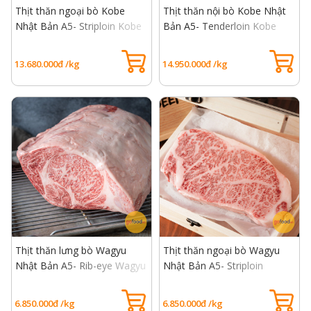
Thịt thăn ngoại bò Kobe
Thịt thăn nội bò Kobe Nhật
Nhật Bản A5- Striploin Kobe
Bản A5- Tenderloin Kobe
Beef A5
Beef A5
13.680.000đ /kg
14.950.000đ /kg
Thịt thăn lưng bò Wagyu
Thịt thăn ngoại bò Wagyu
Nhật Bản A5- Rib-eye Wagyu
Nhật Bản A5- Striploin
Beef A5
Wagyu Beef A5
6.850.000đ /kg
6.850.000đ /kg