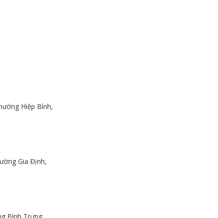
hường Hiệp Bình,
ường Gia Định,
g Bình Trưng,