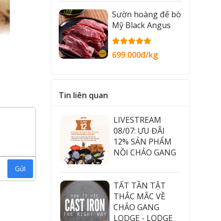
Sườn hoàng đế bò
Mỹ Black Angus
699.000đ/kg
Tin liên quan
LIVESTREAM
08/07: ƯU ĐÃI
12% SẢN PHẨM
NỒI CHẢO GANG
LODGE VÀ THỚT
Gửi
GỖ TEAK
TẤT TẦN TẬT
THẮC MẮC VỀ
CHẢO GANG
LODGE - LODGE