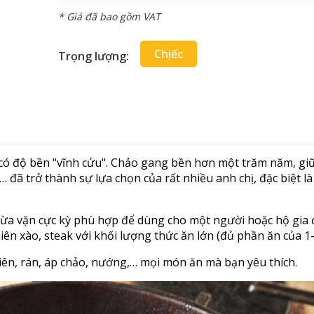
* Giá đã bao gồm VAT
Chiếc
Trọng lượng:
ó độ bền "vĩnh cửu". Chảo gang bền hơn một trăm năm, giữ
,… đã trở thành sự lựa chọn của rất nhiều anh chị, đặc biệt 
ừa vặn cực kỳ phù hợp để dùng cho một người hoặc hộ gia đ
n xào, steak với khối lượng thức ăn lớn (đủ phần ăn của 1-
iên, rán, áp chảo, nướng,… mọi món ăn mà bạn yêu thích.