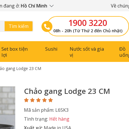
n đang ở:
Hồ Chí Minh
Về chúng
1900 3220
Tìm kiếm
08h - 20h (Từ Thứ 2 đến Chủ nhật)
Set box tiện
Sushi
Nước sốt và gia
Đồ
lợi
vị
uốn
ảo gang Lodge 23 CM
Chảo gang Lodge 23 CM
Mã sản phẩm: L6SK3
Tình trạng:
Hết hàng
Xuất xứ:
Made in USA