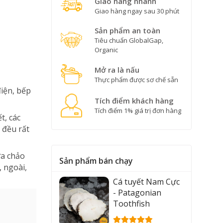
Giao hàng nhanh
Giao hàng ngay sau 30 phút
Sản phẩm an toàn
Tiêu chuẩn GlobalGap,
Organic
Mở ra là nấu
Thực phẩm được sơ chế sẵn
điện, bếp
Tích điểm khách hàng
Tích điểm 1% giá trị đơn hàng
t, các
 đều rất
ửa chảo
Sản phẩm bán chạy
 ngoài,
Cá tuyết Nam Cực
- Patagonian
Toothfish