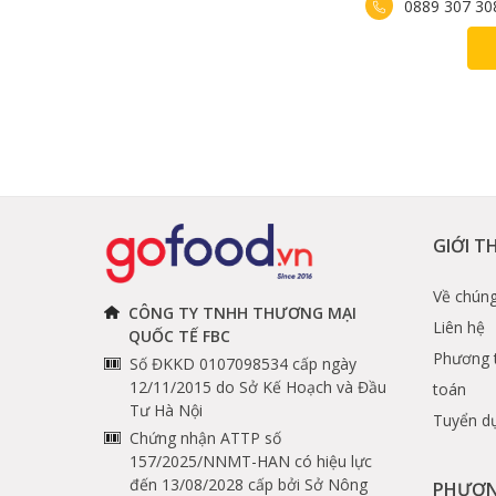
0889 307 30
Chảo gang giữ nhiệt lâu và 
Cách sử dụng và bảo quản chảo 
GIỚI T
Về chúng
CÔNG TY TNHH THƯƠNG MẠI
Liên hệ
QUỐC TẾ FBC
Phương 
Số ĐKKD 0107098534 cấp ngày
12/11/2015 do Sở Kế Hoạch và Đầu
toán
Tư Hà Nội
Tuyển d
Chứng nhận ATTP số
157/2025/NNMT-HAN có hiệu lực
đến 13/08/2028 cấp bởi Sở Nông
PHƯƠN