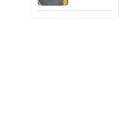
CAST IRON
 Sản
 Chảo
qua.