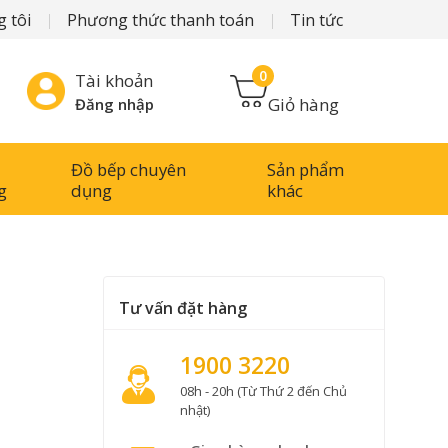
 tôi
Phương thức thanh toán
Tin tức
0
Tài khoản
Giỏ hàng
Đăng nhập
Đồ bếp chuyên
Sản phẩm
g
dụng
khác
Tư vấn đặt hàng
1900 3220
08h - 20h (Từ Thứ 2 đến Chủ
nhật)