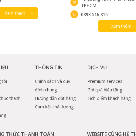
8
TPHCM
Xem thêm
0898 516 816
tỏa nhiệt đều giúp món bánh chín đều vàng ruộm
Xem thêm
gang
HIỆU
THÔNG TIN
DỊCH VỤ
 tôi
Chính sách và quy
Premium services
định chung
Gói quà biếu tặng
thức thanh
Hướng dẫn đặt hàng
Tích điểm khách hàng
Cam kết chất lượng
ụng
G THỨC THANH TOÁN
WEBSITE CÙNG HỆ 