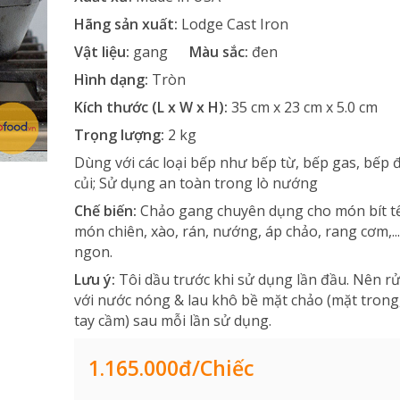
Hãng sản xuất:
Lodge Cast Iron
Vật liệu:
gang
Màu sắc:
đen
Hình dạng:
Tròn
Kích thước (L x W x H):
35 cm x 23 cm x 5.0 cm
Trọng lượng:
2 kg
Dùng với các loại bếp như bếp từ, bếp gas, bếp 
củi; Sử dụng an toàn trong lò nướng
Chế biến:
Chảo gang chuyên dụng cho món bít tế
món chiên, xào, rán, nướng, áp chảo, rang cơm,...
ngon.
Lưu ý:
Tôi dầu trước khi sử dụng lần đầu. Nên r
với nước nóng & lau khô bề mặt chảo (mặt trong,
tay cầm) sau mỗi lần sử dụng.
1.165.000đ/chiếc