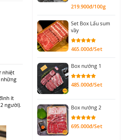
219.900đ/100g
Set Box Lẩu sum
vầy
465.000đ/Set
Box nướng 1
 nhiệt
là những
485.000đ/Set
ình ít
2 người).
Box nướng 2
695.000đ/Set