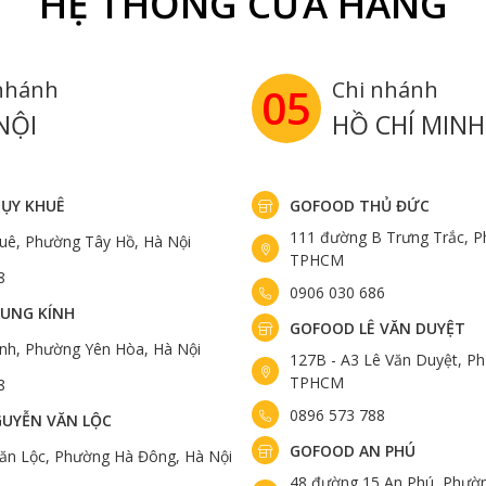
HỆ THỐNG CỬA HÀNG
nhánh
Chi nhánh
05
NỘI
HỒ CHÍ MINH
ỤY KHUÊ
GOFOOD THỦ ĐỨC
111 đường B Trưng Trắc, P
uê, Phường Tây Hồ, Hà Nội
TPHCM
8
0906 030 686
UNG KÍNH
GOFOOD LÊ VĂN DUYỆT
ính, Phường Yên Hòa, Hà Nội
127B - A3 Lê Văn Duyệt, Ph
TPHCM
8
0896 573 788
UYỄN VĂN LỘC
GOFOOD AN PHÚ
ăn Lộc, Phường Hà Đông, Hà Nội
48 đường 15 An Phú, Phườn