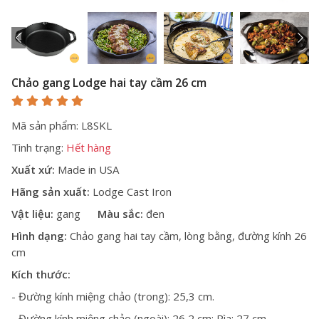
Chảo gang Lodge hai tay cầm 26 cm
Mã sản phẩm: L8SKL
Tình trạng:
Hết hàng
Xuất xứ:
Made in USA
Hãng sản xuất:
Lodge Cast Iron
Vật liệu:
gang
Màu sắc:
đen
Hình dạng:
Chảo gang hai tay cầm, lòng bằng, đường kính 26
cm
Kích thước:
- Đường kính miệng chảo (trong): 25,3 cm.
- Đường kính miệng chảo (ngoài): 26,2 cm; Rìa: 27 cm.