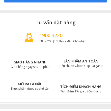
Tư vấn đặt hàng
1900 3220
08h - 20h (Từ Thứ 2 đến Chủ nhật)
SẢN PHẨM AN TOÀN
GIAO HÀNG NHANH
Tiêu chuẩn GlobalGap, Organic
Giao hàng ngay sau 30 phút
MỞ RA LÀ NẤU
TÍCH ĐIỂM KHÁCH HÀNG
Thực phẩm được sơ chế sẵn
Tích điểm 1% giá trị đơn hàng
Cách sử dụng, tôi dầu, bảo quản và nấu nướng với
chảo gang Lodge