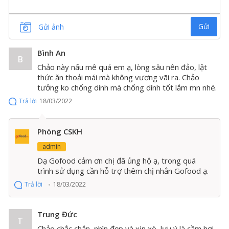
Chảo gang tròn, lòng bằng vừa tiện lợi cho chiên xào,
nướng và làm bít tết
Gửi
Gửi ảnh
Thông tin sản phẩm chảo gang có
Bình An
B
rãnh hãng Lodge
Chảo này nấu mê quá em ạ, lòng sâu nên đảo, lật
thức ăn thoải mái mà không vương vãi ra. Chảo
tưởng ko chống dính mà chống dính tốt lắm mn nhé.
Lodge Cast Iron
là thương hiệu đồ gang nổi tiếng của
Mỹ được tin dùng trên toàn thế giới hơn một trăm năm
Trả lời
18/03/2022
qua.
Ưu điểm của chảo gang Lodge:
Phòng CSKH
admin
- Khả năng giữ nhiệt lâu, tỏa nhiệt đều
Dạ Gofood cảm ơn chị đã ủng hộ ạ, trong quá
- Độ bền cao, hạn chế tối đa việc gãy, vỡ
trình sử dụng cần hỗ trợ thêm chị nhắn Gofood ạ.
Trả lời
18/03/2022
- Khả năng chống dính tự nhiên, không bong tróc
- An toàn với người sử dụng, tốt cho sức khỏe.
Trung Đức
T
Chảo chắc chắn, nhìn đẹp và xịn xò, lưu ý là cầm hơi