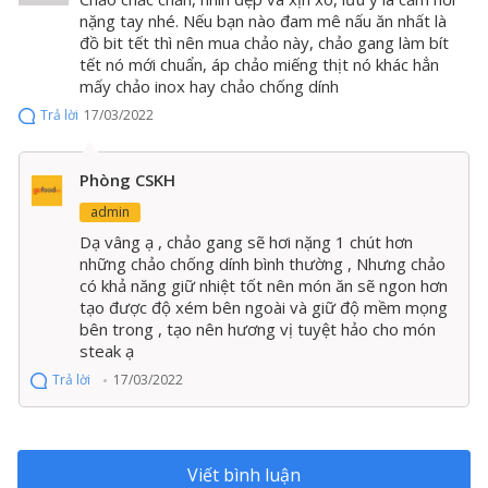
nặng tay nhé. Nếu bạn nào đam mê nấu ăn nhất là
đồ bit tết thì nên mua chảo này, chảo gang làm bít
tết nó mới chuẩn, áp chảo miếng thịt nó khác hẳn
mấy chảo inox hay chảo chống dính
Trả lời
17/03/2022
Phòng CSKH
admin
Dạ vâng ạ , chảo gang sẽ hơi nặng 1 chút hơn
những chảo chống dính bình thường , Nhưng chảo
có khả năng giữ nhiệt tốt nên món ăn sẽ ngon hơn
tạo được độ xém bên ngoài và giữ độ mềm mọng
bên trong , tạo nên hương vị tuyệt hảo cho món
steak ạ
Trả lời
17/03/2022
Chảo gang Lodge nhập khẩu từ Mỹ
Viết bình luận