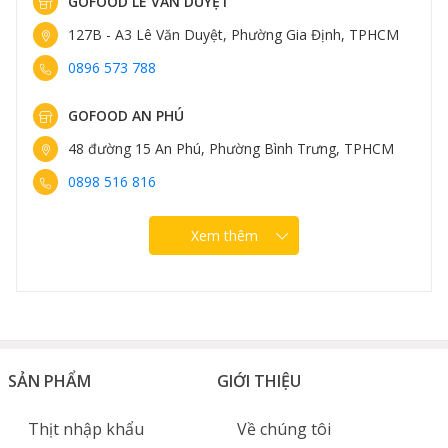
GOFOOD LÊ VĂN DUYỆT
127B - A3 Lê Văn Duyệt, Phường Gia Định, TPHCM
0896 573 788
GOFOOD AN PHÚ
48 đường 15 An Phú, Phường Bình Trưng, TPHCM
0898 516 816
Nướng đồ ăn bằng nồi gang phủ gốm Chef Studio
Xem thêm
SẢN PHẨM
GIỚI THIỆU
Thịt nhập khẩu
Về chúng tôi