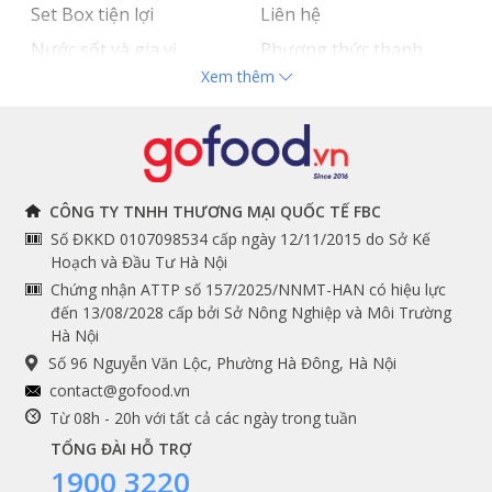
Set Box tiện lợi
Liên hệ
Nước sốt và gia vị
Phương thức thanh
Xem thêm
Hải sản nhập khẩu
toán
Đồ bếp chuyên dụng
Tuyển dụng
THÔNG TIN
THEO DÕI NGAY
CÔNG TY TNHH THƯƠNG MẠI QUỐC TẾ FBC
Số ĐKKD 0107098534 cấp ngày 12/11/2015 do Sở Kế
Chính sách và quy định
Facebook
Hoạch và Đầu Tư Hà Nội
Instagram
chung
Chứng nhận ATTP số 157/2025/NNMT-HAN có hiệu lực
đến 13/08/2028 cấp bởi Sở Nông Nghiệp và Môi Trường
Youtube
Hướng dẫn đặt hàng
Hà Nội
Tiktok
Cam kết chất lượng
Số 96 Nguyễn Văn Lộc, Phường Hà Đông, Hà Nội
Grab
contact@gofood.vn
Shopee
Từ 08h - 20h với tất cả các ngày trong tuần
TỔNG ĐÀI HỖ TRỢ
1900 3220