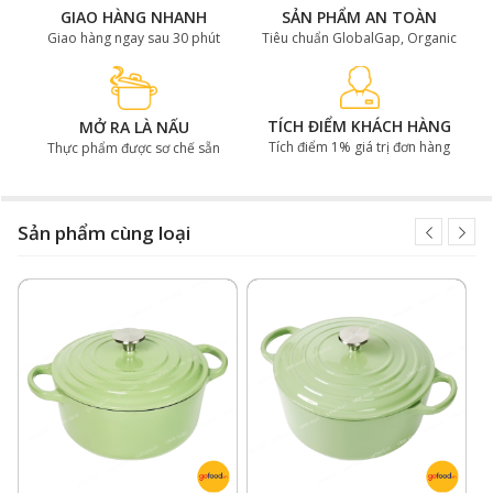
GIAO HÀNG NHANH
SẢN PHẨM AN TOÀN
Giao hàng ngay sau 30 phút
Tiêu chuẩn GlobalGap, Organic
TÍCH ĐIỂM KHÁCH HÀNG
MỞ RA LÀ NẤU
Tích điểm 1% giá trị đơn hàng
Thực phẩm được sơ chế sẵn
Nồi gang phủ gốm có tính thẩm mỹ cao
Dưới đây là một số hướng dẫn về cách vệ sinh và bảo
Sản phẩm cùng loại
quản nồi gang phủ gốm này để đảm bảo tuổi thọ và
hiệu suất sử dụng cao nhất:
Rửa sạch sau mỗi lần sử dụng:
Sau khi sử dụng nồi,
hãy rửa sạch nồi bằng giẻ mềm và nước xà phòng ấm
để loại bỏ dầu mỡ và thức ăn dính. Đảm bảo rửa sạch
từng phần của nồi để tránh mùi và vi khuẩn phát triển.
Tránh thay đổi nhiệt độ đột ngột:
Đối với nồi gang
phủ gốm, tránh thay đổi nhiệt độ đột ngột để tránh
gây "sốc nhiệt", làm tăng nguy cơ nứt vỡ của nồi.