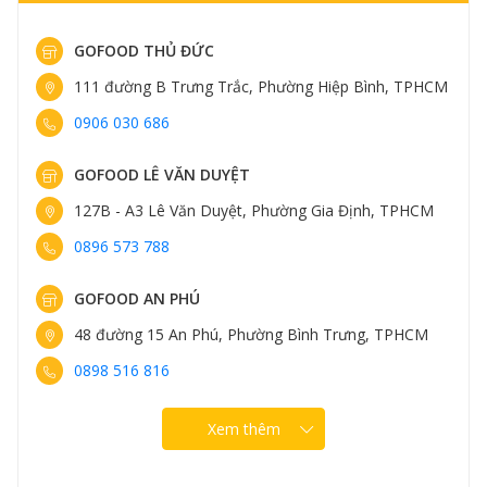
GOFOOD THỦ ĐỨC
111 đường B Trưng Trắc, Phường Hiệp Bình, TPHCM
0906 030 686
GOFOOD LÊ VĂN DUYỆT
127B - A3 Lê Văn Duyệt, Phường Gia Định, TPHCM
0896 573 788
Thớt gỗ Teak dùng như chiếc khay, tăng tính thẩm mĩ
cho món ngon
GOFOOD AN PHÚ
Gỗ Teak làm ra thớt là loại gỗ dẻo dai và có lượng dầu
48 đường 15 An Phú, Phường Bình Trưng, TPHCM
tự nhiên cao. Chất liệu gỗ Teak giúp thớt hạn chế bị
0898 516 816
trầy xước và cong vênh trong quá trình sử dụng, cũng
giúp thớt chống ẩm và mối mọt rất tốt.
Xem thêm
Thớt gỗ Teak
cũng có khả năng chịu lực tốt, hạn chế
sẹo trong quá trình sử dụng và đặc biệt thân thiện với