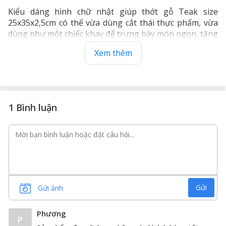
Kiểu dáng hình chữ nhật giúp thớt gỗ Teak size
25x35x2,5cm có thể vừa dùng cắt thái thực phẩm, vừa
dùng như một chiếc khay để trưng bày món ngon, tăng
thêm tính thẩm mỹ.
Xem thêm
1 Bình luận
Gửi
Gửi ảnh
Thớt gỗ Teak hình chữ nhật 25x35x2,5cm rất phù hợp
Phương
P
với gia đình 4-5 người