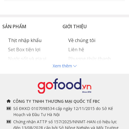
môi trường. Sản phẩm này có tuổi thọ cao, dùng càng
lâu thì màu sắc càng thắm và đẹp hơn. Khi thớt ngả
màu chỉ cần dùng dầu oliu để lau bề mặt thớt để hồi
phục màu sắc tươi tắn của thớt.
SẢN PHẨM
GIỚI THIỆU
Thịt nhập khẩu
Về chúng tôi
Set Box tiện lợi
Liên hệ
Nước sốt và gia vị
Phương thức thanh
Xem thêm
Hải sản nhập khẩu
toán
Đồ bếp chuyên dụng
Tuyển dụng
THÔNG TIN
THEO DÕI NGAY
CÔNG TY TNHH THƯƠNG MẠI QUỐC TẾ FBC
Số ĐKKD 0107098534 cấp ngày 12/11/2015 do Sở Kế
Chính sách và quy định
Facebook
Hoạch và Đầu Tư Hà Nội
Thớt gỗ Teak chịu lực tốt, có lượng dầu tự nhiên giúp
Instagram
chung
thớt hạn chế để lại sẹo hay bị cong vênh, ẩm mốc
Chứng nhận ATTP số 157/2025/NNMT-HAN có hiệu lực
đến 13/08/2028 cấp bởi Sở Nông Nghiệp và Môi Trường