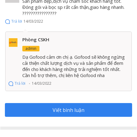
Sản phẩm đẹp,dịch vụ chăm sóc khách hàng tốt.
Đóng gói và bọc sp rất cẩn thận,giao hàng nhanh.
Thớt gỗ Teak Chef Studio hình chữ nhật 25x35x2,5cm
????????????????
có thể dùng cắt thái thịt, bày Beefsteak, Sashimi, cắt lát
Trả lời
14/03/2022
bánh mì, chế biến phô mai,v.v… Món ngon của nhà
mình sẽ trở nên bắt mắt hơn khi được đặt trên chiếc
thớt chất lượng này. Dòng thớt có độ dày 2,5cm thích
Phòng CSKH
hợp cho việc cắt thái thông thường.
admin
Dạ Gofood cảm ơn chị ạ. Gofood sẽ không ngừng
cải thiện chất lượng dịch vụ và sản phẩm để đem
đến cho khách hàng những trải nghiệm tốt nhất.
Cần hỗ trợ thêm, chị liên hệ Gofood nha
Trả lời
14/03/2022
Viết bình luận