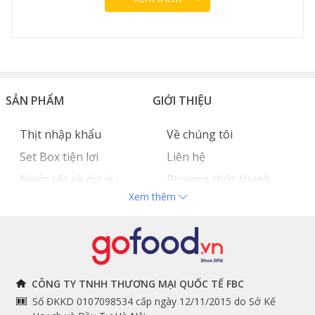
SẢN PHẨM
GIỚI THIỆU
Thịt nhập khẩu
Về chúng tôi
Set Box tiện lợi
Liên hệ
Nước sốt và gia vị
Phương thức thanh
Xem thêm
Hải sản nhập khẩu
toán
Đồ bếp chuyên dụng
Tuyển dụng
THÔNG TIN
THEO DÕI NGAY
CÔNG TY TNHH THƯƠNG MẠI QUỐC TẾ FBC
Số ĐKKD 0107098534 cấp ngày 12/11/2015 do Sở Kế
Chính sách và quy định
Facebook