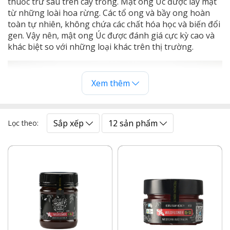
thuốc trừ sâu trên cây trồng. Mật ong Úc được lấy mật
từ những loài hoa rừng. Các tổ ong và bầy ong hoàn
toàn tự nhiên, không chứa các chất hóa học và biến đổi
gen. Vậy nên, mật ong Úc được đánh giá cực kỳ cao và
khác biệt so với những loại khác trên thị trường.
Xem thêm
Sắp xếp
12 sản phẩm
Lọc theo:
Mật ong Úc có chất lượng tốt, được đánh giá cao
Đặc biệt, mật ong Jarrah là "vàng lỏng" và "quốc bảo"
thiên nhiên dành tặng cho khu vực WA này. Chỉ ở Tây