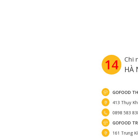
Chi 
14
HÀ 
GOFOOD TH
413 Thụy Kh
0898 583 83
GOFOOD TR
161 Trung K