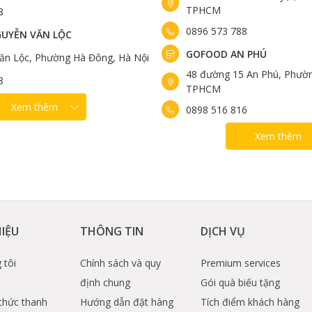
TPHCM
8
0896 573 788
UYỄN VĂN LỘC
GOFOOD AN PHÚ
ăn Lộc, Phường Hà Đông, Hà Nội
48 đường 15 An Phú, Phườn
8
TPHCM
Xem thêm
0898 516 816
Xem thêm
HIỆU
THÔNG TIN
DỊCH VỤ
 tôi
Chính sách và quy
Premium services
định chung
Gói quà biếu tặng
thức thanh
Hướng dẫn đặt hàng
Tích điểm khách hàng