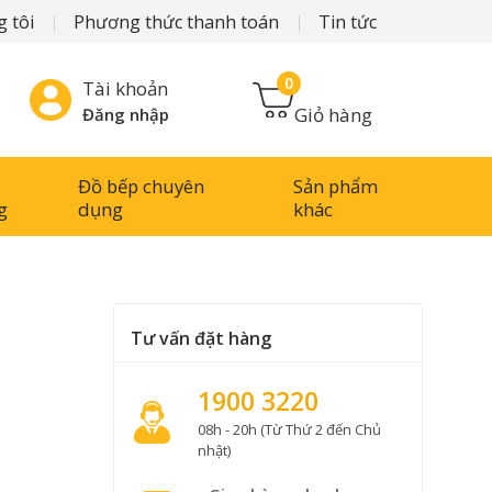
 tôi
Phương thức thanh toán
Tin tức
0
Tài khoản
Giỏ hàng
Đăng nhập
Đồ bếp chuyên
Sản phẩm
g
dụng
khác
Tư vấn đặt hàng
1900 3220
08h - 20h (Từ Thứ 2 đến Chủ
nhật)