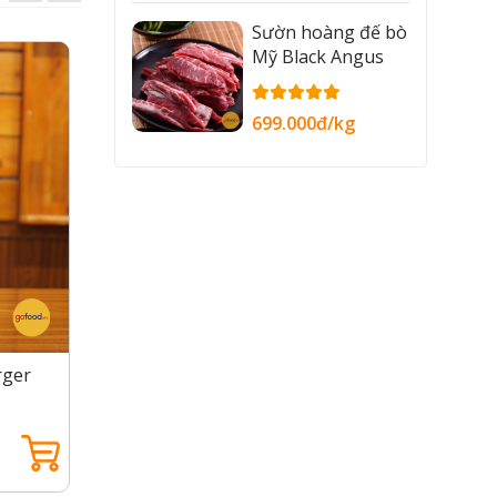
Sườn hoàng đế bò
Mỹ Black Angus
699.000đ/kg
rger
Vang trắng Italia Donnafugata
Vang tr
Anthilia Sicilia Doc Bianco
Puglia
690.000đ /Chai
308.00