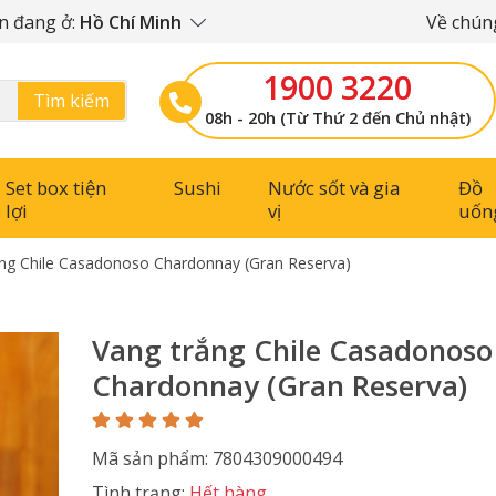
n đang ở:
Hồ Chí Minh
Về chúng
1900 3220
Tìm kiếm
08h - 20h (Từ Thứ 2 đến Chủ nhật)
Set box tiện
Sushi
Nước sốt và gia
Đồ
lợi
vị
uốn
ắng Chile Casadonoso Chardonnay (Gran Reserva)
Vang trắng Chile Casadonoso
Chardonnay (Gran Reserva)
Mã sản phẩm: 7804309000494
Tình trạng:
Hết hàng