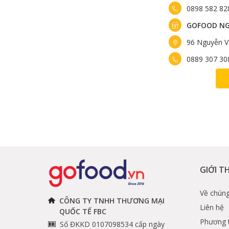
0898 582 82
GOFOOD NG
96 Nguyễn V
0889 307 30
GIỚI T
Về chúng
CÔNG TY TNHH THƯƠNG MẠI
Liên hệ
QUỐC TẾ FBC
Phương 
Số ĐKKD 0107098534 cấp ngày