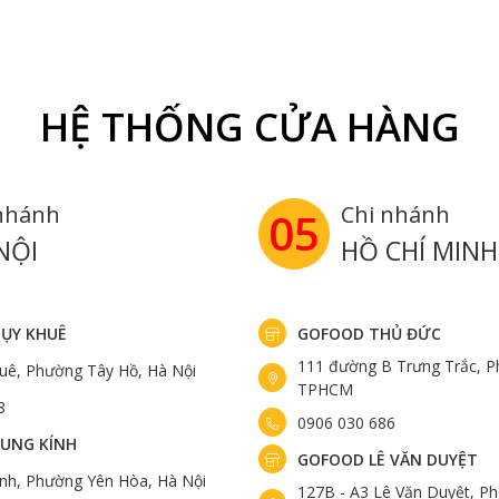
HỆ THỐNG CỬA HÀNG
nhánh
Chi nhánh
05
NỘI
HỒ CHÍ MINH
ỤY KHUÊ
GOFOOD THỦ ĐỨC
111 đường B Trưng Trắc, P
uê, Phường Tây Hồ, Hà Nội
TPHCM
8
0906 030 686
UNG KÍNH
GOFOOD LÊ VĂN DUYỆT
ính, Phường Yên Hòa, Hà Nội
127B - A3 Lê Văn Duyệt, Ph