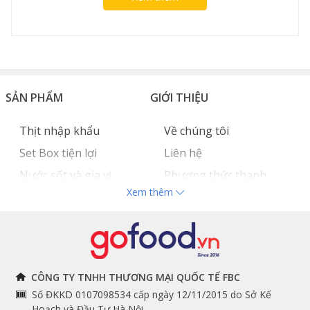
SẢN PHẨM
GIỚI THIỆU
Thịt nhập khẩu
Về chúng tôi
Set Box tiện lợi
Liên hệ
Nước sốt và gia vị
Phương thức thanh
Xem thêm
Hải sản nhập khẩu
toán
Đồ bếp chuyên dụng
Tuyển dụng
THÔNG TIN
THEO DÕI NGAY
CÔNG TY TNHH THƯƠNG MẠI QUỐC TẾ FBC
Số ĐKKD 0107098534 cấp ngày 12/11/2015 do Sở Kế
Chính sách và quy định
Facebook
Hoạch và Đầu Tư Hà Nội