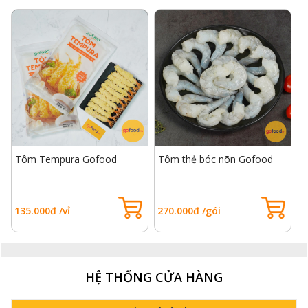
Tôm Tempura Gofood
Tôm thẻ bóc nõn Gofood
T
135.000đ /vỉ
270.000đ /gói
2
HỆ THỐNG CỬA HÀNG