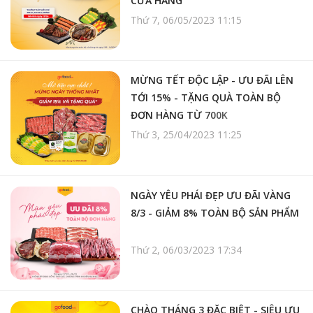
CỬA HÀNG
Thứ 7, 06/05/2023 11:15
MỪNG TẾT ĐỘC LẬP - ƯU ĐÃI LÊN
TỚI 15% - TẶNG QUÀ TOÀN BỘ
ĐƠN HÀNG TỪ 700K
Thứ 3, 25/04/2023 11:25
NGÀY YÊU PHÁI ĐẸP ƯU ĐÃI VÀNG
8/3 - GIẢM 8% TOÀN BỘ SẢN PHẨM
Thứ 2, 06/03/2023 17:34
CHÀO THÁNG 3 ĐẶC BIỆT - SIÊU ƯU