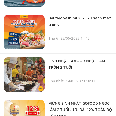
Đại tiệc Sashimi 2023 - Thanh mát
tròn vị
Thứ 6, 23/06/2023 14:43
SINH NHẬT GOFOOD NGỌC LÂM
TRÒN 2 TUỔI
Chủ nhật, 14/05/2023 18:33
MỪNG SINH NHẬT GOFOOD NGỌC
LÂM 2 TUỔI - ƯU ĐÃI 12% TOÀN BỘ