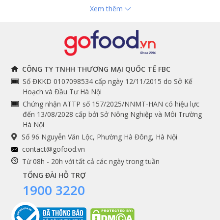
Xem thêm
Hải sản nhập khẩu
toán
Đồ bếp chuyên dụng
Tuyển dụng
THÔNG TIN
THEO DÕI NGAY
CÔNG TY TNHH THƯƠNG MẠI QUỐC TẾ FBC
Số ĐKKD 0107098534 cấp ngày 12/11/2015 do Sở Kế
Chính sách và quy định
Facebook
Hoạch và Đầu Tư Hà Nội
Instagram
chung
Chứng nhận ATTP số 157/2025/NNMT-HAN có hiệu lực
đến 13/08/2028 cấp bởi Sở Nông Nghiệp và Môi Trường
Youtube
Hướng dẫn đặt hàng
Hà Nội
Tiktok
Cam kết chất lượng
Số 96 Nguyễn Văn Lộc, Phường Hà Đông, Hà Nội
Grab
contact@gofood.vn
Shopee
Từ 08h - 20h với tất cả các ngày trong tuần
TỔNG ĐÀI HỖ TRỢ
1900 3220
DỊCH VỤ