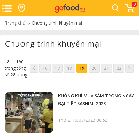
0
Trang chủ
Chương trình khuyến mại
Chương trình khuyến mại
181 - 190
<< /span>
>
trong tổng
16
17
18
19
20
21
22
số 28 trang
KHÔNG KHÍ MUA SẮM TRONG NGÀY
ĐẠI TIỆC SASHIMI 2023
Thứ 2, 10/07/2023 08:52