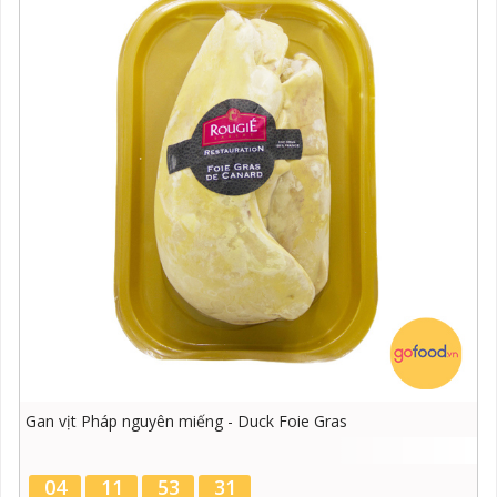
Ruốc cá hồi Nauy 70g GOFOOD
04
11
53
30