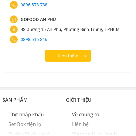
0898 582 828
GOFOOD NGUYỄN VĂN LỘC
 Trưng, TPHCM
96 Nguyễn Văn Lộc, Phường Hà Đông, H
0889 307 308
Xem thêm
SẢN PHẨM
GIỚI THIỆU
Thịt nhập khẩu
Về chúng tôi
Set Box tiện lợi
Liên hệ
Nước sốt và gia vị
Phương thức thanh