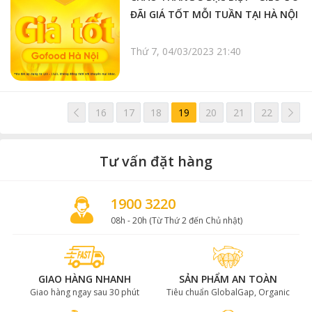
ĐÃI GIÁ TỐT MỖI TUẦN TẠI HÀ NỘI
Thứ 7, 04/03/2023 21:40
<< /span>
>
16
17
18
19
20
21
22
Tư vấn đặt hàng
1900 3220
08h - 20h (Từ Thứ 2 đến Chủ nhật)
GIAO HÀNG NHANH
SẢN PHẨM AN TOÀN
Giao hàng ngay sau 30 phút
Tiêu chuẩn GlobalGap, Organic