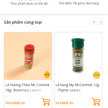
có mùi thơm đặc trưng, vị khá giống hạt thông và mùi
Tích điểm 1% giá trị đơn hàng
Thực phẩm được sơ chế sẵn
thơm như lá trà xanh.
Sản phẩm cùng loại
Lá Hương Thảo Mc Cormick
Lá húng tây McCormick 12g
L
Lá hương thảo khô
18g- Rosemary Leaves
- Thyme Leaves
P
Vậy mua lá hương thảo khô ở đâu? Ở đâu bán lá
hương thảo khô đảm bảo chất lượng
là câu hỏi được
164.000đ /lọ
54.000đ /lọ
7
rất người quan tâm. Loại lá thơm này có xuất xứ từ