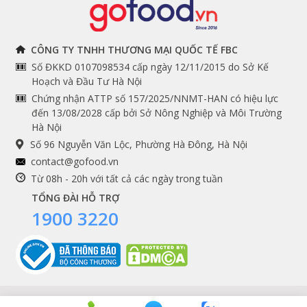
THÔNG TIN
THEO DÕI NGAY
CÔNG TY TNHH THƯƠNG MẠI QUỐC TẾ FBC
Số ĐKKD 0107098534 cấp ngày 12/11/2015 do Sở Kế
Chính sách và quy định
Facebook
Hoạch và Đầu Tư Hà Nội
Instagram
chung
Chứng nhận ATTP số 157/2025/NNMT-HAN có hiệu lực
đến 13/08/2028 cấp bởi Sở Nông Nghiệp và Môi Trường
Youtube
Hướng dẫn đặt hàng
Hà Nội
Tiktok
Cam kết chất lượng
Số 96 Nguyễn Văn Lộc, Phường Hà Đông, Hà Nội
Grab
contact@gofood.vn
Hương thảo dùng cho món steak
Shopee
Từ 08h - 20h với tất cả các ngày trong tuần
Lá hương thảo khô McCormick
thích hợp để chế biến
TỔNG ĐÀI HỖ TRỢ
nhiều các món ăn có hương vị đặc trưng, không chứa
1900 3220
chất bảo quản nên vẫn giữ được mùi thơm và vị của lá
DỊCH VỤ
hương thảo từ tự nhiên.
Premium services
Sản phẩm đã được xay nhỏ, có thể sử dụng luôn nên
rất thích hợp để chế biến những món ăn có hương vị
Gói quà biếu tặng
thơm ngon đặc trưng theo phong cách phương Tây.
Tích điểm khách hàng
Copyrights © 2016 - 2026 Gofood. All Rights Reserved