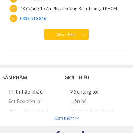
trưng vốn có, dễ dàng bảo quản trong thời gian dài mà
48 đường 15 An Phú, Phường Bình Trưng, TPHCM
không bị thay đổi mùi vị.
0898 516 816
Xem thêm
SẢN PHẨM
GIỚI THIỆU
Thịt nhập khẩu
Về chúng tôi
Set Box tiện lợi
Liên hệ
Nước sốt và gia vị
Phương thức thanh
Xem thêm
Hải sản nhập khẩu
toán
Đồ bếp chuyên dụng
Tuyển dụng