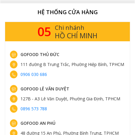
như rau củ, thịt gà hoặc hải sản khi gần kết thúc quá
HỆ THỐNG CỬA HÀNG
trình nấu. Sốt sẽ tạo lớp phủ hương vị phong phú và
làm cho món ăn thêm hấp dẫn.
05
Mẹo: Để món ăn thêm phần thú vị, có thể thêm một
Chi nhánh
chút ớt băm nhỏ hoặc hạt tiêu vào sốt.
HỒ CHÍ MINH
Hãy thử ngay sốt lươn Nhật của Gofood và trải nghiệm
sự khác biệt trong từng món ăn của bạn!
GOFOOD THỦ ĐỨC
Hãy gọi ngay hệ thống cửa hàng thực phẩm nhập khẩu
111 đường B Trưng Trắc, Phường Hiệp Bình, TPHCM
Gofood để đặt hàng và được tư vấn nhanh nhất!
0906 030 686
Gofood ship hàng tận nơi tại Hà Nội, Hồ Chí Minh và
các tỉnh lân cận.
GOFOOD LÊ VĂN DUYỆT
GOFOOD - THỰC PHẨM NHẬP KHẨU
127B - A3 Lê Văn Duyệt, Phường Gia Định, TPHCM
Hotline đặt hàng: 1900 3220
0896 573 788
Hệ thống cửa hàng:
https://gofood.vn/chi-tiet-cua-
GOFOOD AN PHÚ
hang
48 đường 15 An Phú, Phường Bình Trưng, TPHCM