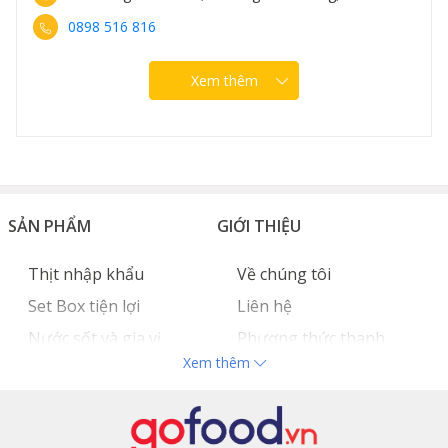
Follow Zalo OA
0898 516 816
Gofood:
https://zalo.me/4157003793909825791
Xem thêm
SẢN PHẨM
GIỚI THIỆU
Thịt nhập khẩu
Về chúng tôi
Set Box tiện lợi
Liên hệ
Nước sốt và gia vị
Phương thức thanh
Xem thêm
Hải sản nhập khẩu
toán
Đồ bếp chuyên dụng
Tuyển dụng