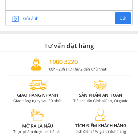
Gửi
Gửi ảnh
Tư vấn đặt hàng
1900 3220
08h - 20h (Từ Thứ 2 đến Chủ nhật)
Cách sử dụng sốt lươn Nhật
GIAO HÀNG NHANH
SẢN PHẨM AN TOÀN
Sốt lươn Nhật của Gofood rất linh hoạt và có thể làm
Giao hàng ngay sau 30 phút
Tiêu chuẩn GlobalGap, Organic
tăng hương vị cho nhiều món ăn khác nhau:
Ướp lươn
:
TÍCH ĐIỂM KHÁCH HÀNG
MỞ RA LÀ NẤU
Hướng dẫn: Thoa đều sốt lươn Nhật lên lươn trước
Tích điểm 1% giá trị đơn hàng
Thực phẩm được sơ chế sẵn
khi nướng hoặc chiên. Để ướp khoảng 30 phút để