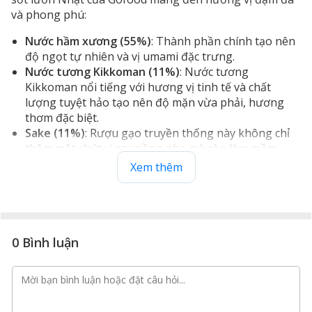
và phong phú:
Nước hầm xương (55%)
: Thành phần chính tạo nên
độ ngọt tự nhiên và vị umami đặc trưng.
Nước tương Kikkoman (11%)
: Nước tương
Kikkoman nổi tiếng với hương vị tinh tế và chất
lượng tuyệt hảo tạo nên độ mặn vừa phải, hương
thơm đặc biệt.
Sake (11%)
: Rượu gạo truyền thống này không chỉ
thêm một chút vị cay nồng nhẹ mà còn làm mềm
thực phẩm làm tăng cường hương vị của sốt.
Xem thêm
Mirin (6%)
: Mirin với độ ngọt tự nhiên giúp cân bằng
các hương vị và tạo sự hòa quyện hoàn hảo.
Đường và mật ong
: Thêm vào sự ngọt ngào tinh tế,
kết hợp hài hòa với các thành phần khác làm cho sốt
thêm phần hấp dẫn.
0 Bình luận
Rau củ quả và các loại gia vị khác
: Những thành
phần này làm phong phú thêm hương vị tạo nên sự
đa dạng.