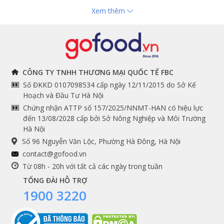
Xem thêm
Hải sản nhập khẩu
toán
Đồ bếp chuyên dụng
Tuyển dụng
THÔNG TIN
THEO DÕI NGAY
CÔNG TY TNHH THƯƠNG MẠI QUỐC TẾ FBC
Số ĐKKD 0107098534 cấp ngày 12/11/2015 do Sở Kế
Chính sách và quy định
Facebook
Hoạch và Đầu Tư Hà Nội
Instagram
chung
Chứng nhận ATTP số 157/2025/NNMT-HAN có hiệu lực
đến 13/08/2028 cấp bởi Sở Nông Nghiệp và Môi Trường
Youtube
Hướng dẫn đặt hàng
Hà Nội
Tiktok
Cam kết chất lượng
Số 96 Nguyễn Văn Lộc, Phường Hà Đông, Hà Nội
Grab
contact@gofood.vn
Shopee
Từ 08h - 20h với tất cả các ngày trong tuần
TỔNG ĐÀI HỖ TRỢ
1900 3220
DỊCH VỤ