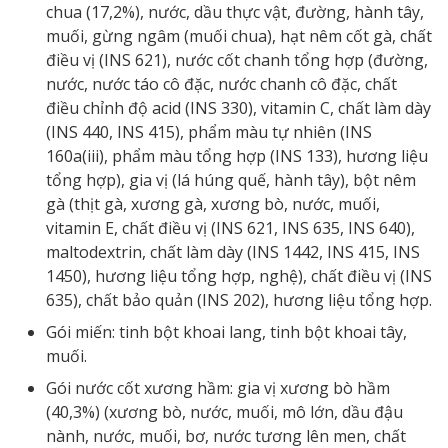
chua (17,2%), nước, dầu thực vật, đường, hành tây,
muối, gừng ngâm (muối chua), hạt nêm cốt gà, chất
điều vị (INS 621), nước cốt chanh tổng hợp (đường,
nước, nước táo cô đặc, nước chanh cô đặc, chất
điều chỉnh độ acid (INS 330), vitamin C, chất làm dày
(INS 440, INS 415), phẩm màu tự nhiên (INS
160a(iii), phẩm màu tổng hợp (INS 133), hương liệu
tổng hợp), gia vị (lá húng quế, hành tây), bột nêm
gà (thịt gà, xương gà, xương bò, nước, muối,
vitamin E, chất điều vị (INS 621, INS 635, INS 640),
maltodextrin, chất làm dày (INS 1442, INS 415, INS
1450), hương liệu tổng hợp, nghệ), chất điều vị (INS
635), chất bảo quản (INS 202), hương liệu tổng hợp.
Gói miến: tinh bột khoai lang, tinh bột khoai tây,
muối.
Gói nước cốt xương hầm: gia vị xương bò hầm
(40,3%) (xương bò, nước, muối, mô lớn, dầu đậu
nành, nước, muối, bơ, nước tương lên men, chất