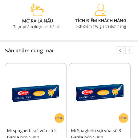
TÍCH ĐIỂM KHÁCH HÀNG
MỞ RA LÀ NẤU
Tích điểm 1% giá trị đơn hàng
Thực phẩm được sơ chế sẵn
Sản phẩm cùng loại
Mì spaghetti sợi vừa số 5
Mì Spaghetti sợi vừa số 3
M
Barilla hộp 500g
Barilla hộp 500g