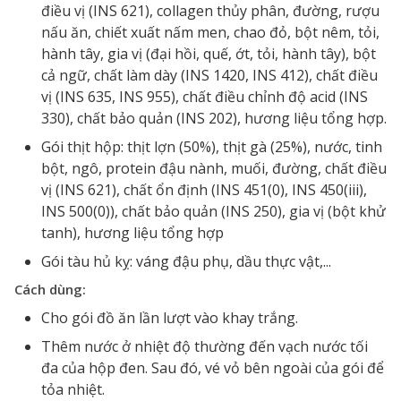
điều vị (INS 621), collagen thủy phân, đường, rượu
nấu ăn, chiết xuất nấm men, chao đỏ, bột nêm, tỏi,
hành tây, gia vị (đại hồi, quế, ớt, tỏi, hành tây), bột
cả ngữ, chất làm dày (INS 1420, INS 412), chất điều
vị (INS 635, INS 955), chất điều chỉnh độ acid (INS
330), chất bảo quản (INS 202), hương liệu tổng hợp.
Gói thịt hộp: thịt lợn (50%), thịt gà (25%), nước, tinh
bột, ngô, protein đậu nành, muối, đường, chất điều
vị (INS 621), chất ổn định (INS 451(0), INS 450(iii),
INS 500(0)), chất bảo quản (INS 250), gia vị (bột khử
tanh), hương liệu tổng hợp
Gói tàu hủ kỵ: váng đậu phụ, dầu thực vật,...
Cách dùng:
Cho gói đồ ăn lần lượt vào khay trắng.
Thêm nước ở nhiệt độ thường đến vạch nước tối
đa của hộp đen. Sau đó, vé vỏ bên ngoài của gói để
tỏa nhiệt.