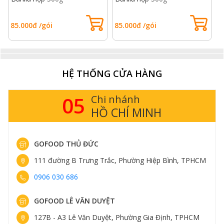
85.000đ /gói
85.000đ /gói
1
HỆ THỐNG CỬA HÀNG
05
Chi nhánh
HỒ CHÍ MINH
GOFOOD THỦ ĐỨC
111 đường B Trưng Trắc, Phường Hiệp Bình, TPHCM
0906 030 686
GOFOOD LÊ VĂN DUYỆT
127B - A3 Lê Văn Duyệt, Phường Gia Định, TPHCM