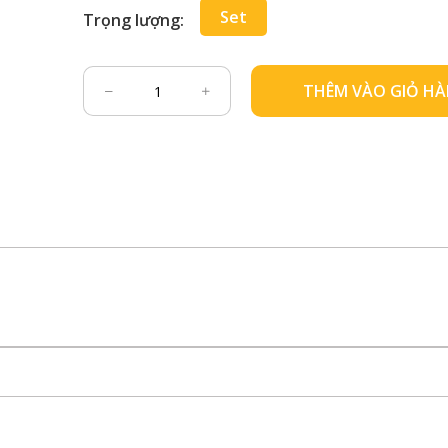
Set
Trọng lượng:
THÊM VÀO GIỎ H