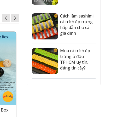
Cách làm sashimi
cá trích ép trứng
hấp dẫn cho cả
gia đình
Mua cá trích ép
trứng ở đâu
TPHCM uy tín,
đáng tin cậy?
x Box
Sashimi Box 4 - Sashimi cá hồi
Sashimi
trứng