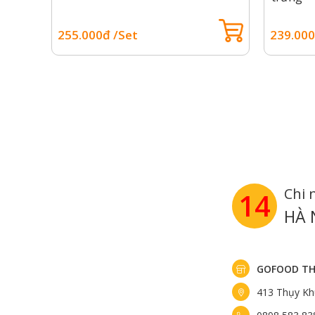
255.000đ /Set
239.000
Chi 
14
HÀ 
GOFOOD TH
413 Thụy Kh