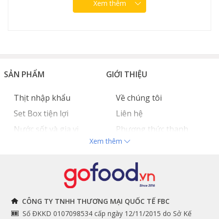
Xem thêm
SẢN PHẨM
GIỚI THIỆU
Thịt nhập khẩu
Về chúng tôi
Set Box tiện lợi
Liên hệ
Nước sốt và gia vị
Phương thức thanh
Xem thêm
Hải sản nhập khẩu
toán
Đồ bếp chuyên dụng
Tuyển dụng
THÔNG TIN
THEO DÕI NGAY
CÔNG TY TNHH THƯƠNG MẠI QUỐC TẾ FBC
Số ĐKKD 0107098534 cấp ngày 12/11/2015 do Sở Kế