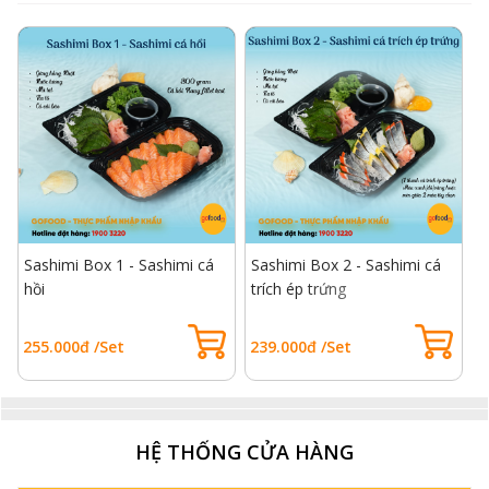
Sashimi Box 1 - Sashimi cá
Sashimi Box 2 - Sashimi cá
S
hồi
trích ép trứng
B
255.000đ /Set
239.000đ /Set
3
HỆ THỐNG CỬA HÀNG