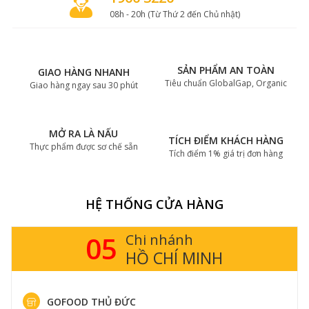
08h - 20h (Từ Thứ 2 đến Chủ nhật)
SẢN PHẨM AN TOÀN
GIAO HÀNG NHANH
Tiêu chuẩn GlobalGap, Organic
Giao hàng ngay sau 30 phút
MỞ RA LÀ NẤU
TÍCH ĐIỂM KHÁCH HÀNG
Thực phẩm được sơ chế sẵn
Tích điểm 1% giá trị đơn hàng
HỆ THỐNG CỬA HÀNG
05
Chi nhánh
HỒ CHÍ MINH
GOFOOD THỦ ĐỨC