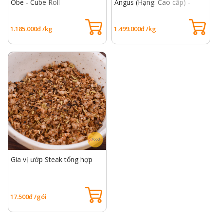
Obe - Cube Roll
Angus (Hạng: Cao cấp) -
USDA Choice Rib Eye Beef
1.185.000đ /kg
1.499.000đ /kg
Gia vị ướp Steak tổng hợp
17.500đ /gói