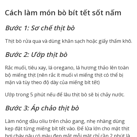
Cách làm món bò bít tết sốt nấm
Bước 1: Sơ chế thịt bò
Thịt bò rửa qua và dùng khăn sạch hoặc giấy thấm khô.
Bước 2: Ướp thịt bò
Rắc muối, tiêu xay, lá oregano, lá hương thảo lên toàn
bộ miếng thịt (nên rắc ít muối vì miếng thịt có thể bị
mặn và tùy theo độ dày của miếng bít tết)
Ướp trong 5 phút nếu để lâu thịt bò sẽ bị chảy nước.
Bước 3: Áp chảo thịt bò
Làm nóng dầu oliu trên chảo gang, nhẹ nhàng dùng
kẹp đặt từng miếng bít tết vào. Để lửa lớn cho mặt thịt
hơi cháy nâu có màu đẹp mắt mỗi mặt chỉ cần 2 phút là