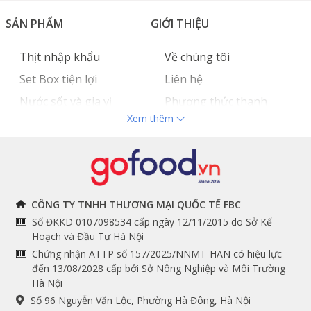
SẢN PHẨM
GIỚI THIỆU
Thịt nhập khẩu
Về chúng tôi
Set Box tiện lợi
Liên hệ
Nước sốt và gia vị
Phương thức thanh
Xem thêm
Hải sản nhập khẩu
toán
Đồ bếp chuyên dụng
Tuyển dụng
THÔNG TIN
THEO DÕI NGAY
CÔNG TY TNHH THƯƠNG MẠI QUỐC TẾ FBC
Số ĐKKD 0107098534 cấp ngày 12/11/2015 do Sở Kế
Chính sách và quy định
Facebook
Hoạch và Đầu Tư Hà Nội
Instagram
chung
Chứng nhận ATTP số 157/2025/NNMT-HAN có hiệu lực
đến 13/08/2028 cấp bởi Sở Nông Nghiệp và Môi Trường
Youtube
Hướng dẫn đặt hàng
Hà Nội
Tiktok
Cam kết chất lượng
Số 96 Nguyễn Văn Lộc, Phường Hà Đông, Hà Nội