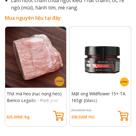
Làm nước chấm chua ngọt kiểu Thái: chanh, ớt, rễ
ngò (mùi), hành tím, mè rang.
Mua nguyên liệu tại đây:
Thịt má heo (nạc nọng heo)
Mật ong Wildflower 15+ TA
Iberico Legado - Pork jowl
165gr (Glass)
295.000đ /hũ
825.000đ /kg
206.500đ /hũ