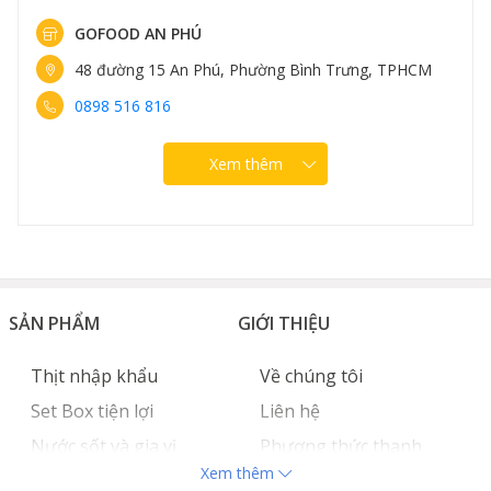
GOFOOD NGUYỄN VĂN LỘC
96 Nguyễn Văn Lộc, Phường Hà Đông, Hà Nội
0889 307 308
Xem thêm
SẢN PHẨM
GIỚI THIỆU
Thịt nhập khẩu
Về chúng tôi
Set Box tiện lợi
Liên hệ
Nước sốt và gia vị
Phương thức thanh
Xem thêm
Hải sản nhập khẩu
toán