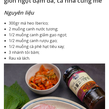
giòn ngọt đậm đà, cả nhà cùng mê
Nguyên liệu
300gr má heo Iberico;
2 muỗng canh nước tương;
1/2 muỗng canh giấm gạo ngọt;
1/2 muỗng canh rượu gạo;
1/2 muỗng cà phê hạt tiêu xay;
3 nhánh tỏi băm;
Rau xà lách.