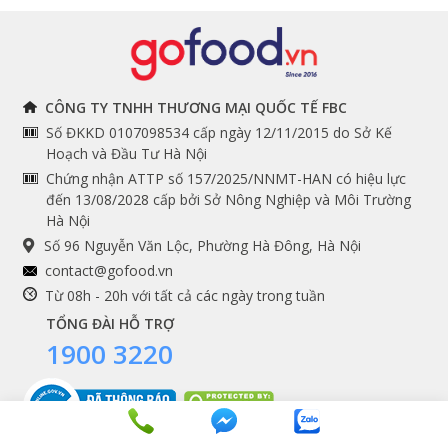
Đồ bếp chuyên dụng
Tuyển dụng
THÔNG TIN
THEO DÕI NGAY
CÔNG TY TNHH THƯƠNG MẠI QUỐC TẾ FBC
Số ĐKKD 0107098534 cấp ngày 12/11/2015 do Sở Kế
Chính sách và quy định
Facebook
Hoạch và Đầu Tư Hà Nội
Instagram
chung
Chứng nhận ATTP số 157/2025/NNMT-HAN có hiệu lực
đến 13/08/2028 cấp bởi Sở Nông Nghiệp và Môi Trường
Youtube
Hướng dẫn đặt hàng
Hà Nội
Tiktok
Cam kết chất lượng
Số 96 Nguyễn Văn Lộc, Phường Hà Đông, Hà Nội
Grab
contact@gofood.vn
Shopee
Từ 08h - 20h với tất cả các ngày trong tuần
TỔNG ĐÀI HỖ TRỢ
1900 3220
DỊCH VỤ
Premium services
Gói quà biếu tặng