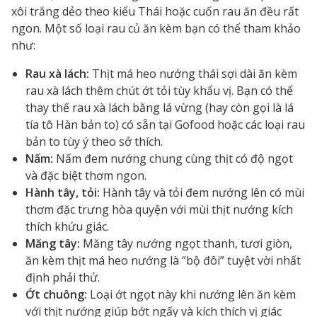
xôi trắng dẻo theo kiểu Thái hoặc cuốn rau ăn đều rất
ngon. Một số loại rau củ ăn kèm bạn có thể tham khảo
như:
Rau xà lách:
Thịt má heo nướng thái sợi dài ăn kèm
rau xà lách thêm chút ớt tỏi tùy khẩu vị. Bạn có thể
thay thế rau xà lách bằng lá vừng (hay còn gọi là lá
tía tô Hàn bản to) có sẵn tại Gofood hoặc các loại rau
bản to tùy ý theo sở thích.
Nấm:
Nấm đem nướng chung cùng thịt có độ ngọt
và đặc biệt thơm ngon.
Hành tây, tỏi:
Hành tây và tỏi đem nướng lên có mùi
thơm đặc trưng hòa quyện với mùi thịt nướng kích
thích khứu giác.
Măng tây:
Măng tây nướng ngọt thanh, tươi giòn,
ăn kèm thịt má heo nướng là “bộ đôi” tuyệt vời nhất
định phải thử.
Ớt chuông:
Loại ớt ngọt này khi nướng lên ăn kèm
với thịt nướng giúp bớt ngấy và kích thích vị giác