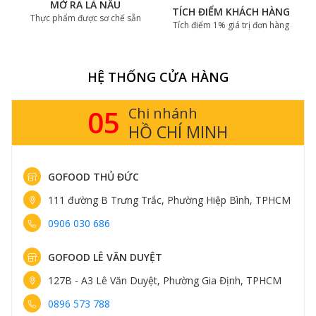
MỞ RA LÀ NẤU
TÍCH ĐIỂM KHÁCH HÀNG
Thực phẩm được sơ chế sẵn
Tích điểm 1% giá trị đơn hàng
HỆ THỐNG CỬA HÀNG
14
Chi nhánh
HÀ NỘI
GOFOOD THỤY KHUÊ
413 Thụy Khuê, Phường Tây Hồ, Hà Nội
0898 583 838
GOFOOD TRUNG KÍNH
161 Trung Kính, Phường Yên Hòa, Hà Nội
0898 582 828