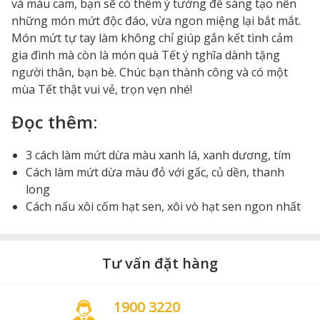
và màu cam, bạn sẽ có thêm ý tưởng để sáng tạo nên
những món mứt độc đáo, vừa ngon miệng lại bắt mắt.
Món mứt tự tay làm không chỉ giúp gắn kết tình cảm
gia đình mà còn là món quà Tết ý nghĩa dành tặng
người thân, bạn bè. Chúc bạn thành công và có một
mùa Tết thật vui vẻ, trọn vẹn nhé!
Đọc thêm
:
3 cách làm mứt dừa màu xanh lá, xanh dương, tím
Cách làm mứt dừa màu đỏ với gấc, củ dền, thanh
long
Cách nấu xôi cốm hạt sen, xôi vò hạt sen ngon nhất
Tư vấn đặt hàng
1900 3220