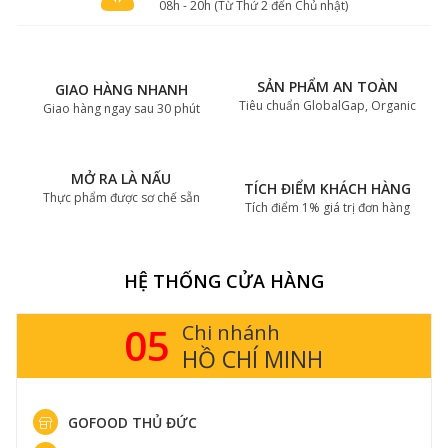
08h - 20h (Từ Thứ 2 đến Chủ nhật)
SẢN PHẨM AN TOÀN
GIAO HÀNG NHANH
Tiêu chuẩn GlobalGap, Organic
Giao hàng ngay sau 30 phút
MỞ RA LÀ NẤU
TÍCH ĐIỂM KHÁCH HÀNG
Thực phẩm được sơ chế sẵn
Tích điểm 1% giá trị đơn hàng
HỆ THỐNG CỬA HÀNG
05
Chi nhánh
HỒ CHÍ MINH
GOFOOD THỦ ĐỨC