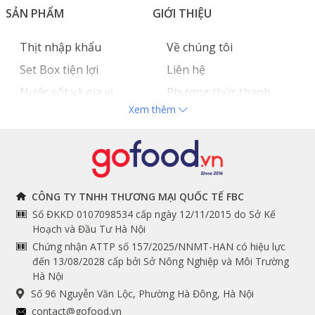
SẢN PHẨM
GIỚI THIỆU
Thịt nhập khẩu
Về chúng tôi
Set Box tiện lợi
Liên hệ
Nước sốt và gia vị
Phương thức thanh
Xem thêm
Hải sản nhập khẩu
toán
Đồ bếp chuyên dụng
Tuyển dụng
THÔNG TIN
THEO DÕI NGAY
CÔNG TY TNHH THƯƠNG MẠI QUỐC TẾ FBC
Số ĐKKD 0107098534 cấp ngày 12/11/2015 do Sở Kế
Chính sách và quy định
Facebook
Hoạch và Đầu Tư Hà Nội
Instagram
chung
Chứng nhận ATTP số 157/2025/NNMT-HAN có hiệu lực
đến 13/08/2028 cấp bởi Sở Nông Nghiệp và Môi Trường
Youtube
Hướng dẫn đặt hàng
Hà Nội
Tiktok
Cam kết chất lượng
Số 96 Nguyễn Văn Lộc, Phường Hà Đông, Hà Nội
Grab
contact@gofood.vn