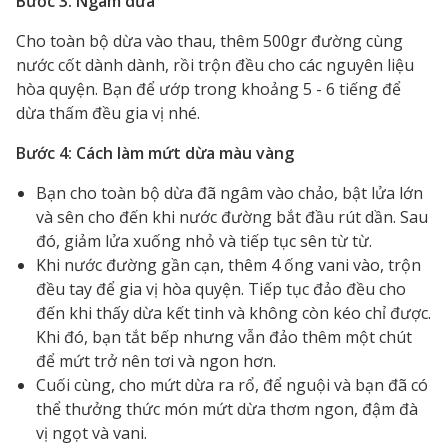
Bước 3: Ngâm dừa
Cho toàn bộ dừa vào thau, thêm 500gr đường cùng
nước cốt dành dành, rồi trộn đều cho các nguyên liệu
hòa quyện. Bạn để ướp trong khoảng 5 - 6 tiếng để
dừa thấm đều gia vị nhé.
Bước 4: Cách làm mứt dừa màu vàng
Bạn cho toàn bộ dừa đã ngâm vào chảo, bật lửa lớn
và sên cho đến khi nước đường bắt đầu rút dần. Sau
đó, giảm lửa xuống nhỏ và tiếp tục sên từ từ.
Khi nước đường gần cạn, thêm 4 ống vani vào, trộn
đều tay để gia vị hòa quyện. Tiếp tục đảo đều cho
đến khi thấy dừa kết tinh và không còn kéo chỉ được.
Khi đó, bạn tắt bếp nhưng vẫn đảo thêm một chút
để mứt trở nên tơi và ngon hơn.
Cuối cùng, cho mứt dừa ra rổ, để nguội và bạn đã có
thể thưởng thức món mứt dừa thơm ngon, đậm đà
vị ngọt và vani.