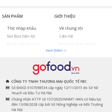
SẢN PHẨM
GIỚI THIỆU
Thịt nhập khẩu
Về chúng tôi
Set Box tiện lợi
Liên hệ
Nước sốt và gia vị
Phương thức thanh
Xem thêm
Hải sản nhập khẩu
toán
Đồ bếp chuyên dụng
Tuyển dụng
THÔNG TIN
THEO DÕI NGAY
CÔNG TY TNHH THƯƠNG MẠI QUỐC TẾ FBC
Số ĐKKD 0107098534 cấp ngày 12/11/2015 do Sở Kế
Chính sách và quy định
Facebook
Hoạch và Đầu Tư Hà Nội
Instagram
chung
Chứng nhận ATTP số 157/2025/NNMT-HAN có hiệu lực
đến 13/08/2028 cấp bởi Sở Nông Nghiệp và Môi Trường
Youtube
Hướng dẫn đặt hàng
Hà Nội