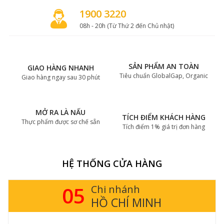
1900 3220
08h - 20h (Từ Thứ 2 đến Chủ nhật)
SẢN PHẨM AN TOÀN
GIAO HÀNG NHANH
Tiêu chuẩn GlobalGap, Organic
Giao hàng ngay sau 30 phút
MỞ RA LÀ NẤU
TÍCH ĐIỂM KHÁCH HÀNG
Thực phẩm được sơ chế sẵn
Tích điểm 1% giá trị đơn hàng
HỆ THỐNG CỬA HÀNG
05
Chi nhánh
HỒ CHÍ MINH