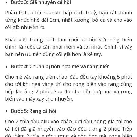
Bước 3: Giã nhuyễn cá hồi
Phần thịt cá hồi sau khi hấp cách thuỷ, bạn cắt thành
từng khúc nhỏ dài 2cm, nhặt xương, bỏ da và cho vào
cối giã nhuyễn ra.
Khác biệt trong cách làm ruốc cá hồi với rong biển
chính là ruốc cá cần phải mềm và tơi nhất. Chính vì vậy
bạn nên ưu tiên dùng cối giã hơn là xé tay.
Bước 4: Chuẩn bị hỗn hợp mè và rong biển
Cho mè vào rang trên chảo, đảo đều tay khoảng 5 phút
cho tới khi ngả vàng thì cho rong biển vào rang cùng
tiếp khoảng 2 phút. Sau đó cho hỗn hợp mè và rong
biển vào máy xay cho nhuyễn.
Bước 5: Rang cá hồi
Cho 2 thìa dầu oliu vào chảo, đợi dầu nóng già thì cho
cá hồi đã giã nhuyễn vào đảo đều trong 2 phút. Tiếp
đó thêm 2 thìa nước tương và hỗn hợp mè, rong biển