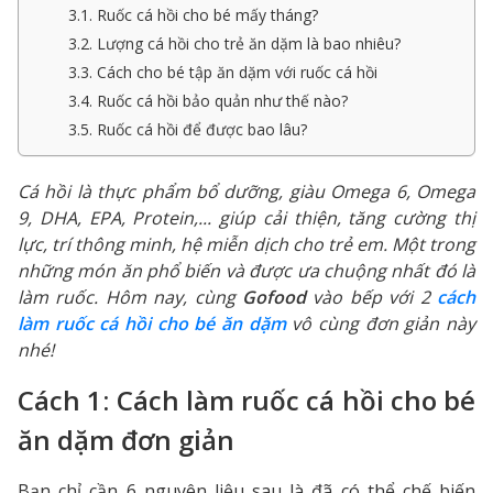
3.1. Ruốc cá hồi cho bé mấy tháng?
3.2. Lượng cá hồi cho trẻ ăn dặm là bao nhiêu?
3.3. Cách cho bé tập ăn dặm với ruốc cá hồi
3.4. Ruốc cá hồi bảo quản như thế nào?
3.5. Ruốc cá hồi để được bao lâu?
Cá hồi là thực phẩm bổ dưỡng, giàu Omega 6, Omega
9, DHA, EPA, Protein,... giúp cải thiện, tăng cường thị
lực, trí thông minh, hệ miễn dịch cho trẻ em. Một trong
những món ăn phổ biến và được ưa chuộng nhất đó là
làm ruốc. Hôm nay, cùng
Gofood
vào bếp với 2
cách
làm ruốc cá hồi cho bé ăn dặm
vô cùng đơn giản này
nhé!
Cách 1: Cách làm ruốc cá hồi cho bé
ăn dặm đơn giản
Bạn chỉ cần 6 nguyên liệu sau là đã có thể chế biến