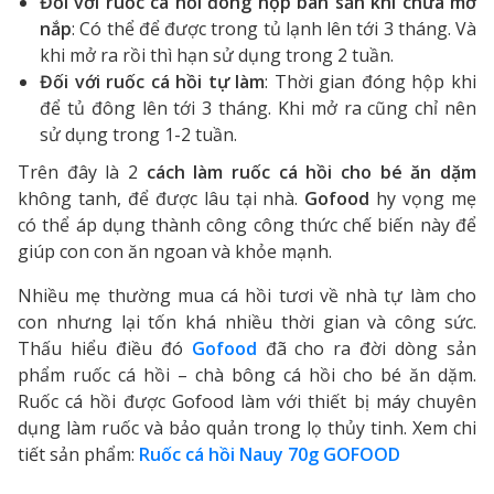
Đối với ruốc cá hồi đóng hộp bán sẵn khi chưa mở
nắp
: Có thể để được trong tủ lạnh lên tới 3 tháng. Và
khi mở ra rồi thì hạn sử dụng trong 2 tuần.
Đối với ruốc cá hồi tự làm
: Thời gian đóng hộp khi
để tủ đông lên tới 3 tháng. Khi mở ra cũng chỉ nên
sử dụng trong 1-2 tuần.
Trên đây là 2
cách làm ruốc cá hồi cho bé ăn dặm
không tanh, để được lâu tại nhà.
Gofood
hy vọng mẹ
có thể áp dụng thành công công thức chế biến này để
giúp con con ăn ngoan và khỏe mạnh.
Nhiều mẹ thường mua cá hồi tươi về nhà tự làm cho
con nhưng lại tốn khá nhiều thời gian và công sức.
Thấu hiểu điều đó
Gofood
đã cho ra đời dòng sản
phẩm ruốc cá hồi – chà bông cá hồi cho bé ăn dặm.
Ruốc cá hồi được Gofood làm với thiết bị máy chuyên
dụng làm ruốc và bảo quản trong lọ thủy tinh. Xem chi
tiết sản phẩm:
Ruốc cá hồi Nauy 70g GOFOOD