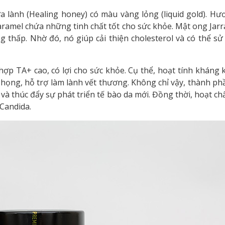
 lành (Healing honey) có màu vàng lỏng (liquid gold). Hươ
ramel chứa những tinh chất tốt cho sức khỏe. Mật ong Jarra
g thấp. Nhờ đó, nó giúp cải thiện cholesterol và có thể s
hợp TA+ cao, có lợi cho sức khỏe. Cụ thể, hoạt tính kháng
u họng, hỗ trợ làm lành vết thương. Không chỉ vậy, thành ph
và thúc đẩy sự phát triển tế bào da mới. Đồng thời, hoạt ch
 Candida.