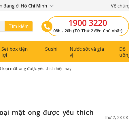
n đang ở:
Hồ Chí Minh
Về chúng
1900 3220
Tìm kiếm
08h - 20h (Từ Thứ 2 đến Chủ nhật)
Set box tiện
Sushi
Nước sốt và gia
Đồ
lợi
vị
uốn
8 loại mật ong được yêu thích hiện nay
loại mật ong được yêu thích
Thứ 2, 28-08