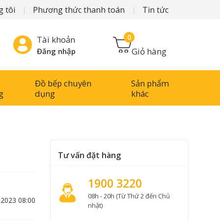
 tôi
Phương thức thanh toán
Tin tức
0
Tài khoản
Giỏ hàng
Đăng nhập
Đồ bếp chuyên
Sản phẩm
g
dụng
khác
Tư vấn đặt hàng
1900 3220
08h - 20h (Từ Thứ 2 đến Chủ
-2023 08:00
nhật)