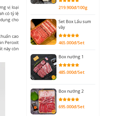
ng vị loại
219.900đ/100g
h có tỷ lệ
ử dụng cho
Set Box Lẩu sum
vầy
 khuẩn cao
ần Peroxit
465.000đ/Set
ất này còn
Box nướng 1
485.000đ/Set
Box nướng 2
695.000đ/Set