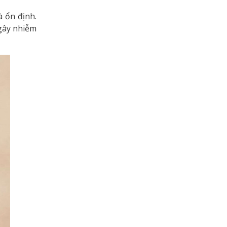
à ổn định.
 gây nhiễm