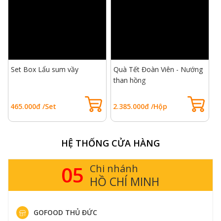
Set Box Lẩu sum vầy
Quà Tết Đoàn Viên - Nướng
T
than hồng
N
B
465.000đ /Set
2.385.000đ /Hộp
6
HỆ THỐNG CỬA HÀNG
05
Chi nhánh
HỒ CHÍ MINH
GOFOOD THỦ ĐỨC