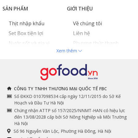
SẢN PHẨM
GIỚI THIỆU
Thịt nhập khẩu
Về chúng tôi
Set Box tiện lợi
Liên hệ
Nước sốt và gia vị
Phương thức thanh
Xem thêm
Hải sản nhập khẩu
toán
Đồ bếp chuyên dụng
Tuyển dụng
THÔNG TIN
THEO DÕI NGAY
CÔNG TY TNHH THƯƠNG MẠI QUỐC TẾ FBC
Số ĐKKD 0107098534 cấp ngày 12/11/2015 do Sở Kế
Chính sách và quy định
Facebook
Hoạch và Đầu Tư Hà Nội
Instagram
chung
Chứng nhận ATTP số 157/2025/NNMT-HAN có hiệu lực
đến 13/08/2028 cấp bởi Sở Nông Nghiệp và Môi Trường
Youtube
Hướng dẫn đặt hàng
Hà Nội
Tiktok
Cam kết chất lượng
Số 96 Nguyễn Văn Lộc, Phường Hà Đông, Hà Nội
Grab