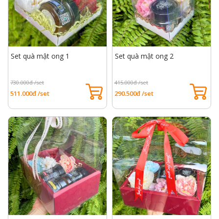
Set quà mật ong 1
Set quà mật ong 2
730.000đ /set
415.000đ /set
511.000đ /set
290.500đ /set