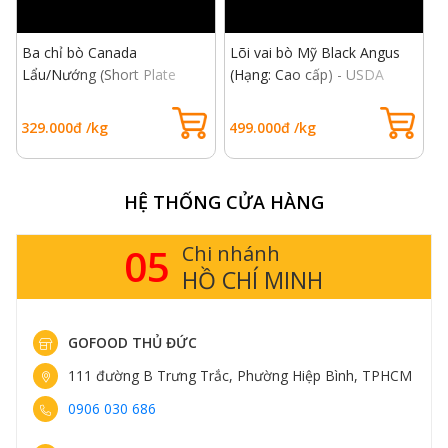
Ba chỉ bò Canada
Lõi vai bò Mỹ Black Angus
Q
Lẩu/Nướng (Short Plate
(Hạng: Cao cấp) - USDA
N
Beef Canadian)
Choice Top Blade Beef
329.000đ /kg
499.000đ /kg
1
HỆ THỐNG CỬA HÀNG
05
Chi nhánh
HỒ CHÍ MINH
GOFOOD THỦ ĐỨC
111 đường B Trưng Trắc, Phường Hiệp Bình, TPHCM
0906 030 686