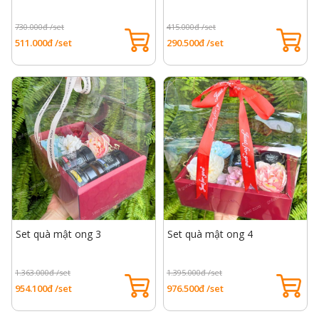
730.000đ /set
415.000đ /set
511.000đ /set
290.500đ /set
Set quà mật ong 3
Set quà mật ong 4
1.363.000đ /set
1.395.000đ /set
954.100đ /set
976.500đ /set