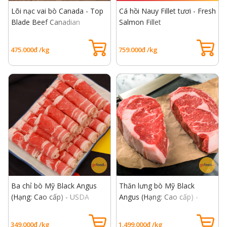
Lõi nạc vai bò Canada - Top
Cá hồi Nauy Fillet tươi - Fresh
Blade Beef Canadian
Salmon Fillet
475.000đ /kg
759.000đ /kg
Ba chỉ bò Mỹ Black Angus
Thăn lưng bò Mỹ Black
(Hạng: Cao cấp) - USDA
Angus (Hạng: Cao cấp) -
Choice Short Plate
USDA Choice Rib Eye Beef
349.000đ /kg
1.499.000đ /kg