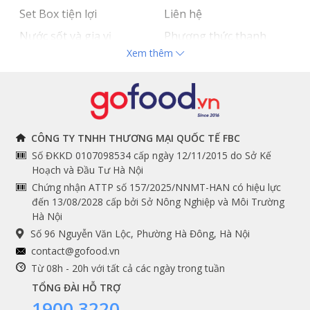
Set Box tiện lợi
Liên hệ
Nước sốt và gia vị
Phương thức thanh
Xem thêm
Hải sản nhập khẩu
toán
Đồ bếp chuyên dụng
Tuyển dụng
THÔNG TIN
THEO DÕI NGAY
CÔNG TY TNHH THƯƠNG MẠI QUỐC TẾ FBC
Số ĐKKD 0107098534 cấp ngày 12/11/2015 do Sở Kế
Chính sách và quy định
Facebook
Hoạch và Đầu Tư Hà Nội
Instagram
chung
Chứng nhận ATTP số 157/2025/NNMT-HAN có hiệu lực
đến 13/08/2028 cấp bởi Sở Nông Nghiệp và Môi Trường
Youtube
Hướng dẫn đặt hàng
Hà Nội
Tiktok
Cam kết chất lượng
Số 96 Nguyễn Văn Lộc, Phường Hà Đông, Hà Nội
Grab
contact@gofood.vn
Shopee
Từ 08h - 20h với tất cả các ngày trong tuần
TỔNG ĐÀI HỖ TRỢ
1900 3220