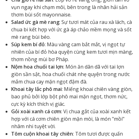
vụn ngay khi chạm môi, bên trong là nhân hải sản
thơm bùi sốt mayonnaise.
Salad ức gà mè rang
: Sự tươi mát của rau xà lách, cà
chua bi kết hợp với ức gà áp chảo mềm mọng và sốt
mè rang bùi béo.
Súp kem bí đỏ
: Màu vàng cam bắt mắt, vị ngọt tự
nhiên của bí đỏ hòa quyện cùng kem tươi mịn màng,
thơm nồng mùi bơ Pháp.
Nộm hoa chuối tai lợn
: Món ăn dân dã với tai lợn
giòn sần sật, hoa chuối chát nhẹ quyện trong nước
mắm chua cay mặn ngọt đậm đà.
Khoai tây lắc phô mai
: Miếng khoai chiên vàng giòn,
bao phủ bởi lớp bột phô mai mặn ngọt, thơm nức,
cực kỳ kích thích vị giác.
Gỏi xoài xanh cá cơm
: Vị chua gắt của xoài xanh kết
hợp với cá cơm chiên giòn mặn mòi, là món "mồi"
nhâm nhi tuyệt vời.
Tôm cuộn khoai tây chiên
: Tôm tươi được quấn