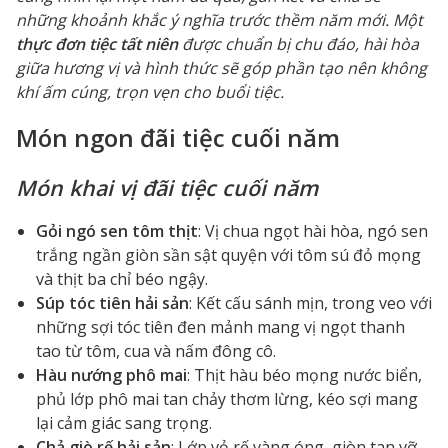
những khoảnh khắc ý nghĩa trước thềm năm mới. Một
thực đơn tiệc tất niên
được chuẩn bị chu đáo, hài hòa
giữa hương vị và hình thức sẽ góp phần tạo nên không
khí ấm cúng, trọn vẹn cho buổi tiệc.
Món ngon đãi tiệc cuối năm
Món khai vị đãi tiệc cuối năm
Gỏi ngó sen tôm thịt
: Vị chua ngọt hài hòa, ngó sen
trắng ngần giòn sần sật quyện với tôm sú đỏ mọng
và thịt ba chỉ béo ngậy.
Súp tóc tiên hải sản
: Kết cấu sánh mịn, trong veo với
những sợi tóc tiên đen mảnh mang vị ngọt thanh
tao từ tôm, cua và nấm đông cô.
Hàu nướng phô mai
: Thịt hàu béo mọng nước biển,
phủ lớp phô mai tan chảy thơm lừng, kéo sợi mang
lại cảm giác sang trọng.
Chả giò rế hải sản
: Lớp vỏ rế vàng óng, giòn tan vỡ