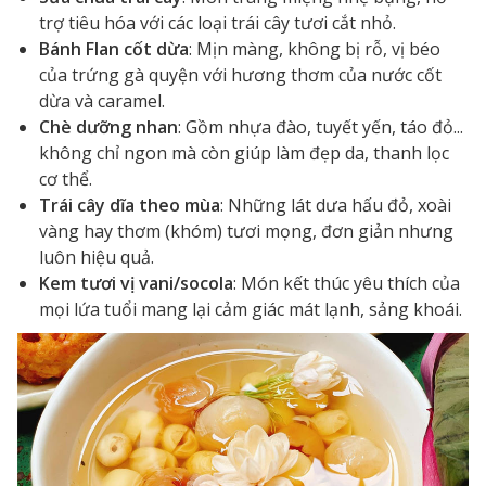
trợ tiêu hóa với các loại trái cây tươi cắt nhỏ.
Bánh Flan cốt dừa
: Mịn màng, không bị rỗ, vị béo
của trứng gà quyện với hương thơm của nước cốt
dừa và caramel.
Chè dưỡng nhan
: Gồm nhựa đào, tuyết yến, táo đỏ...
không chỉ ngon mà còn giúp làm đẹp da, thanh lọc
cơ thể.
Trái cây dĩa theo mùa
: Những lát dưa hấu đỏ, xoài
vàng hay thơm (khóm) tươi mọng, đơn giản nhưng
luôn hiệu quả.
Kem tươi vị vani/socola
: Món kết thúc yêu thích của
mọi lứa tuổi mang lại cảm giác mát lạnh, sảng khoái.