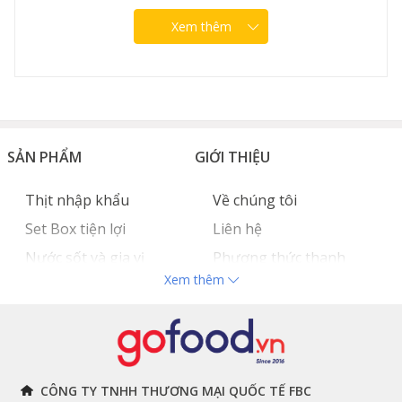
Xem thêm
SẢN PHẨM
GIỚI THIỆU
Thịt nhập khẩu
Về chúng tôi
Set Box tiện lợi
Liên hệ
Nước sốt và gia vị
Phương thức thanh
Xem thêm
Hải sản nhập khẩu
toán
Đồ bếp chuyên dụng
Tuyển dụng
THÔNG TIN
THEO DÕI NGAY
CÔNG TY TNHH THƯƠNG MẠI QUỐC TẾ FBC