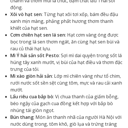
chanh và thơm mùi lá chúc, đậm chất lẩu Thái sôi
động.
Xôi vò hạt sen
: Từng hạt xôi tơi xốp, bám đều đậu
xanh mịn màng, phảng phất hương thơm thanh
khiết của hạt sen.
Cơm chiên hạt sen lá sen
: Hạt cơm vàng óng được
bọc trong lá sen thơm ngát, ăn cùng hạt sen bùi và
rau củ thái hạt lựu.
Mì Ý hải sản sốt Pesto
: Sợi mì dai quyện trong sốt lá
húng tây xanh mướt, vị bùi của hạt điều và thơm đặc
trưng của tỏi.
Mì xào giòn hải sản
: Lớp mì chiên vàng như tổ chim,
rưới nước sốt sền sệt cùng tôm, mực và rau cải xanh
mướt.
Lẩu riêu cua bắp bò
: Vị chua thanh của giấm bỗng,
béo ngậy của gạch cua đồng kết hợp với bắp bò
nhúng tái giòn ngọt.
Bún thang
: Món ăn thanh nhã của người Hà Nội với
nước dùng trong, tôm khô, giò lụa và trứng tráng