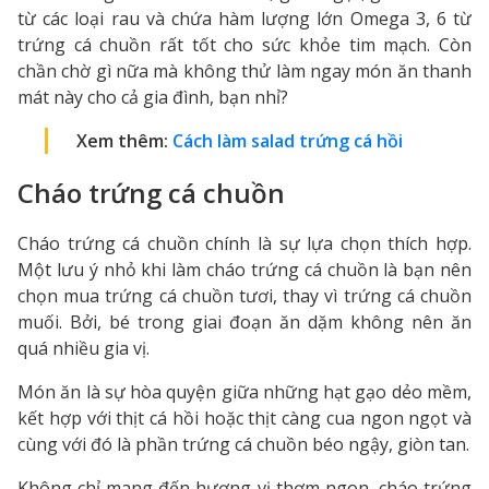
từ các loại rau và chứa hàm lượng lớn Omega 3, 6 từ
trứng cá chuồn rất tốt cho sức khỏe tim mạch. Còn
chần chờ gì nữa mà không thử làm ngay món ăn thanh
mát này cho cả gia đình, bạn nhỉ?
Xem thêm:
Cách làm salad trứng cá hồi
Cháo trứng cá chuồn
Cháo trứng cá chuồn chính là sự lựa chọn thích hợp.
Một lưu ý nhỏ khi làm cháo trứng cá chuồn là bạn nên
chọn mua trứng cá chuồn tươi, thay vì trứng cá chuồn
muối. Bởi, bé trong giai đoạn ăn dặm không nên ăn
quá nhiều gia vị.
Món ăn là sự hòa quyện giữa những hạt gạo dẻo mềm,
kết hợp với thịt cá hồi hoặc thịt càng cua ngon ngọt và
cùng với đó là phần trứng cá chuồn béo ngậy, giòn tan.
Không chỉ mang đến hương vị thơm ngon, cháo trứng