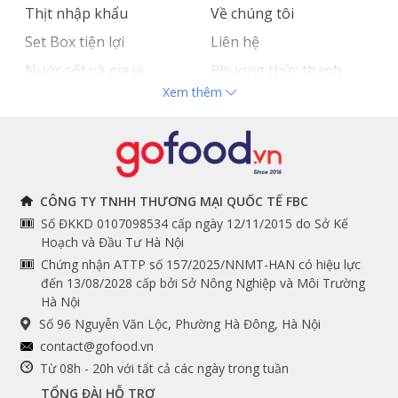
Thịt nhập khẩu
Về chúng tôi
Set Box tiện lợi
Liên hệ
Nước sốt và gia vị
Phương thức thanh
Xem thêm
Hải sản nhập khẩu
toán
Đồ bếp chuyên dụng
Tuyển dụng
THÔNG TIN
THEO DÕI NGAY
CÔNG TY TNHH THƯƠNG MẠI QUỐC TẾ FBC
Số ĐKKD 0107098534 cấp ngày 12/11/2015 do Sở Kế
Chính sách và quy định
Facebook
Hoạch và Đầu Tư Hà Nội
Instagram
chung
Chứng nhận ATTP số 157/2025/NNMT-HAN có hiệu lực
đến 13/08/2028 cấp bởi Sở Nông Nghiệp và Môi Trường
Youtube
Hướng dẫn đặt hàng
Hà Nội
Tiktok
Cam kết chất lượng
Số 96 Nguyễn Văn Lộc, Phường Hà Đông, Hà Nội
Grab
contact@gofood.vn
Shopee
Từ 08h - 20h với tất cả các ngày trong tuần
TỔNG ĐÀI HỖ TRỢ