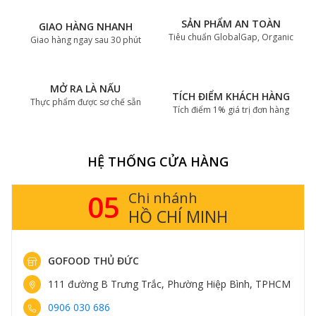
SẢN PHẨM AN TOÀN
GIAO HÀNG NHANH
Tiêu chuẩn GlobalGap, Organic
Giao hàng ngay sau 30 phút
MỞ RA LÀ NẤU
TÍCH ĐIỂM KHÁCH HÀNG
Thực phẩm được sơ chế sẵn
Tích điểm 1% giá trị đơn hàng
HỆ THỐNG CỬA HÀNG
05
Chi nhánh
HỒ CHÍ MINH
GOFOOD THỦ ĐỨC
111 đường B Trưng Trắc, Phường Hiệp Bình, TPHCM
0906 030 686