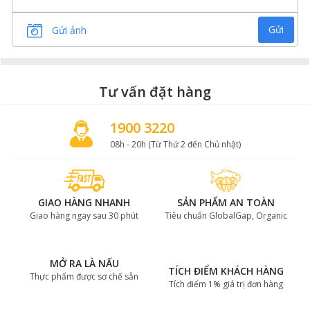
Gửi
Gửi ảnh
Sườn non có xương bò Greater Omaha cóvân mỡ đều
đặn
Tư vấn đặt hàng
Ngoài ra, sườn có xương bò Greater Omaha cũng có
thể chế biến các món kho, hầm dung cho bữa ăn hằng
1900 3220
ngày rất đưa cơm.
08h - 20h (Từ Thứ 2 đến Chủ nhật)
Gofood phân phối chính hãng độc
quyền thịt bò Greater Omaha
GIAO HÀNG NHANH
SẢN PHẨM AN TOÀN
Giao hàng ngay sau 30 phút
Tiêu chuẩn GlobalGap, Organic
Hệ thống của hàng Gofood là đơn vị phân phối các loại
thực phẩm nhập khẩu cao cấp từ những nền tinh hoa
ẩm thực lớn trên thế giới. Gofood tự hào là đơn vị độc
quyền cung cấp thịt bò Mỹ Greater Omaha tại Việt
MỞ RA LÀ NẤU
TÍCH ĐIỂM KHÁCH HÀNG
Thực phẩm được sơ chế sẵn
Nam.
Tích điểm 1% giá trị đơn hàng