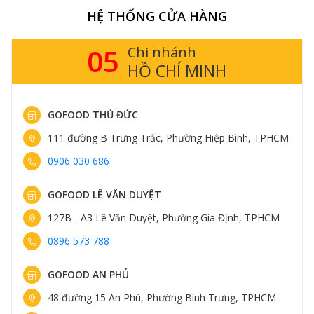
HỆ THỐNG CỬA HÀNG
Đặc biệt, Greater Omaha chỉ sản xuất 2.400 con bò mỗi
ngày để đảm bảo chất lượng thịt luôn được kiểm soát.
Họ cũng lựa chọn đơn vị hợp tác phân phối kĩ lưỡng,
05
Chi nhánh
chỉ cung cấp sản phẩm của mình cho một số butcher
HỒ CHÍ MINH
shop, siêu thịt hay khách sạn 5 sao có chọn lọc.
GOFOOD THỦ ĐỨC
111 đường B Trưng Trắc, Phường Hiệp Bình, TPHCM
0906 030 686
GOFOOD LÊ VĂN DUYỆT
127B - A3 Lê Văn Duyệt, Phường Gia Định, TPHCM
0896 573 788
GOFOOD AN PHÚ
48 đường 15 An Phú, Phường Bình Trưng, TPHCM
Sản phẩm thịt bò Greater Omaha chỉ được cung cấp tại