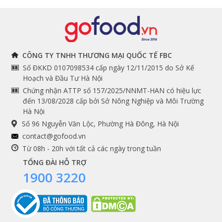
nhé!
Đồ bếp chuyên dụng
Tuyển dụng
THÔNG TIN
THEO DÕI NGAY
CÔNG TY TNHH THƯƠNG MẠI QUỐC TẾ FBC
Số ĐKKD 0107098534 cấp ngày 12/11/2015 do Sở Kế
Chính sách và quy định
Facebook
Hoạch và Đầu Tư Hà Nội
Instagram
chung
Chứng nhận ATTP số 157/2025/NNMT-HAN có hiệu lực
đến 13/08/2028 cấp bởi Sở Nông Nghiệp và Môi Trường
Youtube
Hướng dẫn đặt hàng
Hà Nội
Tiktok
Cam kết chất lượng
Số 96 Nguyễn Văn Lộc, Phường Hà Đông, Hà Nội
Grab
contact@gofood.vn
Shopee
Từ 08h - 20h với tất cả các ngày trong tuần
TỔNG ĐÀI HỖ TRỢ
1900 3220
DỊCH VỤ
Premium services