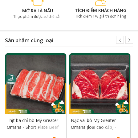
không miễn phí theo yêu cầu.
TÍCH ĐIỂM KHÁCH HÀNG
MỞ RA LÀ NẤU
Tích điểm 1% giá trị đơn hàng
Thực phẩm được sơ chế sẵn
Sản phẩm cùng loại
Rib Eye bò Mỹ Greater Omaha chuyên dùng cho món
Steak hảo hạng
Thịt ba chỉ bò Mỹ Greater
Nạc vai bò Mỹ Greater
L
Omaha - Short Plate Beef
Omaha (loại cao cấp) -
O
Chuck Roll USDA Choice
C